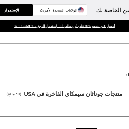
حن الخاصة بك
الإستمرار
أحصل على خصم %10 على أول طلب لك. إستعمل الرمز - WELCOME10
لة
منتجات جوناثان سيمكاي الفاخرة في USA
(
91
منتج
)