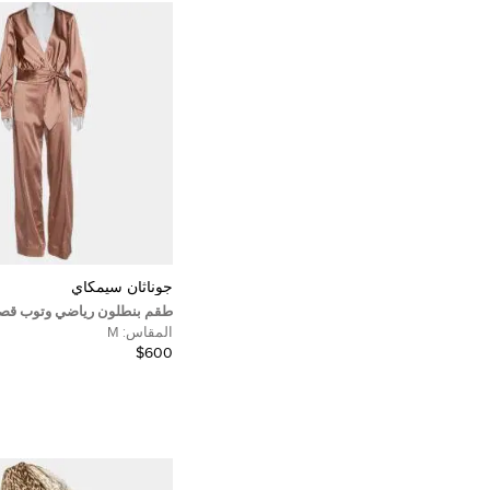
جوناثان سيمكاي
طقم بنطلون رياضي وتوب قصي
جوناثان سيمخاي ساتان كريب 
المقاس:
M
سالمون مقاس متوسط - ميدي
$600