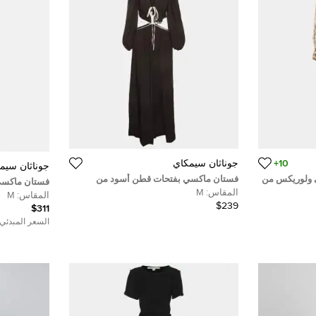
10+
جوناثان سيمكاي
جوناثان سيم
 ولوريكس من
فستان ماكسي بفتحات قطن أسود من
فستان ماكسي 
 إس / صغير
جوناثان سيمخاي مقاس صغير
المقاس:
M
من جوناثان 
المقاس:
M
$239
$311
السعر المبدئي: