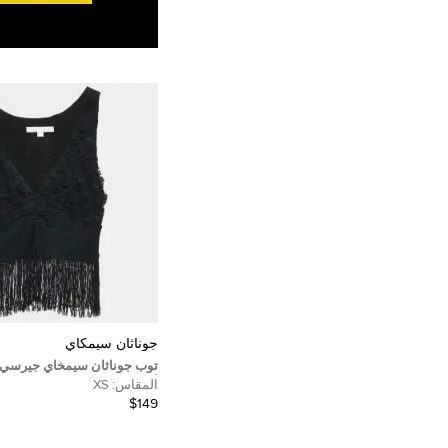
جوناثان سيمكاي
توب جوناثان سيمخاي جيرسي 
أكمام مزين بشراشيب صغير جد
المقاس:
XS
$149