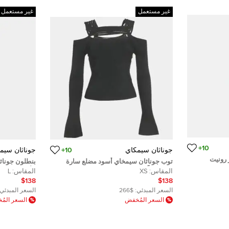
غير مستعمل
غير مستعمل
10+
جوناثان سيمكاي
10+
جوناثان سيم
 رونيت
توب جوناثان سيمخاي أسود مضلع سارة
بنطلون جوناث
ن سيمخاي
صغير جداً
الألوان محبوك
المقاس:
XS
المقاس:
L
$138
$138
السعر المبدئي:
$266
السعر المبدئي:
السعر المُخفض
السعر الم