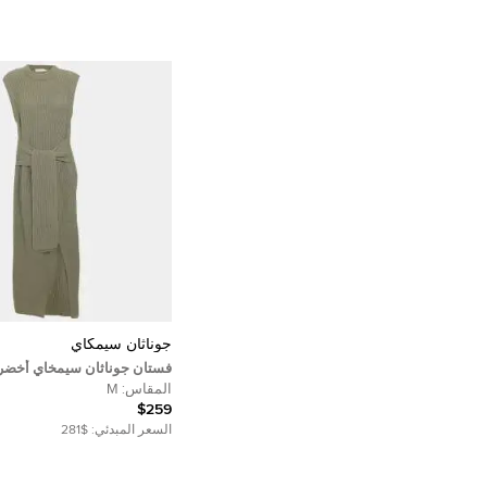
جوناثان سيمكاي
فستان جوناثان سيمخاي أخضر 
جينا توب مقاس متوسط
المقاس:
M
$259
السعر المبدئي:
$281