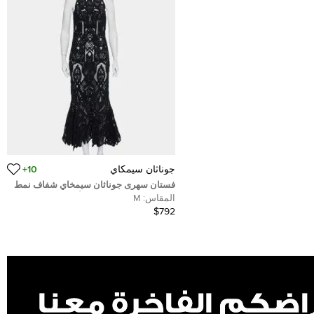
جوناثان سيمكاي
10+
فستان سهرى جوناثان سيمخاي شفاف نمط
عروس البحر تول ودانتيل أسود مقاس
المقاس:
M
متوسط - ميديوم
$792