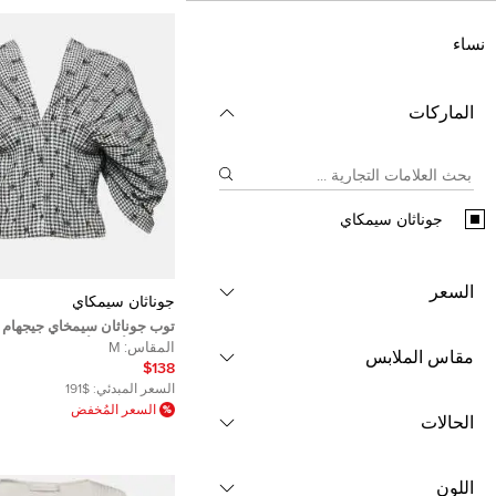
نساء
الماركات
جوناثان سيمكاي
السعر
جوناثان سيمكاي
توب جوناثان سيمخاي جيجهام
كورسيه أسود/أبيض وسط
المقاس:
M
مقاس الملابس
$138
السعر المبدئي:
$191
السعر المُخفض
الحالات
اللون