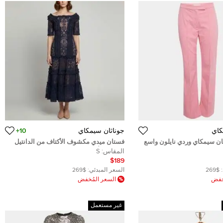
كاي
جوناثان سيمكاي
10+
ان سيمكاي وردي نايلون واسع
فستان ميدي مكشوف الأكتاف من الدانتيل
الزهري الأزرق الكحلي بطبقات من جوناثان
المقاس:
S
سيمكاي مقاس صغير
$189
$269
السعر المبدئي:
$269
ُخفض
السعر المُخفض
غير مستعمل