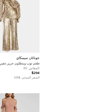
جوناثان سيمكاي
طقم توب وبنطلون حرير ذهبي
جوناثان سيمخاي مقاس صغير -
المقاس:
XS
جداً - إكس إس
$294
السعر المبدئي:
$519