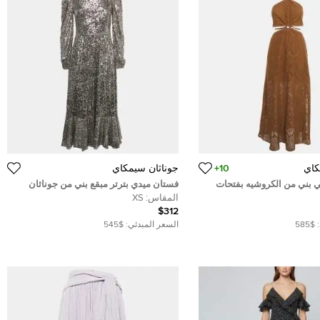
كاي
10+
جوناثان سيمكاي
بني من الكروشيه بفتحات
فستان ميدي بترتر مبقع بني من جوناثان
سيمخاي مقاس متوسط
سيمخاي مقاس صغير جدًا
المقاس:
XS
$312
$585
السعر المبدئي:
$545