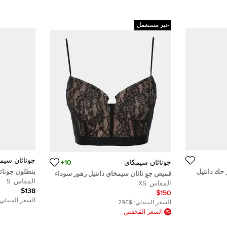
غير مستعمل
جوناثان سيم
جوناثان سيمكاي
10+
حك دانتيل
بنطلون جوناث
قميص جو ناثان سيمخاي دانتيل زهور سوداء
خصر صغير
المقاس:
S
صغير جداً
المقاس:
XS
$138
$150
السعر المبدئي:
السعر المبدئي:
$296
السعر المُخفض