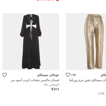
كاي
10+
جوناثان سيمكاي
ان سيمكاي ذهبي بترتر ورباط
فستان ماكسي بفتحات كريب أسود من
جوناثان سيمخاي مقاس صغير جدًا
المقاس:
XS
$303
$334