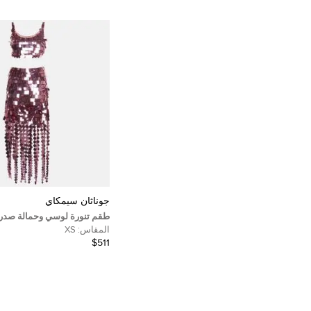
جوناثان سيمكاي
طقم تنورة لوسي وحمالة صدر
باستيك جليتر وردي من جوناثا
المقاس:
XS
مقاس صغير جداً - إكس إس
$511