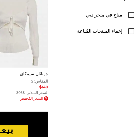
متاح في متجر دبي
إخفاء المنتجات المُباعة
جوناثان سيمكاي
المقاس:
S
$140
السعر المبدئي:
$306
السعر المُخفض