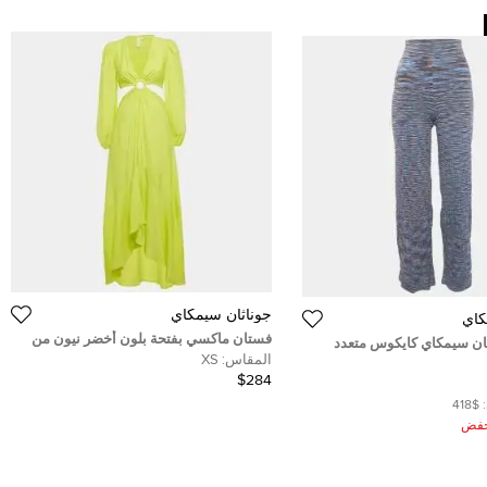
جوناثان سيمكاي
كاي
فستان ماكسي بفتحة بلون أخضر نيون من
ان سيمكاي كايكوس متعدد
جوناثان سيمخاي مقاس صغير جدًا
المقاس:
XS
 واسع كبير
$284
$418
ُخفض