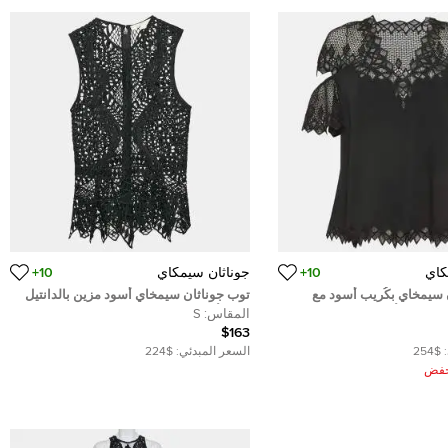
كاي
10+
جوناثان سيمكاي
10+
ن سيمخاي بكُريب أسود مع
توب جوناثان سيمخاي أسود مزين بالدانتيل
 وتفاصيل أكمام مقطوعة
بدون أكمام صغير
المقاس:
S
$163
$254
السعر المبدئي:
$224
ُخفض