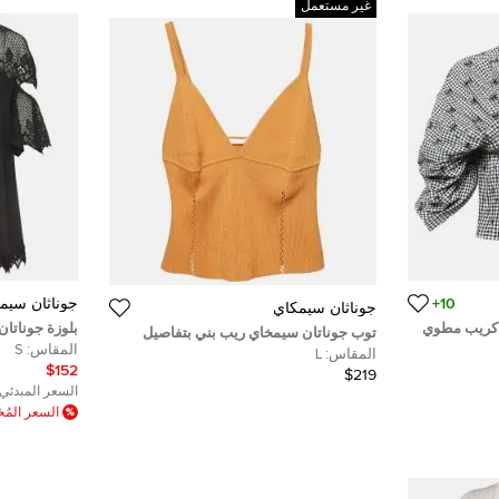
غير مستعمل
10+
جوناثان سيم
جوناثان سيمكاي
 كريب مطوي
بلوزة جوناتا
توب جوناتان سيمخاي ريب بني بتفاصيل
تطريز دانتيل
المقاس:
S
فتحات قصير كبير
المقاس:
L
صغيرة
$152
$219
السعر المبدئي:
السعر الم