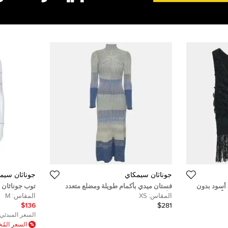
جوناثان سيمكاي
جوناثان سيم
أسود بدون
فستان ميدي بأكمام طويلة ومضلع متعدد
توب جوناثان 
اً
الألوان من جوناثان سيمخاي مقاس صغير
بيبيليوم قصير M
المقاس:
XS
المقاس:
M
جدًا - إكس سمول
$136
$281
السعر المبدئي:
السعر الم