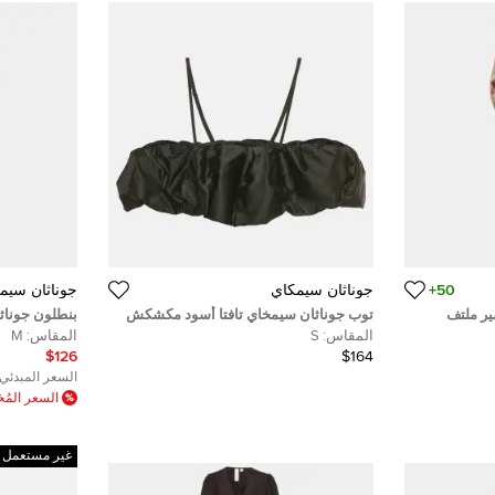
50+
جوناثان سيمكاي
جوناثان سيم
ر ملتف
توب جوناثان سيمخاي تافتا أسود مكشكش
بنطلون جوناث
وردي
ليونورا كورسيه صغير
متوسط
المقاس:
S
المقاس:
M
وم
$126
$164
السعر المبدئي:
السعر الم
غير مستعمل