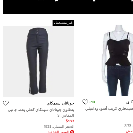
غير مستعمل
كاي
10+
جوناثان سيمكاي
سيمخاري كريب أسود ودانتيلي
بنطلون جوناثان سيمكاي كحلي بخط جانبي
جبر الدين صغير
المقاس:
S
$133
$371
السعر المبدئي:
$193
ُخفض
السعر المُخفض