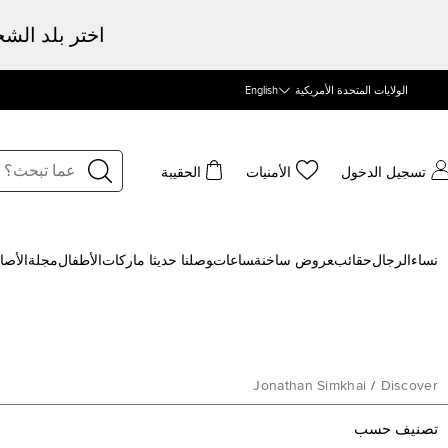
اختر بلد الش
الولايات المتحدة الأمريكية
English
تسجيل الدخول
الأمنيات
الحقيبة
نساء
الرجال
حقائب
‍عروض ساخنة
‍ساعات
‍وصلنا حديثا
‍ ماركات
الأطفال
مجلة
الأصا
Jonathan Simkhai
/
Discover
تصنيف حسب