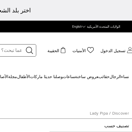
اختر بلد الش
الولايات المتحدة الأمريكية
English
تسجيل الدخول
الأمنيات
الحقيبة
نساء
الرجال
حقائب
‍عروض ساخنة
‍ساعات
‍وصلنا حديثا
‍ ماركات
الأطفال
مجلة
الأصا
Lady Pipa
/
Discover
تصنيف حسب