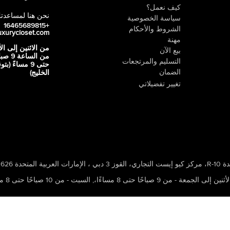
كيف نعمل؟
نحن هنا لمساعدت
سياسة الخصوصية
+16465689815
الشروط والأحكام
uxurycloset.com
مهنة
من الاثنين إلى ال
بيع الآن
من الساعة 9
التسليم والمرتجعات
حتى 9 مساءً (ب
الضمان
الخليج)
تغيير تفضيلاتي
 ، الإمارات العربية المتحدة 502626
ين إلى الجمعة - من 9 صباحًا حتى 8 مساءًا،
,
السبت - من 10 صباحًا حتى 8 مساءًا،