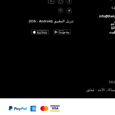
ك!
info@thel
تنزيل التطبيق (iOS ، Android)
أحد
 صباحًا
توقيت
,
الأحد - مُغلق