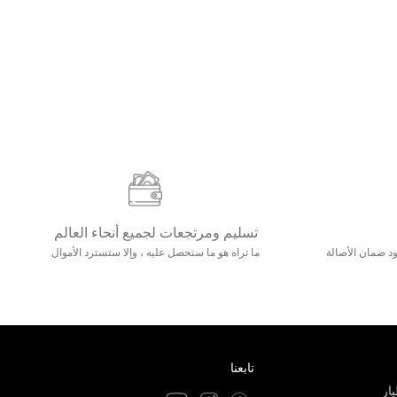
تسليم ومرتجعات لجميع أنحاء العالم
مع 25000+ خلق وجود ضمان الأصالة
ما تراه هو ما ستحصل عليه ، وإلا ستسترد الأموال
تابعنا
ار