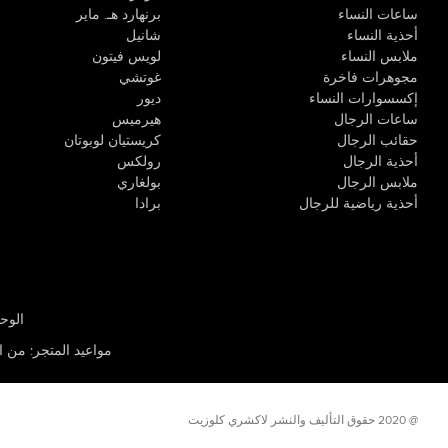
ساعات النساء
برنهارد هـ. ماير
أحذية النساء
شانيل
ملابس النساء
لويس فيتون
مجوهرات فاخرة
غوتشي
إكسسوارات النساء
ديور
ساعات الرجال
هيرميس
حقائب الرجال
كريستيان لوبوتان
أحذية الرجال
رولكس
ملابس الرجال
بولغاري
أحذية رياضية للرجال
برادا
الوحدة R-10، مركز كيو إيست التجاري، القوز 3 دبي
مواعيد المتجر
:
من الأثن
@ 2020 حقوق التأليف والنشر لاكشري كلوزيت