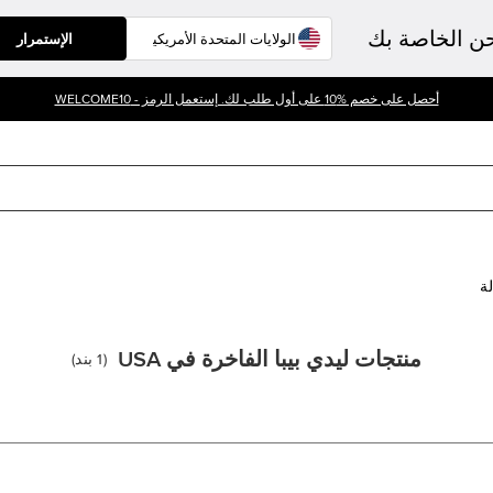
حن الخاصة بك
الإستمرار
أحصل على خصم %10 على أول طلب لك. إستعمل الرمز - WELCOME10
لة
منتجات ليدي بيبا الفاخرة في USA
(
1
بند
)