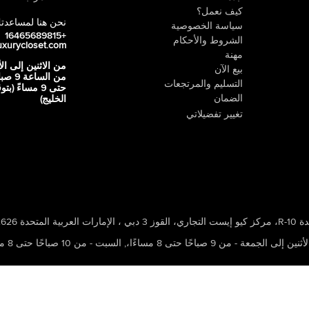
كيف نعمل؟
نحن هنا لمساعدت
سياسة الخصوصية
+16465689815
الشروط والأحكام
uxurycloset.com
مهنة
من الاثنين إلى ال
بيع الآن
من الساعة 9
التسليم والمرتجعات
حتى 9 مساءً (ب
الضمان
الخليج)
تغيير تفضيلاتي
 ، الإمارات العربية المتحدة 502626
ين إلى الجمعة - من 9 صباحًا حتى 8 مساءًا،
,
السبت - من 10 صباحًا حتى 8 مساءًا،