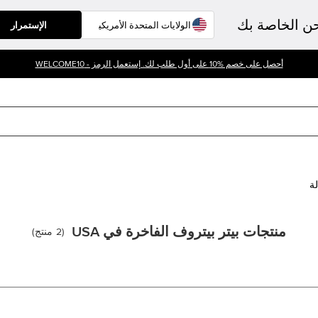
حن الخاصة بك
الإستمرار
أحصل على خصم %10 على أول طلب لك. إستعمل الرمز - WELCOME10
لة
منتجات بيتر بيتروف الفاخرة في USA
(
2
منتج
)