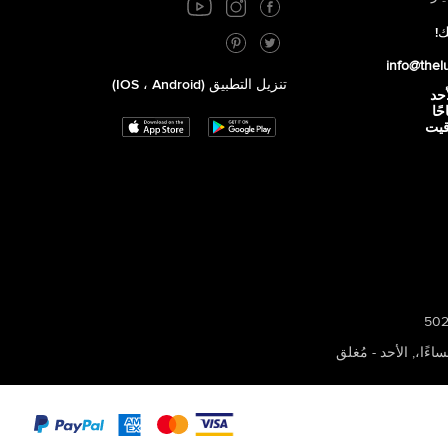
ك!
info@thel
تنزيل التطبيق (iOS ، Android)
أحد
 صباحًا
توقيت
,
الأحد - مُغلق