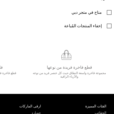
متاح في متجر دبي
إخفاء المنتجات المُباعة
قطع فاخرة فريدة من نوعها
فا
مجموعة فاخرة واسعة النطاق حيث كل عنصر فريد من نوعه
قطع فاخرة فاخ
والأزياء الراقية
الفئات المميزة
ارقى الماركات
الحقائب
جويارد