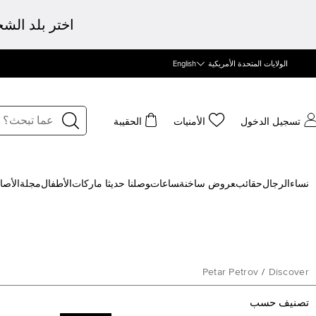
اختر بلد الش
الولايات المتحدة الأمريكية
English
تسجيل الدخول
الأمنيات
الحقيبة
نساء
الرجال
حقائب
‍عروض ساخنة
‍ساعات
‍وصلنا حديثا
‍ ماركات
الأطفال
مجلة
الأصا
Petar Petrov
/
Discover
تصنيف حسب