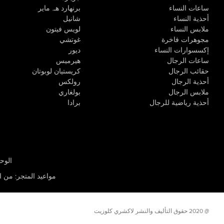
ساعات النساء
برنهارد هـ. ماير
أحذية النساء
شانيل
ملابس النساء
لويس فيتون
مجوهرات فاخرة
غوتشي
إكسسوارات النساء
ديور
ساعات الرجال
هيرميس
حقائب الرجال
كريستيان لوبوتان
أحذية الرجال
رولكس
ملابس الرجال
بولغاري
أحذية رياضية للرجال
برادا
الوحدة R-10، مركز كيو إيست التجاري، القوز 3 دبي
مواعيد المتجر
:
من الأثن
@ 2020 حقوق التأليف والنشر لاكشري كلوزيت