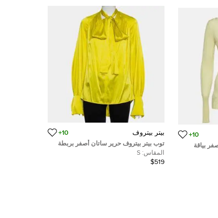
بيتر بيتروف
10+
10+
توب بيتر بيتروف حرير ساتان أصفر بربطة
فر بياقة
عنق ديرابيه ظهر مكشوف مقاس صغير -
المقاس:
S
سمول
$519