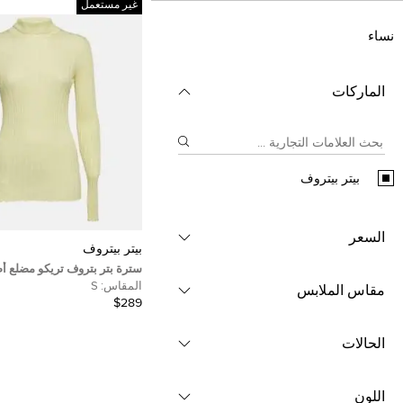
غير مستعمل
نساء
الماركات
بيتر بيتروف
السعر
بيتر بيتروف
سترة بتر بتروف تريكو مضلع أص
عالية مقاس صغير (سمول)
المقاس:
S
مقاس الملابس
$289
الحالات
اللون