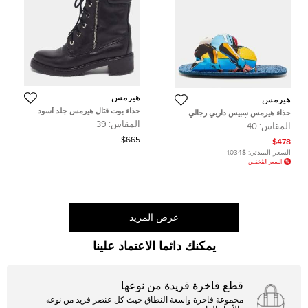
هيرمس
هيرمس
حذاء بوت قتال هيرمس جلد أسود
حذاء هيرمس سبيس داربي رجالي
ونايلون مقاس 38
قماش متعدد الألوان مقاس 40
المقاس:
39
المقاس:
40
$665
$478
السعر المبدئي:
$1,034
السعر المُخفض
عرض المزيد
يمكنك دائما الاعتماد علينا
قطع فاخرة فريدة من نوعها
مجموعة فاخرة واسعة النطاق حيث كل عنصر فريد من نوعه