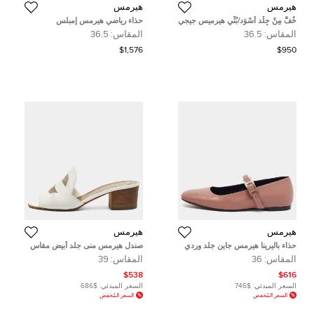
هيرمس
هيرمس
خُفُّ مِنْ جِلْد أَسْوَد/بُنِّي هيرميس جيجي
حذاء رياضي هيرمس إمبلس
مقاس 36.5 الاتحاد الأوروبي
المقاس:
36.5
المقاس:
36.5
$1,576
$950
هيرمس
هيرمس
حذاء باليرينا هيرمس جاين جلد وردي
صندل هيرمس منى جلد أبيض مقاس
مغبر مقاس 36
37.5
المقاس:
36
المقاس:
39
$538
$616
السعر المبدئي:
$746
السعر المبدئي:
$686
السعر المُخفض
السعر المُخفض