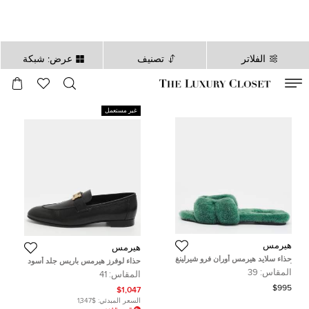
الفلاتر
تصنيف
عرض: شبكة
صالح لغاية
00
day
:
00
ساعة
:
undefined
دقائق
:
00
ثانية
غير مستعمل
هيرمس
هيرمس
حذاء سلايد هيرمس أوران فرو شيرلينغ
حذاء لوفرز هيرمس باريس جلد أسود
أخضر مقاس 39
مقاس 41
المقاس:
39
المقاس:
41
$995
$1,047
السعر المبدئي:
$1,347