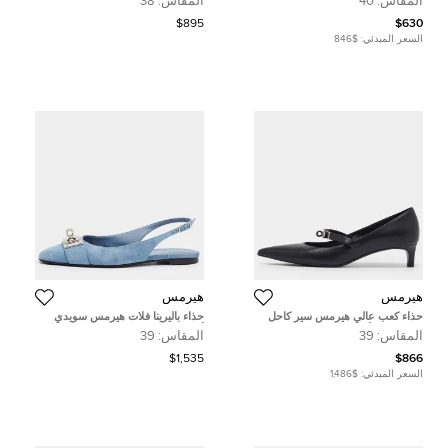
المقاس:
40
المقاس:
38
$895
$630
السعر المبدئي:
$846
هيرمس
هيرمس
حذاء كعب عالي هيرمس سير كاحل
حذاء باليرينا فلات هيرمس سويدي
جلد تمساح أسود مقاس 38.5
أرجواني مقاس 39.5
المقاس:
39
المقاس:
39
$1,535
$866
السعر المبدئي:
$1,486