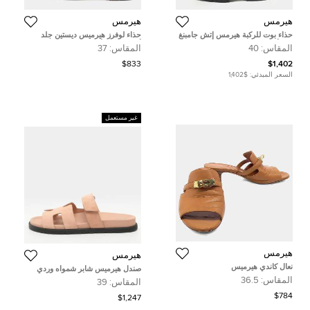
هيرمس
هيرمس
حذاء بوت للركبة هيرمس إتش جامبنغ
حذاء لوفرز هيرميس ديستين جلد
جلد أسود مقاس 37
أسود سليب أون مقاس 37
المقاس:
40
المقاس:
37
$833
$1,402
السعر المبدئي:
$1,402
غير مستعمل
هيرمس
هيرمس
نعال كاندي هيرميس
صندل هيرميس شابر شمواه وردي
مقاس 39 فلات
المقاس:
36.5
المقاس:
39
$784
$1,247