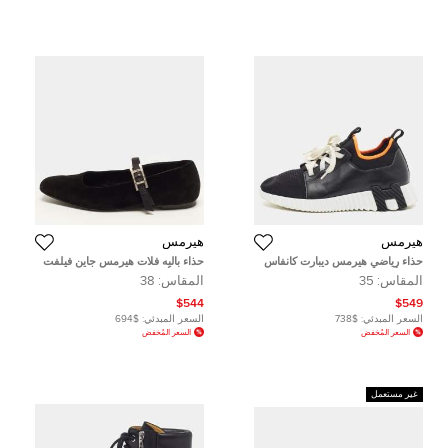
هيرمس
هيرمس
حذاء رياضي هيرمس ديبارت كانفاس
حذاء باليه فلات هيرمس جاين فيلفت
وجلد أسود رقبة منخفضة مقاس 35
وساتان أسود مقاس 38
المقاس:
35
المقاس:
38
$544
$549
السعر المبدئي:
$738
السعر المبدئي:
$694
السعر المُخفض
السعر المُخفض
غير مستعمل