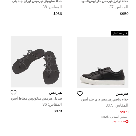
حذاء لوفرز هيرمس حار أبيض/أسود
حذاء سليبونز هيرميس أوران جلد بني
جلد SHW مقاس 37
مقاس 38
المقاس:
37
المقاس:
38
$936
$950
غير مستعمل
هيرمس
هيرمس
صنادل هيرمس ميكونوس مطاط أسود
حذاء رياضي هيرمس داي جلد أسود
مقاس 36
منخفض من أعلى مقاس 39.5
المقاس:
36
المقاس:
39.5
$978
$909
السعر المبدئي:
$1,182
خفضت مؤخرا