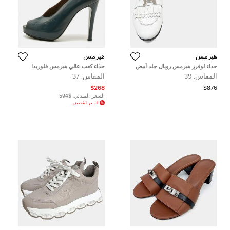
هيرمس
هيرمس
حذاء لوفرز هيرمس رويال جلد أبيض
حذاء كعب عالي هيرمس فلوريدا
سويدي كاكي مقاس 38
المقاس:
39
المقاس:
37
$268
$876
السعر المبدئي:
$594
السعر المُخفض