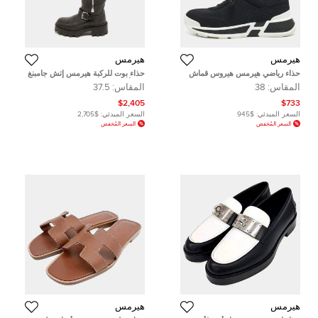
هيرمس
هيرمس
حذاء رياضي هيرمس هيروس قماش
حذاء بوت للركبة هيرمس إتش جامبنغ
محبوك وزمخ أسود برباط مقاس 38
جلد أسود مقاس 37
المقاس:
38
المقاس:
37.5
$2,405
$733
السعر المبدئي:
$945
السعر المبدئي:
$2,705
السعر المُخفض
السعر المُخفض
هيرمس
هيرمس