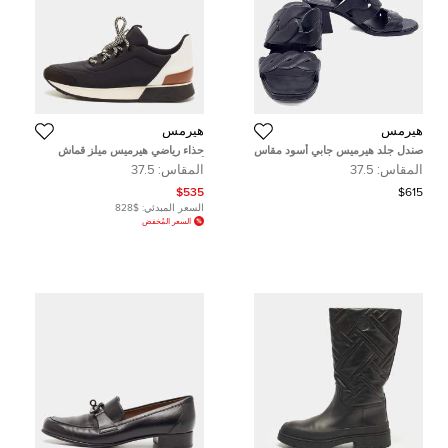
هيرمس
هيرمس
صندل جلد هيرميس جابي أسود مقاس
حذاء رياضي هيرميس ميلز قماش
37.5 EU
أسود وجلد سويدي منخفض المقاس
المقاس:
37.5
المقاس:
37.5
36.5
$535
$615
السعر المبدئي:
$828
السعر المُخفض