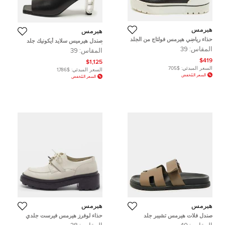
هيرمس
هيرمس
حذاء رياضي هيرمس فولتاج من الجلد
صندل هيرميس سلايد أيكونيك جلد
الحبلي الأسود بكعب منخفض مقاس
أسود مقاس 39
المقاس:
39
المقاس:
39
39
$419
$1,125
السعر المبدئي:
$705
السعر المبدئي:
$1,786
السعر المُخفض
السعر المُخفض
هيرمس
هيرمس
صندل فلات هيرمس تشيبر جلد
حذاء لوفرز هيرمس فيرست جلدي
رصاصي مقاس 40
كريمي مقاس 38