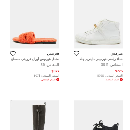
هيرمس
هيرمس
حذاء رياضي هيرميس دايدريم جلد
صندل هيرميس أوران فرو بني مسطح
أبيض رقبة عالية مقاس 39.5
مقاس 38
المقاس:
39.5
المقاس:
36
$527
$725
السعر المبدئي:
$879
السعر المبدئي:
$807
السعر المُخفض
السعر المُخفض