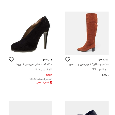
هيرمس
هيرمس
حذاء بوت للركبة هيرمس جلد أسود
حذاء كعب عالي هيرمس فلوريدا
مقاس 36
سويدي كاكي مقاس 38
المقاس:
39
المقاس:
37.5
$181
$755
السعر المبدئي:
$685
السعر المُخفض