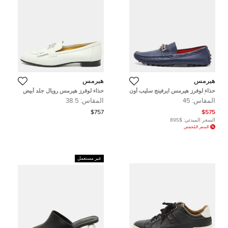
هيرمس
هيرمس
حذاء لوفرز هيرمس ايرفينج سليب أون
حذاء لوفرز هيرمس رويال جلد أبيض
جلد أزرق فاتح مقاس 37.5
مقاس 38.5
المقاس:
45
المقاس:
38.5
$757
$575
السعر المبدئي:
$895
السعر المُخفض
غير مستعمل