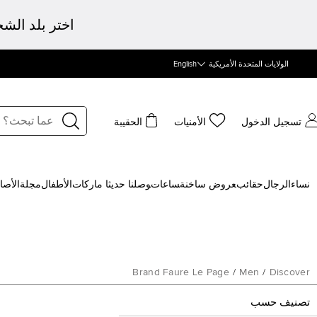
اختر بلد الش
الولايات المتحدة الأمريكية
English
تسجيل الدخول
الأمنيات
الحقيبة
نساء
الرجال
حقائب
‍عروض ساخنة
‍ساعات
‍وصلنا حديثا
‍ ماركات
الأطفال
مجلة
الأصا
Brand Faure Le Page
/
Men
/
Discover
تصنيف حسب