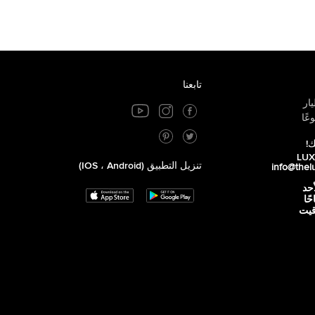
تابعنا
ار
عًا
ك!
تنزيل التطبيق (iOS ، Android)
info@thel
أحد
 صباحًا
توقيت