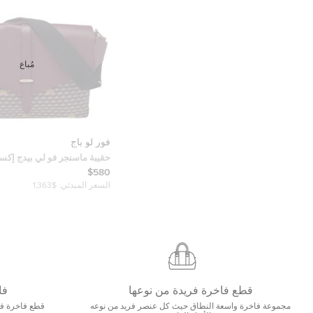
مُباع
فور لو باج
وكانفاس مقوى عنابي
$580
السعر المبدئي:
$1,363
قطع فاخرة فريدة من نوعها
فا
مجموعة فاخرة واسعة النطاق حيث كل عنصر فريد من نوعه
قطع فاخرة فاخ