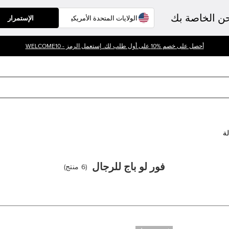
حن الخاصة بك
الإستمرار
أحصل على خصم %10 على أول طلب لك. إستعمل الرمز - WELCOME10
لة
فور لو باج للرجال
(
6
منتج
)