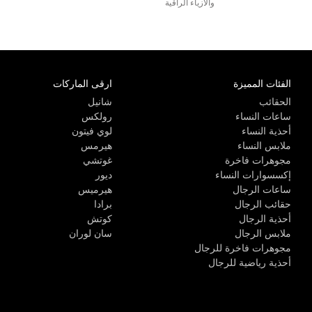
والأزياء الراقية
الفئات المميزة
ارقى الماركات
الحقائب
شانيل
ساعات النساء
رولكس
أحذية النساء
لوي فيتون
ملابس النساء
هيرمس
مجوهرات فاخرة
غوتشي
إكسسوارات النساء
ديور
ساعات الرجال
هيرميس
حقائب الرجال
برادا
أحذية الرجال
كوتش
ملابس الرجال
سان لوران
مجوهرات فاخرة للرجال
أحذية رياضية للرجال