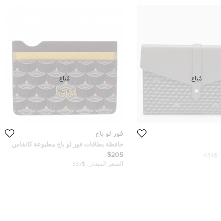
مُباع
مُباع
فور لو باج
حافظة بطاقات فور لو باج مطبوعة كانفاس
مقوى و جلد عنابي و مسطردة
$205
$434
السعر المبدئي:
$337