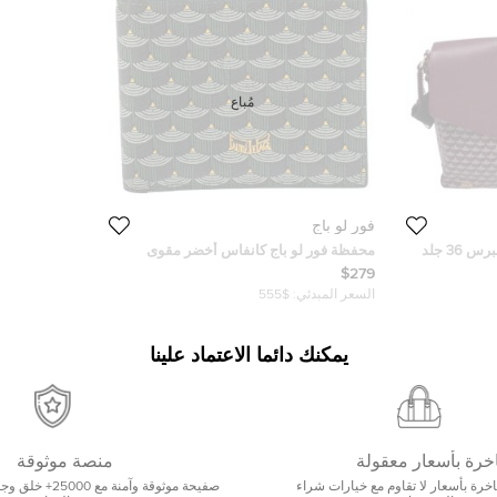
مُباع
فور لو باج
حقيبة ماسنجر فو لي بيدج إكسبرس 36 جلد
محفظة فور لو باج كانفاس أخضر مقوى
ثنائية الطي
$279
السعر المبدئي:
$555
يمكنك دائما الاعتماد علينا
خرة بأسعار معقولة
منصة موثوقة
رة بأسعار لا تقاوم مع خيارات شراء
صفيحة موثوقة وآمنة 