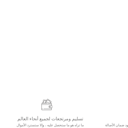
تسليم ومرتجعات لجميع أنحاء العالم
مع 25000+ خلق وجود ضمان الأصالة
ما تراه هو ما ستحصل عليه ، وإلا ستسترد الأموال