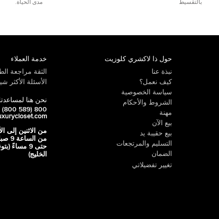
بالتقسيط
مدى الحياة.
حول ذا لاكشري كلوزيت
خدمة العملاء
نبذة عنا
الثقة مراجعة الطي
كيف نعمل؟
الأسئلة الأكثر شيو
سياسة الخصوصية
نحن هنا لمساعدت
الشروط والأحكام
800 LUX (800 589)
مهنة
uxurycloset.com
بيع الآن
من الاثنين إلى ال
بيع حقيبة يد
من الساعة 9
التسليم والمرتجعات
حتى 9 مساءً (ب
الضمان
الخليج)
تغيير تفضيلاتي