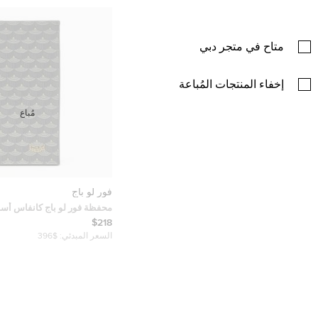
متاح في متجر دبي
إخفاء المنتجات المُباعة
مُباع
فور لو باج
محفظة فور لو باج كانفاس أسود
الطي طويلة
$218
السعر المبدئي:
$396