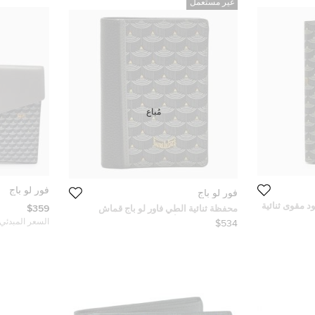
غير مستعمل
مُباع
فور لو باج
فور لو باج
 مقوى ثنائية
$359
محفظة ثنائية الطي فاور لو باج قماش
وكانفاس رمادي/أسود مقوى وجلد
السعر المبدئي:
$534