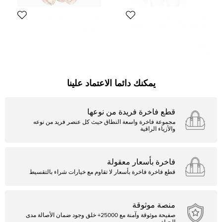
جونيا واتانابي كوم دي
جونيا واتانابي كوم دي
غارسون مان
غارسون مان
بليزر جونيا واتانابي كوم ديه غارسون
المقاس:
S
صفين أزرار صوف بيج مقاس صغير
المقاس:
S
$191
$97
السعر المبدئي:
$653
يمكنك دائما الاعتماد علينا
قطع فاخرة فريدة من نوعها
مجموعة فاخرة واسعة النطاق حيث كل عنصر فريد من نوعه
والأزياء الراقية
فاخرة بأسعار معقولة
قطع فاخرة فاخرة بأسعار لا تقاوم مع خيارات شراء بالتقسيط
منصة موثوقة
صفيحة موثوقة وآمنة مع 25000+ خلق وجود ضمان الأصالة مدى