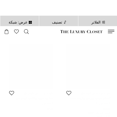
الفلاتر
تصنيف
عرض: شبكة
صالح لغاية
00
day
:
00
ساعة
:
undefined
دقائق
:
00
ثانية
جونيا واتانابي كوم دي
جونيا واتانابي كوم دي
غارسون مان
غارسون مان
فستان هودي جيرسي وكريب متعدد
بنطلون جونيه واتانابي كومي دي
الألوان جونيا واتانابي كوم دي غارسون
غارسون جيرسي وردي مقاس كبير -
المقاس:
S
المقاس:
L
مقاس صغير
لارج
$138
$228
السعر المبدئي:
$268
السعر المُخفض