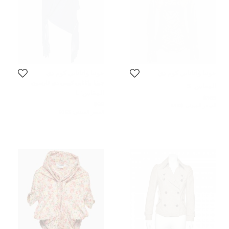
جونيا واتانابي كوم دي
جونيا واتانابي كوم دي
غارسون مان
غارسون مان
جونيا واتانابي كومي دي غارسون
المقاس:
S
بلوزة حياكة قطنية زرقاء داكنة بتفاصيل
المقاس:
L
هامشية كبيرة
$165
$98
السعر المبدئي:
$348
السعر المبدئي:
$936