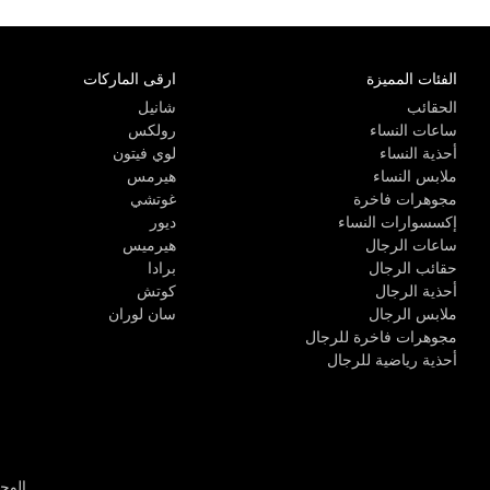
الفئات المميزة
ارقى الماركات
الحقائب
شانيل
ساعات النساء
رولكس
أحذية النساء
لوي فيتون
ملابس النساء
هيرمس
مجوهرات فاخرة
غوتشي
إكسسوارات النساء
ديور
ساعات الرجال
هيرميس
حقائب الرجال
برادا
أحذية الرجال
كوتش
ملابس الرجال
سان لوران
مجوهرات فاخرة للرجال
أحذية رياضية للرجال
الوحدة R-10، مركز كيو إيست التجاري، القوز 3 دبي