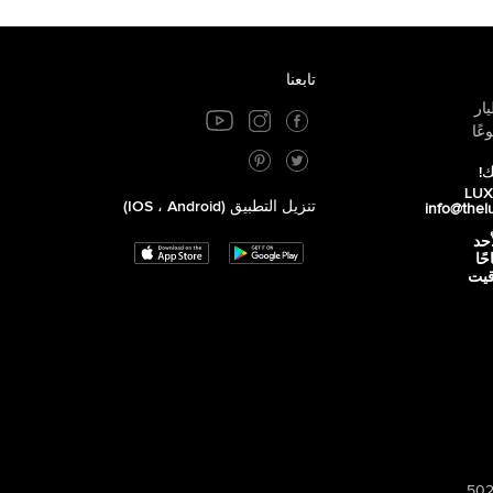
تابعنا
ار
عًا
ك!
تنزيل التطبيق (iOS ، Android)
info@thel
أحد
 صباحًا
توقيت