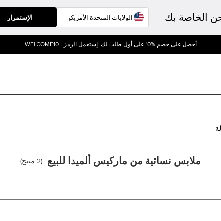
حن الخاصة بك
الإستمرار
أحصل على خصم %10 على أول طلب لك. إستعمل الرمز - WELCOME10
لة
ملابس نسائية من ماركيس ألميدا للبيع
(
2
منتج
)