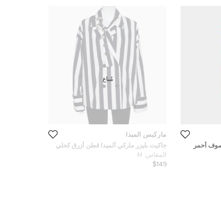
مُباع
ماركيس ألميدا
 صوف أحمر
جاكيت بليزر ماركي ألميدا قطن أزرق كحلي
زين مقاس
وأبيض مخطط بصفين أزرار وحزام مقاس
المقاس:
M
متوسط - ميديوم
$149