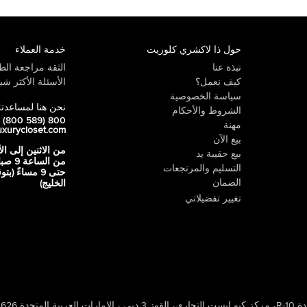
حول ذا لاكشري كلوزيت
خدمة العملاء
نبذة عنا
الثقة مراجعة الطي
كيف نعمل؟
الأسئلة الأكثر شيو
سياسة الخصوصية
نحن هنا لمساعدت
الشروط والأحكام
800 LUX (800 589)
مهنة
uxurycloset.com
بيع الآن
من الاثنين إلى ال
بيع حقيبة يد
من الساعة 9
التسليم والمرتجعات
حتى 9 مساءً (ب
الضمان
الخليج)
تغيير تفضيلاتي
 ، الإمارات العربية المتحدة 502626