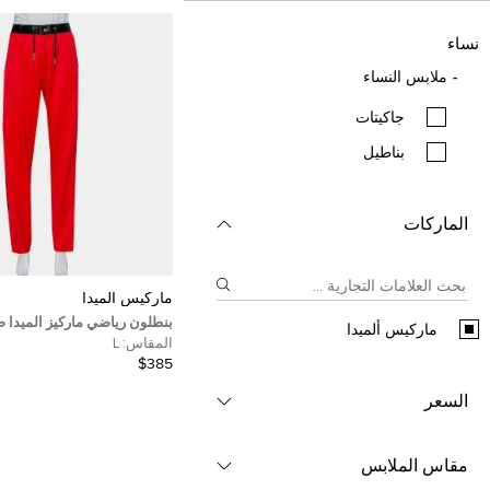
نساء
ملابس النساء
جاكيتات
بناطيل
الماركات
ماركيس ألميدا
بنطلون رياضي ماركيز الميدا
ماركيس ألميدا
حواف متباينة بسحاب جانبي م
المقاس:
L
كبير - لارج
$385
السعر
مقاس الملابس