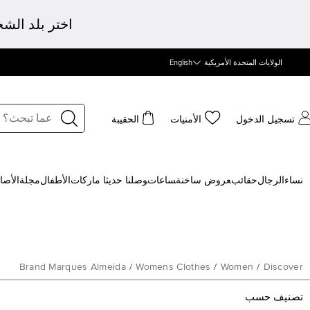
اختر بلد الش
الولايات المتحدة الأمريكية
English
تسجيل الدخول
الأمنيات
الحقيبة
نساء
الرجال
حقائب
‍عروض ساخنة
‍ساعات
‍وصلنا حديثا
‍ ماركات
الأطفال
مجلة
الأصا
Brand Marques Almeida
/
Womens Clothes
/
Women
/
Discover
تصنيف حسب