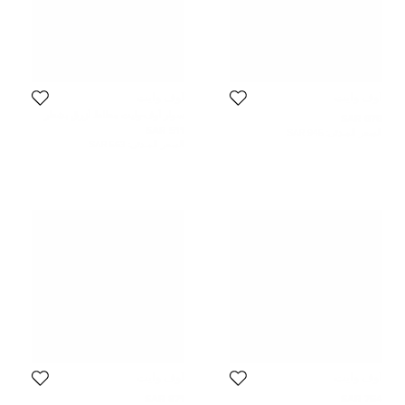
أوف وايت
أوف وايت
سوار أوف-وايت مطاط أزرق بشعار
878 SAR
511 SAR
السعر المبدئي:
945 SAR
السعر المبدئي:
563 SAR
أوف وايت
أوف وايت
871 SAR
754 SAR