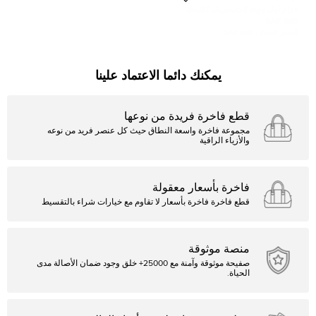
حزام أوف وايت إنداستيريال كلاسيك
نايلون أسود أبيض200 سم
905 SAR
السعر المبدئي:
988 SAR
يمكنك دائما الاعتماد علينا
قطع فاخرة فريدة من نوعها
مجموعة فاخرة واسعة النطاق حيث كل عنصر فريد من نوعه
والأزياء الراقية
فاخرة بأسعار معقولة
قطع فاخرة فاخرة بأسعار لا تقاوم مع خيارات شراء بالتقسيط
منصة موثوقة
صفيحة موثوقة وآمنة مع 25000+ خلق وجود ضمان الأصالة مدى
الحياة.