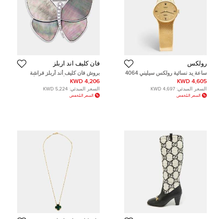
رولكس
فان كليف آند اربلز
ساعة يد نسائية رولكس سيليني 4064
بروش فان كليف أند أربلز فراشة
ذهب أصفر عيار 18 شامبانيا 26مم
صدف رصاصي وألماسي ذهب أبيض
4,206 KWD
4,605 KWD
عيار 18
السعر المبدئي:
4,697 KWD
السعر المبدئي:
5,224 KWD
السعر المُخفض
السعر المُخفض