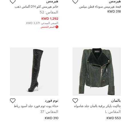
هيرمس
هيرمس
قبعة هيرميس سوداء قطن ميلس
خاتم هيرمس كلو D'H ألماس ذهب
مقاس 58
وردي عيار 18 مقاس 52
318 KWD
المقاس:
52
1,292 KWD
السعر المبدئي:
3,371 KWD
السعر المُخفض
بالمان
توم فورد
جاكيت بايكر برقبة بالمان جلد شامواه
حذاء بوت توم فورد جلد أسود رباط
أخضر شيرلينغ مقاس كبير (لارج)
علوي فوق الركبة مقاس 37
المقاس:
L
المقاس:
37
310 KWD
553 KWD