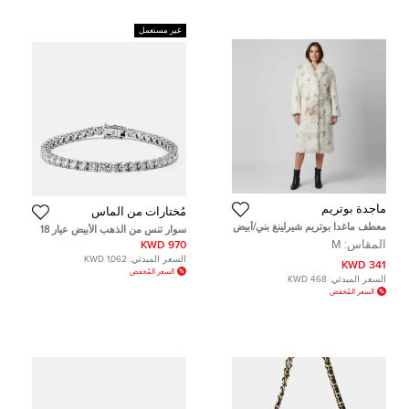
غير مستعمل
ماجدة بوتريم
مُختارات من الماس
معطف ماغدا بوتريم شيرلينغ بني/أبيض
سوار تنس من الذهب الأبيض عيار 18
بحزام مقاس وسط
مرصع بالألماس المختبري دائري
المقاس:
M
970 KWD
الشكل بوزن 11.00 قيراط
السعر المبدئي:
1,062 KWD
341 KWD
السعر المُخفض
السعر المبدئي:
468 KWD
السعر المُخفض