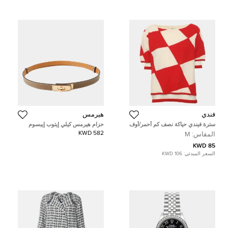
فندي
هيرمس
سترة فيندي حياكة نصف كم أحمر/أوف
حزام هيرمس كيلي إيتوب إيبسوم
وايت مقاس متوسط (ميديوم)
582 KWD
المقاس:
M
85 KWD
السعر المبدئي:
106 KWD