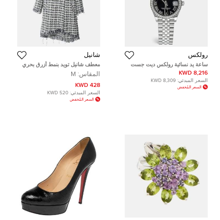
رولكس
شانيل
ساعة يد نسائية رولكس ديت جست
معطف شانيل تويد بنمط أزرق بحري
M278384RBR-0002 أويسترستيل
متعرج بشراشيب كبير ( ميديوم )
8,216 KWD
المقاس:
M
ذهب أبيض عيار 18 وألماس قرص
السعر المبدئي:
8,309 KWD
أسود 31 مم
428 KWD
السعر المُخفض
السعر المبدئي:
520 KWD
السعر المُخفض