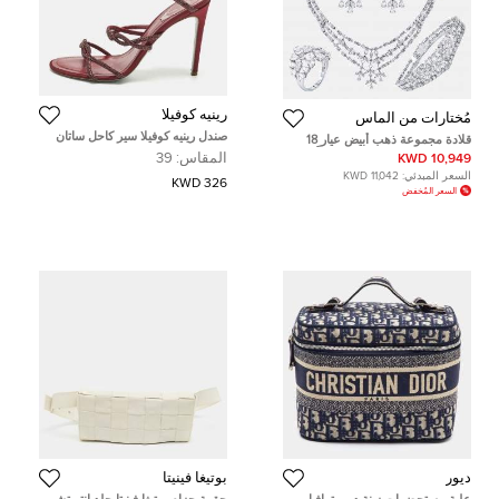
رينيه كوفيلا
مُختارات من الماس
صندل رينيه كوفيلا سير كاحل ساتان
قلادة مجموعة ذهب أبيض عيار 18
عنابي مقاس 39
وماسة مختبرية بوزن 70 قيراطاً
المقاس:
39
10,949 KWD
السعر المبدئي:
11,042 KWD
326 KWD
السعر المُخفض
ديور
بوتيغا فينيتا