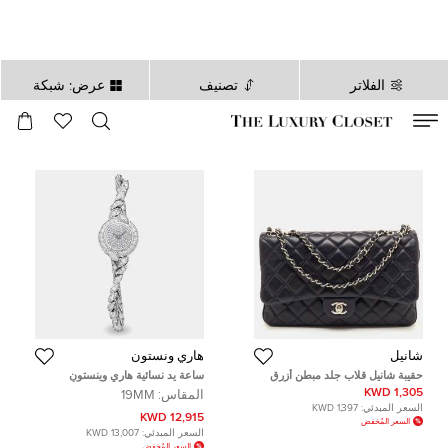
الفلاتر
تصنيف
عرض: شبكة
صالح لغاية
00
day
:
00
ساعة
:
undefined
دقائق
:
00
ثانية
شانيل
هاري ونستون
حقيبة شانيل قلاب جلد مبطن أزرق
ساعة يد نسائية هاري وينستون
كحلي
تويست 178 2.19 فضي ذهب أبيض
1,305 KWD
المقاس:
19MM
عيار 18 ألماس كوارتز مقاس 18.5 مم
السعر المبدئي:
1,397 KWD
12,915 KWD
السعر المُخفض
السعر المبدئي:
13,007 KWD
السعر المُخفض