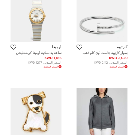
كارتييه
أوميغا
سوار كارتييه جاست أون كلو ذهب
ساعة يد نسائية أوميغا كونستليشن
أبيض عيار 18 مقاس 16
123.20.24.60.02.002 ستانلس ستيل
1,185 KWD
2,020 KWD
ذهب أصفر عيار 18 فضية 24 مم
السعر المبدئي:
2,112 KWD
السعر المبدئي:
1,277 KWD
السعر المُخفض
السعر المُخفض