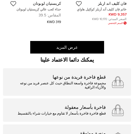
فان كليف آند اربلز
كريستيان لوبوتان
خاتم فان كليف آند أربلز كوكتيل هاواي
حذاء كعب عالي كريستيان لوبوتان
ذهب أبيض عيار 18 باريدوت أمثيست
بيانكا جلد تمساح أسود نعل سميك
9,357 KWD
المقاس:
39.5
مقاس 50
مقاس 39.5
السعر المبدئي:
10,170 KWD
319 KWD
السعر المُخفض
عرض المزيد
يمكنك دائما الاعتماد علينا
قطع فاخرة فريدة من نوعها
مجموعة فاخرة واسعة النطاق حيث كل عنصر فريد من نوعه
والأزياء الراقية
فاخرة بأسعار معقولة
قطع فاخرة فاخرة بأسعار لا تقاوم مع خيارات شراء بالتقسيط
منصة موثوقة