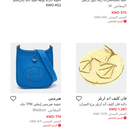
علبة مستحضرات زينة ديور ترافيل
حقيبة حزام بوتيغا فينيتا جلد إنتريتشو
كحلية مطرزة قماش أوبليك
أوف وايت كاسيت سترتش
452 KWD
المقاس:
M
573 KWD
السعر المبدئي:
665 KWD
السعر المُخفض
فان كليف آند اربلز
هيرمس
دلاية فان كليف آند أربلز برج الميزان
حقيبة هيرمس إيفلين TPM جلد
ذهب أصفر عيار 18
كليمينس توريلون أزرق فرنسا
1,287 KWD
المقاس:
Medium
السعر المبدئي:
1,379 KWD
779 KWD
السعر المُخفض
السعر المبدئي:
871 KWD
السعر المُخفض