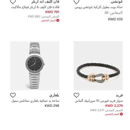
غوتشي
فان كليف آند اربلز
حذاء بوت بطول الركبة غوتشي زومي
قلادة فان كليف & أربلز فينتاج مالاكيت
قماش تويد وجلد أسود/أبيض GG
وذهب أصفر عيار 18 قيراط
791 KWD
المقاس:
38
مقاس 38
السعر المبدئي:
883 KWD
335 KWD
السعر المُخفض
فريد
بلغاري
سوار فريد فورس 10 سيراميك ألماس
ساعة يد نسائية بلغاري ستانلس ستيل
ذهب وردي عيار 18 بحبل أسود موديل
مينا سوداء BB33SSAUTO بلغاري
298 KWD
2,279 KWD
كبير مقاس 16
بلغاري 33 مم
السعر المبدئي:
2,371 KWD
السعر المُخفض