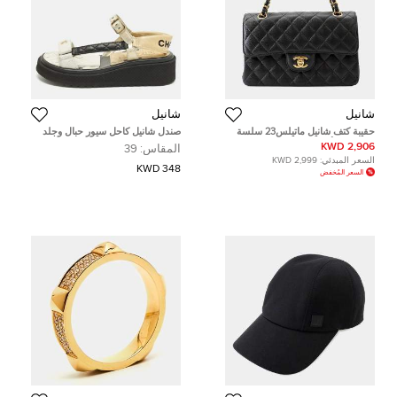
شانيل
شانيل
حقيبة كتف شانيل ماتيلس23 سلسة
صندل شانيل كاحل سيور حبال وجلد
جلد كافيار أسود
رمادي مقاس 38
2,906 KWD
المقاس:
39
السعر المبدئي:
2,999 KWD
348 KWD
السعر المُخفض