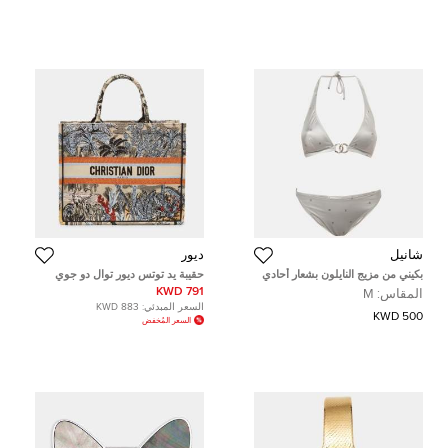
شانيل
ديور
بكيني من مزيج النايلون بشعار أحادي
حقيبة يد توتس ديور توال دو جوي
اللون الفضي شانيل مقاس وسط
تروبيكاليا كانفاس مطرز كبيرة
791 KWD
المقاس:
M
(ميديوم)
السعر المبدئي:
883 KWD
500 KWD
السعر المُخفض