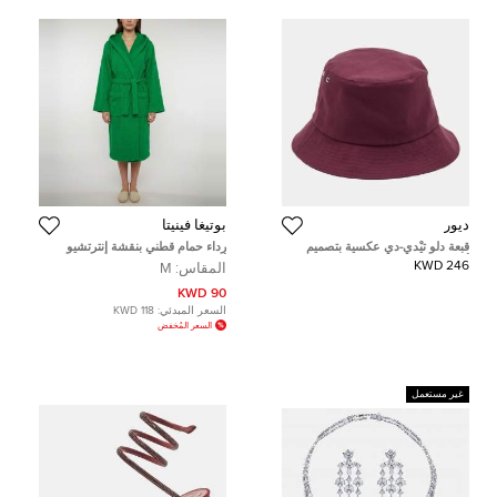
ديور
بوتيغا فينيتا
قبعة دلو تيْدي-دي عكسية بتصميم
رداء حمام قطني بنقشة إنترتشيو
أوبليك بلون برغندي من كريستيان
أخضر بوتيغا فينيتا مقاس متوسط
246 KWD
المقاس:
M
ديور مقاس 57
90 KWD
السعر المبدئي:
118 KWD
السعر المُخفض
غير مستعمل