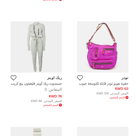
تودز
ريك اوينز
حقيبة هوبو تودز قابلة للتوسعة جيوب
جمبسوت ريك أوينز فليغيثون بيج كريب
متعددة جلد براءات اختراع ونيوبرين
بسحاب غاري مقاس صغير
63 KWD
المقاس:
S
وردي قديم/أرجواني
السعر المبدئي:
129 KWD
76 KWD
السعر المُخفض
السعر المبدئي:
96 KWD
السعر المُخفض