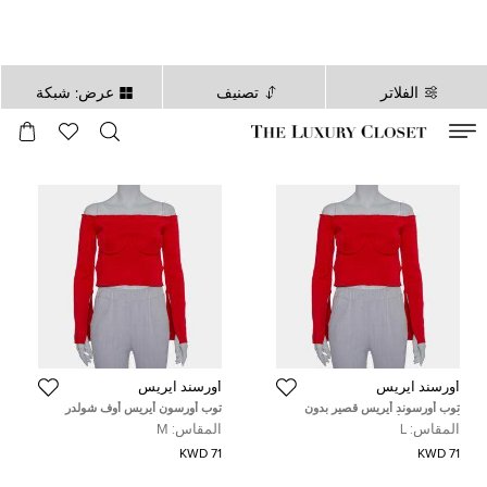
الفلاتر
تصنيف
عرض: شبكة
صالح لغاية
00
day
:
00
ساعة
:
undefined
دقائق
:
00
ثانية
أورسند آيريس
أورسند آيريس
توب أورسوند أيريس قصير بدون
توب أورسون أيريس أوف شولدر
أكتاف تريكو أحمر مقاس كبير
تريكو أحمر قصير مقاس متوسط -
المقاس:
L
المقاس:
M
ميديوم
71 KWD
71 KWD