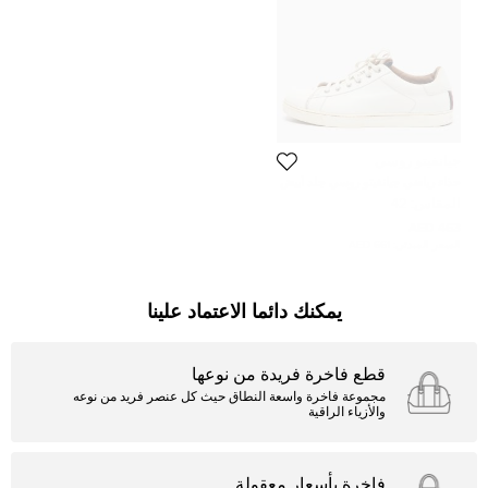
جيانفيتو روسي
حذاء رياضي جيانفيتو روسي جلد أبيض
برباط مقاس 42
المقاس:
42
463 AED
السعر المبدئي:
661 AED
يمكنك دائما الاعتماد علينا
قطع فاخرة فريدة من نوعها
مجموعة فاخرة واسعة النطاق حيث كل عنصر فريد من نوعه
والأزياء الراقية
فاخرة بأسعار معقولة