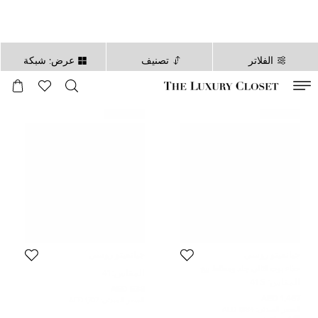
الفلاتر
تصنيف
عرض: شبكة
صالح لغاية
00
day
:
00
ساعة
:
undefined
دقائق
:
00
ثانية
غير مستعمل
غير مستعمل
جيانفيتو روسي
جيانفيتو روسي
حذاء بوت قتالي جلد ومطاط بيج
المقاس:
41
جيانفيتو روسي مقاس 41.5
المقاس:
41.5
538 AED
1,467 AED
السعر المبدئي:
1,707 AED
السعر المبدئي:
1,884 AED