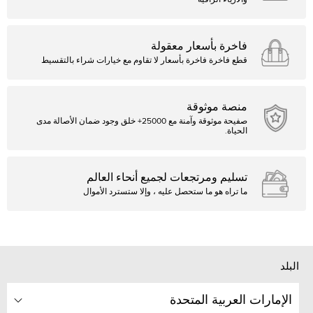
والأزياء الراقية
فاخرة بأسعار معقولة
قطع فاخرة فاخرة بأسعار لا تقاوم مع خيارات شراء بالتقسيط
منصة موثوقة
صفيحة موثوقة وآمنة مع 25000+ خلق وجود ضمان الأصالة مدى
الحياة.
تسليم ومرتجعات لجميع أنحاء العالم
ما تراه هو ما ستحصل عليه ، وإلا ستسترد الأموال
البلد
الإمارات العربية المتحدة