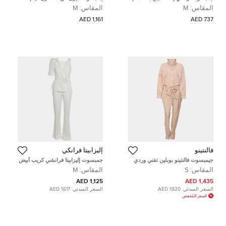
مطوي أزرق كحلي مقاس متوسط (
أزرق مقاس متوسط - ميديوم
المقاس:
M
المقاس:
M
ميديوم )
1,161 AED
737 AED
فالنتينو
إليزابيتا فرانكي
جيمبسوت فالنتينو بوبلين تقني وردي
جمبسوت إليزابيتا فرانشي كريب أبيض
بودرة مقاس صغير (سمول)
بتفاصيل نجمة مقاس متوسط - ميديم
المقاس:
S
المقاس:
M
1,125 AED
1,435 AED
السعر المبدئي:
1,920 AED
السعر المبدئي:
1,617 AED
السعر المُخفض