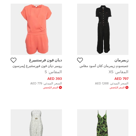
زيمرمان
ديان فون فرستنبيرغ
جمبسوت زيمرمان كتان أسود مقاس
رومبر ديان فون فورستنبرغ إيمرسون
صغير جداً
كريب زهري مقاس صغير - سمول
المقاس:
XS
المقاس:
S
393 AED
797 AED
السعر المبدئي:
1,388 AED
السعر المبدئي:
779 AED
السعر المُخفض
السعر المُخفض