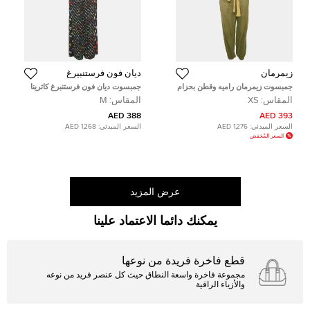
زيمرمان
ديان فون فرستنبيرغ
جمبسوت زيمرمان راميه وقطن بحزام
جمبسوت ديان فون فرستنبرغ كاترينا
زيتوني مقاس صغير ( سمول )
حرير بطبعة زهور مقاس متوسط
المقاس:
XS
المقاس:
M
388 AED
393 AED
السعر المبدئي:
1,276 AED
السعر المبدئي:
1,268 AED
السعر المُخفض
عرض المزيد
يمكنك دائما الاعتماد علينا
قطع فاخرة فريدة من نوعها
مجموعة فاخرة واسعة النطاق حيث كل عنصر فريد من نوعه
والأزياء الراقية