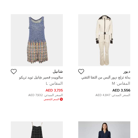
ديور
شانيل
بدلة تزلج ديور ألبس من التفتا التقني
سالوبيت قصير شانيل تويد تريكو
بلون كريم/أبيض مقاس وسط (ميديم)
متعدد الألوان بلا أكمام S
المقاس:
M
المقاس:
L
3,735 AED
3,556 AED
السعر المبدئي:
4,847 AED
السعر المبدئي:
7,932 AED
السعر المُخفض