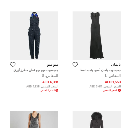
بالمان
ميو ميو
جمبسوت بلمان أسود بتمدد نمط
جمبسوت ميو ميو قطن مطرز أزرق
ملتف تريكو مقاس كبير (لارج)
كحلي مطرزة خرز رقبة حمالات مقاس
المقاس:
L
المقاس:
S
صغير (سمول)
6,391 AED
1,553 AED
السعر المبدئي:
3,617 AED
السعر المبدئي:
7,535 AED
السعر المُخفض
السعر المُخفض