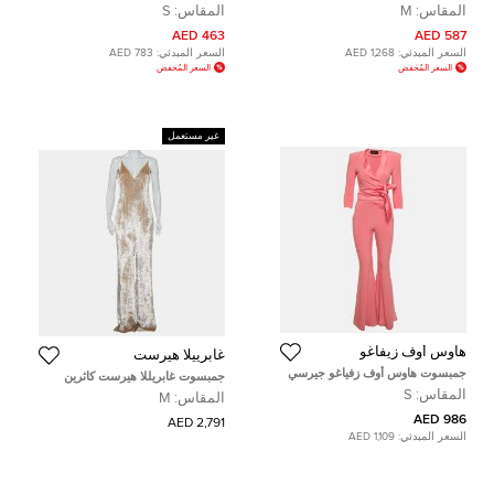
بنية مقاس متوسط
حرير كتف واحد وردي/أسود مقاس
المقاس:
M
المقاس:
S
صغير - سمول
463 AED
587 AED
السعر المبدئي:
1,268 AED
السعر المبدئي:
783 AED
السعر المُخفض
السعر المُخفض
غير مستعمل
هاوس أوف زيفاغو
غابرييلا هيرست
جمبسوت هاوس أوف زفياغو جيرسي
جمبسوت غابريللا هيرست كاثرين
وردي بساقين مفلورتين إدون مقاس
قطيفة بيج مقاس متوسط - ميديوم
المقاس:
S
المقاس:
M
صغير - سمول
986 AED
2,791 AED
السعر المبدئي:
1,109 AED