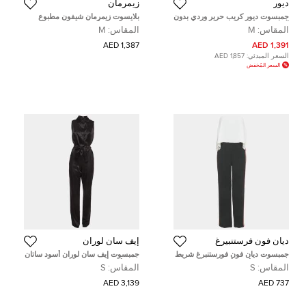
ديور
زيمرمان
جمبسوت ديور كريب حرير وردي بدون
بلايسوت زيمرمان شيفون مطبوع
أكمام مقاس وسط ( ميديوم )
بنقش زهري أزرق بكشكش مقاس
المقاس:
M
المقاس:
M
متوسط (ميديوم)
1,387 AED
1,391 AED
السعر المبدئي:
1,857 AED
السعر المُخفض
ديان فون فرستنبيرغ
إيف سان لوران
جمبسوت ديان فون فورستنبرغ شريط
جمبسوت إيف سان لوران أسود ساتان
جانبي كريب أسود/أبيض بدون حمالات
بدون أكمام بحزام إصدار 24 مقاس
المقاس:
S
المقاس:
S
مقاس صغير
صغير (سمول)
3,139 AED
737 AED