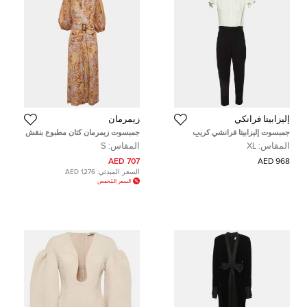
إليزابيتا فرانكي
زيمرمان
جمبسوت إليزابيتا فرانشي كريب
جمبسوت زيمرمان كتان مطبوع بنقش
بلونين مع ثنيات مقاس كبير جداً -
بيزلي متعدد الألوان بحزام مقاس
المقاس:
XL
المقاس:
S
إكسترا لارج
صغير
707 AED
968 AED
السعر المبدئي:
1,276 AED
السعر المُخفض