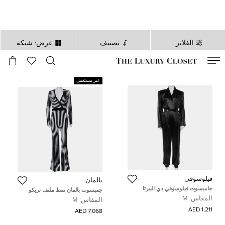
الفلاتر
تصنيف
عرض: شبكة
صالح لغاية
00
day
:
00
ساعة
:
undefined
دقائق
:
00
ثانية
غير مستعمل
فيلوسوفي
بالمان
جامبسوت فيلوسوفي دي البيرتا
جمبسوت بالمان نمط ملتف تريكو
فيريتي بأزرار رقبة حرف في ساتين
مقلم مونوكرومي مقاس وسط
المقاس:
M
المقاس:
M
أسود مقاس متوسط
(ميديوم)
1,211 AED
7,068 AED