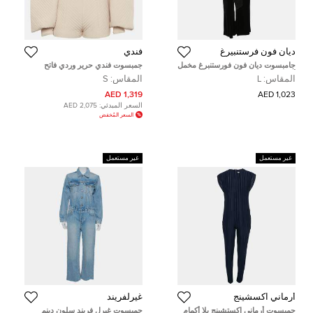
ديان فون فرستنبيرغ
فندي
جامبسوت ديان فون فورستنبرغ مخمل
جمبسوت فندي حرير وردي فاتح
أسود فيغاس بحزام مقاس كبير
مبطن معماري مقاس صغير - سمول
المقاس:
L
المقاس:
S
1,319 AED
1,023 AED
السعر المبدئي:
2,075 AED
السعر المُخفض
غير مستعمل
غير مستعمل
أرماني اكسشينج
غيرلفريند
جمبسوت أرماني إكستشينج بلا أكمام
جمبسوت غيرل فريند سلون دينم