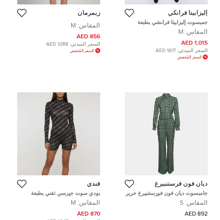
إليزابيتا فرانكي
زيمرمان
جمبسوت إليزابيتا فرانشي بطبعة
المقاس:
M
مونوكروم مونوغرام من جيرسي
المقاس:
M
بكتف واحد مقاس متوسط - ميديم
856 AED
1,015 AED
السعر المبدئي:
1,088 AED
السعر المبدئي:
1,617 AED
السعر المُخفض
السعر المُخفض
ديان فون فرستنبيرغ
فندي
جامبسوت ديان فون فورستنبيرغ حرير
بودي سوت جيرسي تقني بطبعة
مطبوع أسود واسع مقاس صغير -
O’Lock فندي أسود مقاس متوسط -
المقاس:
S
المقاس:
M
سمول
ميديم
870 AED
892 AED