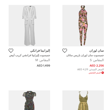
سان لوران
إليزابيتا فرانكي
جمبسوت سان لوران باريس ساتان
جمبسوت إليزابيتا فرانشي كريب أبيض
متعدد الألوان بطبعة زهري ممدود
بحدود متباينة مقاس متوسط - ميديم
المقاس:
S
المقاس:
M
ورباط عنق مقاس صغير
1,499 AED
2,256 AED
السعر المبدئي:
4,211 AED
السعر المُخفض