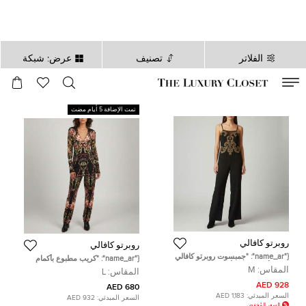
الفلاتر
تصنيف
عرض: شبكة
صالح لغاية
00
day
:
00
ساعة
:
undefined
دقائق
:
00
ثانية
تمت الإضافة 5 أيام مضت
روبرتو كافالي
روبرتو كافالي
{"name_ar": "جمبسوت روبرتو كافالي
{"name_ar": "كريب مطبوع بأكمام
كريب أسود مزين بأشرطة مقاس
طويلة وساق واسعة من روبيرتو
المقاس:
M
المقاس:
L
متوسط"}
كافالي مقاس كبير"}
928 AED
680 AED
السعر المبدئي:
1,183 AED
السعر المبدئي:
932 AED
السعر المُخفض