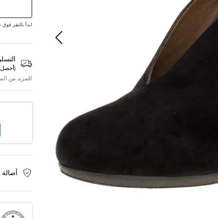
ابدأ بالنقر فوق تقديم ع
التسلي
(
أحصل 
للمزيد من الم
أصالة 