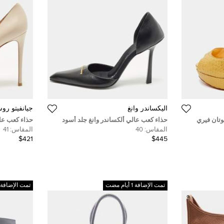
اليكساندر وانغ
جيانفيتو رو
وتان فيري
حذاء كعب عالي ألكساندر وانغ جلد أسود
ميك مقدمة
فيولا دورسيه مقاس 40
مقدمة مدببة 
المقاس:
40
المقاس:
41
$421
$445
تمت الإضافة 1 أيام مضت
تمت الإضافة 1 أيام مضت