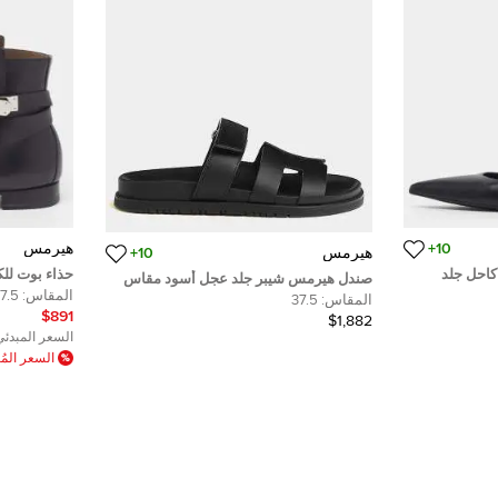
10+
هيرمس
هيرمس
10+
احل جلد
حذاء بوت لل
صندل هيرمس شيبر جلد عجل أسود مقاس
مقاس 39
المقاس:
7.5
37.5
المقاس:
37.5
$891
$1,882
السعر المبدئي
السعر الم