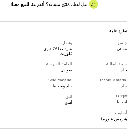
هل لديك مُنتج مشابه؟
أنقر هنا للبيع معنا!
نظرة عامة
جنس
يشمل
نسائي
تغليف ذا لاكشري
كلوزيت
خامة البطانة
الخامة الخارجية
جلد
سويدي
Sole Material
Insole Material
جلد
جلد ومطاط
Origin
اللون
إيطاليا
أسود
أسلوب
هيرمس فلوريدا