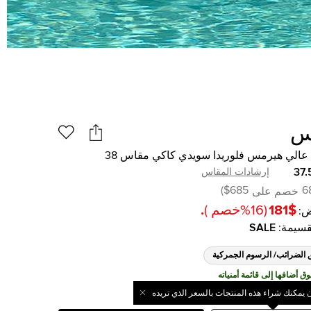
س
عالي هيرمس فلوريدا سويدي كاكي مقاس 38
37.
إرشادات المقاس
)
$685
6
خصم على
$181
(
16
%
خصم
)
.
:
قسيمة
:
SALE
 الضرائب/ الرسوم الجمركية
ن يمكنك شراء هذه المنتجات بالسعر الذي تريده