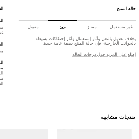
حالة المنتج
ال
الو
غير مستعمل
ممتاز
مقبول
جيد
سي
غض
بخلاف تعديل بالنعل وآثار إستعمال وآثار إحتكاكات بسيطة
بالجوانب الخارجية، فإن حالة المنتج بصفة عامة جيدة.
ال
مش
إطلع على المزيد حول درجات الحالة
ال
من
ال
من
ال
منتجات مشابهة