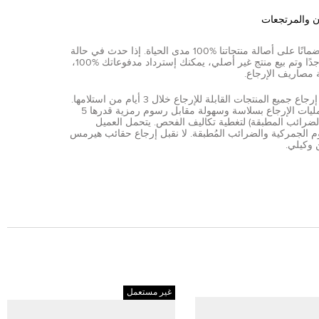
ن والمرتجعات
نقدم ضمانًا على أصالة منتجاتنا %100 مدى الحياة. إذا حدث في حالة
نادرة جدًا وتم بيع منتج غير أصلي، يمكنك إسترداد مدفوعاتك %100،
 مصاريف الإرجاع.
يمكن إرجاع جميع المنتجات القابلة للإرجاع خلال 3 أيام من استلامها.
تتم عمليات الإرجاع بسلاسة وسهولة مقابل رسوم رمزية قدرها 5
الضرائب المطبقة) لتغطية تكاليف الفحص. يتحمل العميل
 الجمركية والضرائب المُطبقة. لا نقبل إرجاع حقائب هيرمس
 وكيلي.
غير مستعمل