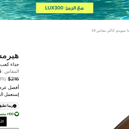
 سويدي كاكي مقاس 38
هيرم
حذاء كعب 
المقاس
:
5
8
%
(
$216
أفضل عرض
إستعمل ال
ربما تطبق
100+ متسوق أضافها إلى قائمة أمنياته
الآ