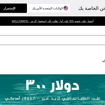
حن الخاصة بك
الإستمرار
أحصل على خصم %10 على أول طلب لك. إستعمل الرمز - WELCOME10
لة