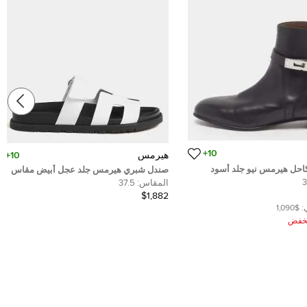
10+
هيرمس
10+
كاحل هيرمس نيو جلد أسود
صندل شبري هيرمس جلد عجل أبيض مقاس
37.5
3
المقاس:
37.5
$1,882
:
$1,090
ُخفض