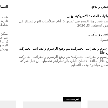
شحن والدفع
الضما
لايات المتحدة الأمريكية
تغيير
تم شحن هذا المنتج في غضون
5
أيام عمل
أطلب اليوم ليصلك في
شاملة
ون
أغسطس 13, 2026
شحن والتأمين:
مول
(زائد 
الرسوم
رسوم والضرائب الجمركية: يتم وضع الرسوم والضرائب الجمركية
بيركين
 خلال
رسوم والضرائب الجمركية: يتم وضع الرسوم والضرائب الجمركية
 خلال
بطاقة الائتمان
,
الباي بال
و
تمارا
يتم تحصيلها من قبل شركة
شحن مباشرة وقت التسليم .
غير مستعمل