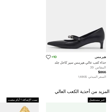
هيرمس
10+
حذاء كعب عالي هيرمس سير كاحل جلد
تمساح أسود مقاس 38.5
المقاس:
39
$866
السعر المبدئي:
$1,486
المزيد من أحذية الكعب العالي
غير مستعمل
تمت الإضافة 1 أيام مضت