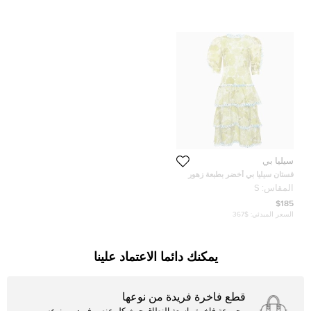
سيليا بي
فستان سيليا بي أخضر بطبعة زهور
طبقات ميدي حرير صغير
المقاس:
S
$185
السعر المبدئي:
$367
يمكنك دائما الاعتماد علينا
قطع فاخرة فريدة من نوعها