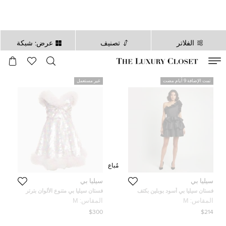
الفلاتر
تصنيف
عرض: شبكة
صالح لغاية
00
day
:
00
ساعة
:
undefined
دقائق
:
00
ثانية
تمت الإضافة 9 أيام مضت
غير مستعمل
مُباع
سيليا بي
سيليا بي
فستان سيليا بي أسود بوبلين بكتف
فستان سيليا بي متنوع الألوان بترتر
واحد كشكش بالتك ميني متوسط
وكشكش تول بدون حمالات للرحلات
المقاس:
M
المقاس:
M
وسط
$300
$214