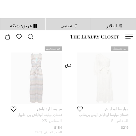
الفلاتر
تصنيف
عرض: شبكة
صالح لغاية
00
day
:
00
ساعة
:
undefined
دقائق
:
00
ثانية
غير مستعمل
غير مستعمل
مُباع
ميليسا أوداباش
ميليسا أوداباش
فستان ميليسا أوداباش أبيض بريطاني
فستان ميليسا أوداباش بريا طويل
أنجليزي كتف واحد ميدي مقاس صغير
محاك بألوان متعددة متعرج مقاس
المقاس:
S
المقاس:
XS
صغير جداً
$184
$219
السعر المبدئي:
$220