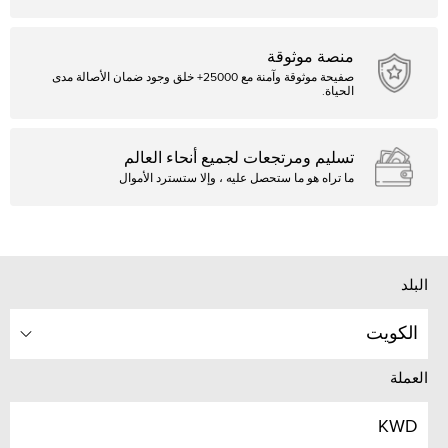
منصة موثوقة
صفيحة موثوقة وآمنة مع 25000+ خلق وجود ضمان الأصالة مدى
الحياة.
تسليم ومرتجعات لجميع أنحاء العالم
ما تراه هو ما ستحصل عليه ، وإلا ستسترد الأموال
البلد
الكويت
العملة
KWD