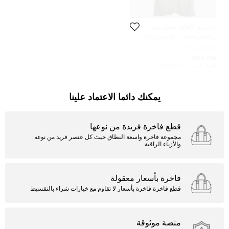
روبيرتو كافالي بيتش وير
رداء بحر شفاف دانتيل أبيض فاتح
روبيرتو كافالي مقاس صغير
المقاس:
S
706 QAR
السعر المبدئي:
1,014 QAR
يمكنك دائما الاعتماد علينا
قطع فاخرة فريدة من نوعها
مجموعة فاخرة واسعة النطاق حيث كل عنصر فريد من نوعه
والأزياء الراقية
فاخرة بأسعار معقولة
قطع فاخرة فاخرة بأسعار لا تقاوم مع خيارات شراء بالتقسيط
منصة موثوقة