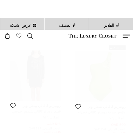
الفلاتر
تصنيف
عرض: شبكة
صالح لغاية
00
day
:
00
ساعة
:
undefined
دقائق
:
00
ثانية
غير مستعمل
روبيرتو كافالي بيتش وير
روبيرتو كافالي بيتش وير
قميص روبرتو كافالي بيتشوير جيرسي
ملابس سباحة روبيرتو كافالي خضراء
بأكمام طويلة وظهر مفتوح أسود
بنقش الحروف قطعة واحدة بكتف
المقاس:
M
المقاس:
S
مقاس وسط (ميديام)
واحد مقاس صغير
516 QAR
599 QAR
السعر المبدئي:
554 QAR
السعر المبدئي:
1,014 QAR
السعر المُخفض