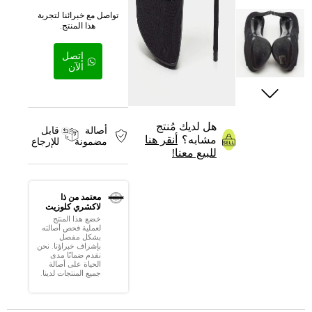
تواصل مع خبرائنا لتجربة
هذا المنتج.
إتصل
الآن
هل لديك مُنتج
أصالة
قابل
مشابه؟
أنقر هنا
مضمونة
للإرجاع
للبيع معنا!
معتمد من ذا
لاكشري كلوزيت
خضع هذا المنتج
لعملية فحص أصالته
بشكل مفصل
بإشراف خبراؤنا. نحن
نقدم ضمانًا مدى
الحياة على أصالة
جميع المنتجات لدينا.