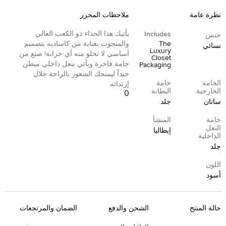
نظرة عامة
ملاحظات المحرر
يأتيك هذا الحذاء ذو الكعب العالي
Includes
جنس
The
والمنحوت بعناية من كاساديه بتصميم
نسائي
Luxury
أساسي لا تخلو منه أي خزانة! صنع من
Closet
خامة فاخرة ويأتي بنعل داخلي مبطن
Packaging
جيداً ليمنحك الشعور بالراحة خلال
الخامة
خامة
إرتدائه.
الخارجية
البطانة
0
ساتان
جلد
خامة
المنشأ
النعل
إيطاليا
الداخلية
جلد
اللون
أسود
حالة المنتج
الشحن والدفع
الضمان والمرتجعات