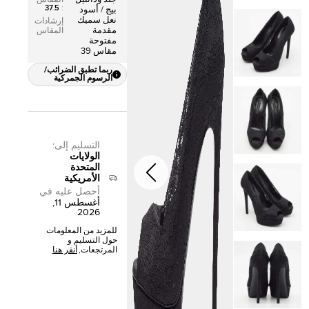
37.5
:
بيج / أسود
نعل سميك
إرشادات
مقدمة
المقاس
مفتوحة
مقاس 39
ربما تطبق الضرائب/
الرسوم الجمركية
التسليم إلى
:
الولايات
المتحدة
الأمريكية
أحصل عليه في
أغسطس 11,
2026
للمزيد من المعلومات
حول التسليم و
المرتجعات,
أنقر هنا