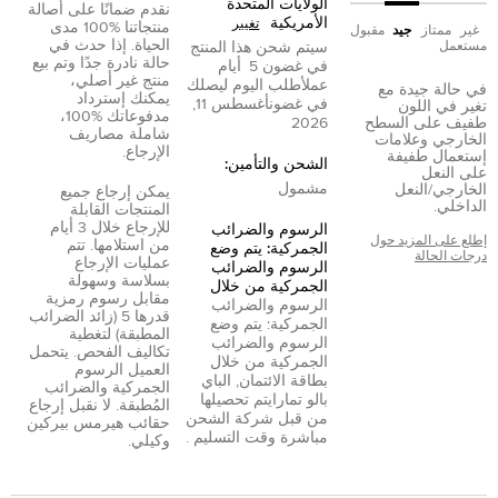
الولايات المتحدة
نقدم ضمانًا على أصالة
الأمريكية
تغيير
منتجاتنا %100 مدى
غير
ممتاز
جيد
مقبول
الحياة. إذا حدث في
مستعمل
سيتم شحن هذا المنتج
حالة نادرة جدًا وتم بيع
في غضون
5
أيام
منتج غير أصلي،
عمل
أطلب اليوم ليصلك
في حالة جيدة مع
يمكنك إسترداد
في غضون
أغسطس 11,
تغير في اللون
مدفوعاتك %100،
طفيف على السطح
2026
شاملة مصاريف
الخارجي وعلامات
الإرجاع.
إستعمال طفيفة
الشحن والتأمين:
على النعل
مشمول
الخارجي/النعل
يمكن إرجاع جميع
الداخلي.
المنتجات القابلة
للإرجاع خلال 3 أيام
الرسوم والضرائب
إطلع على المزيد حول
من استلامها. تتم
الجمركية: يتم وضع
درجات الحالة
عمليات الإرجاع
الرسوم والضرائب
بسلاسة وسهولة
الجمركية من خلال
مقابل رسوم رمزية
الرسوم والضرائب
قدرها 5 (زائد الضرائب
الجمركية: يتم وضع
المطبقة) لتغطية
الرسوم والضرائب
تكاليف الفحص. يتحمل
الجمركية من خلال
العميل الرسوم
بطاقة الائتمان
,
الباي
الجمركية والضرائب
بال
و
تمارا
يتم تحصيلها
المُطبقة. لا نقبل إرجاع
من قبل شركة الشحن
حقائب هيرمس بيركين
مباشرة وقت التسليم .
وكيلي.