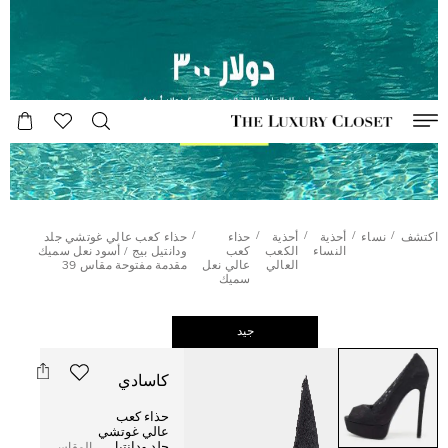
/
/
/
/
/
اكتشف
نساء
أحذية
أحذية
حذاء
حذاء كعب عالي غوتشي جلد
النساء
الكعب
كعب
ودانتيل بيج / أسود نعل سميك
العالي
عالي نعل
مقدمة مفتوحة مقاس 39
سميك
جيد
كاسادي
حذاء كعب
عالي غوتشي
جلد ودانتيل
المقاس