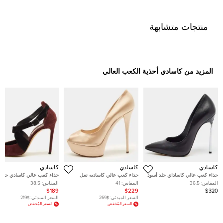
منتجات متشابهة
المزيد من كاسادي أحذية الكعب العالي
كاسادي
كاسادي
كاسادي
حذاء كعب عالي كاساداي جلد أسود
حذاء كعب عالي كاساديه نعل
حذاء كعب عالي كاسادي جلد 
مقاس 36.5
سميك مقدمة مفتوحة ساتان بيج
بسيور متعاكسة مقدمة مفتوح
المقاس:
36.5
المقاس:
41
المقاس:
38.5
مقاس 41
مقاس 37
$189
$229
$320
السعر المبدئي:
$269
السعر المبدئي:
$219
السعر المُخفض
السعر المُخفض