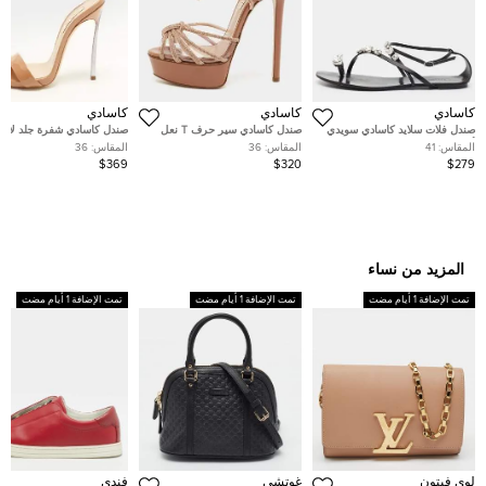
كاسادي
كاسادي
كاسادي
صندل فلات سلايد كاسادي سويدي
صندل كاسادي سير حرف T نعل
صندل كاسادي شفرة جلد لامع 
أزرق كحلي بروش كريستال
سميك جلد ثعبان بيج مقاس 39
بحزام للكاحل مقاس 36
المقاس:
41
المقاس:
36
المقاس:
36
مزخرف مقدمة مفتوحة مقاس 36
$369
$320
$279
المزيد من نساء
تمت الإضافة 1 أيام مضت
تمت الإضافة 1 أيام مضت
تمت الإضافة 1 أيام مضت
لوي فيتون
غوتشي
فندي