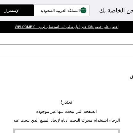
حن الخاصة بك
الإستمرار
أحصل على خصم %10 على أول طلب لك. إستعمل الرمز - WELCOME10
لة
نعتذر!
الصفحة التي تبحث عنها غير موجودة
الرجاء استخدام محرك البحث ادناه لإيجاد المنتج الذي تبحث عنه