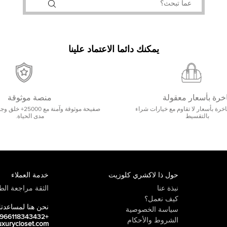
يمكنك دائما الاعتماد علينا
خرة بأسعار معقولة
منصة موثوقة
رة بأسعار لا تقاوم مع خيارات شراء
صفيحة موثوقة وآمنة 
بالتقسيط
مدى الحياة.
حول ذا لاكشري كلوزيت
خدمة العملاء
نبذة عنا
الثقة مراجعة الطي
كيف نعمل؟
نحن هنا لمساعدت
سياسة الخصوصية
+966118343432
الشروط والأحكام
uxurycloset.com