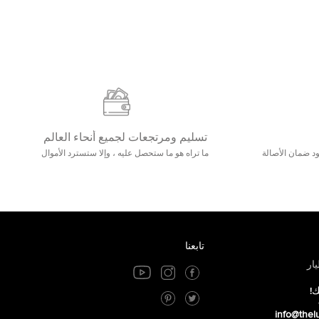
تسليم ومرتجعات لجميع أنحاء العالم
مع 25000+ خلق وجود ضمان الأصالة
ما تراه هو ما ستحصل عليه ، وإلا ستسترد الأموال
تابعنا
ار
ك!
info@thel