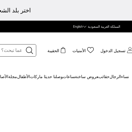
اختر بلد الش
المملكة العربية السعودية
English
تسجيل الدخول
الأمنيات
الحقيبة
نساء
الرجال
حقائب
‍عروض ساخنة
‍ساعات
‍وصلنا حديثا
‍ ماركات
الأطفال
مجلة
الأصا