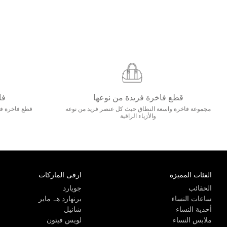
قطع فاخرة فريدة من نوعها
فا
مجموعة فاخرة واسعة النطاق حيث كل عنصر فريد من نوعه
قطع فاخرة فاخ
والأزياء الراقية
الفئات المميزة
ارقى الماركات
الحقائب
جويارد
ساعات النساء
برنهارد هـ. ماير
أحذية النساء
شانيل
ملابس النساء
لويس فيتون