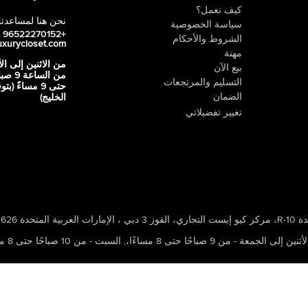
كيف نعمل؟
نحن هنا لمساعدت
سياسة الخصوصية
+96522270152
الشروط والأحكام
uxurycloset.com
مهنة
من الاثنين إلى ال
بيع الآن
من الساعة 9
التسليم والمرتجعات
حتى 9 مساءً (ب
الضمان
الخليج)
تغيير تفضيلاتي
 ، الإمارات العربية المتحدة 502626
ين إلى الجمعة - من 9 صباحًا حتى 8 مساءًا،
,
السبت - من 10 صباحًا حتى 8 مساءًا،