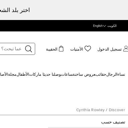
اختر بلد الش
الكويت
English
تسجيل الدخول
الأمنيات
الحقيبة
نساء
الرجال
حقائب
‍عروض ساخنة
‍ساعات
‍وصلنا حديثا
‍ ماركات
الأطفال
مجلة
الأصا
Cynthia Rowley
/
Discover
تصنيف حسب