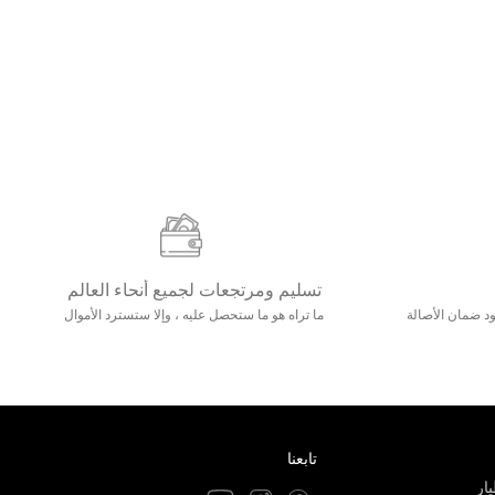
تسليم ومرتجعات لجميع أنحاء العالم
مع 25000+ خلق وجود ضمان الأصالة
ما تراه هو ما ستحصل عليه ، وإلا ستسترد الأموال
تابعنا
ار