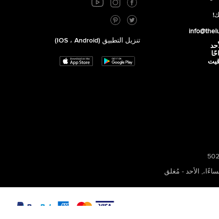
ك!
info@thel
تنزيل التطبيق (iOS ، Android)
أحد
 صباحًا
توقيت
,
الأحد - مُغلق