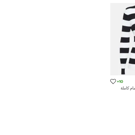
10+
ام كاملة
م)