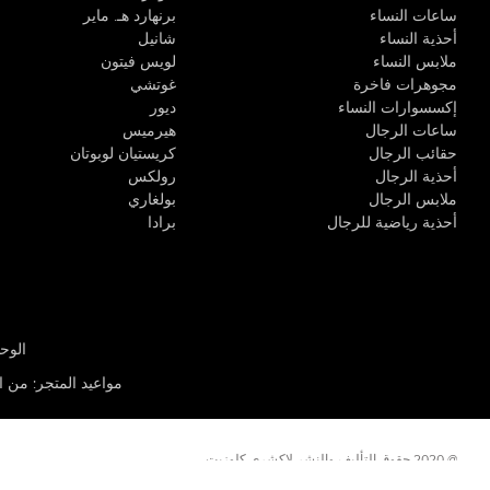
ساعات النساء
برنهارد هـ. ماير
أحذية النساء
شانيل
ملابس النساء
لويس فيتون
مجوهرات فاخرة
غوتشي
إكسسوارات النساء
ديور
ساعات الرجال
هيرميس
حقائب الرجال
كريستيان لوبوتان
أحذية الرجال
رولكس
ملابس الرجال
بولغاري
أحذية رياضية للرجال
برادا
الوحدة R-10، مركز كيو إيست التجاري، القوز 3 دبي
مواعيد المتجر
:
من الأثن
@ 2020 حقوق التأليف والنشر لاكشري كلوزيت