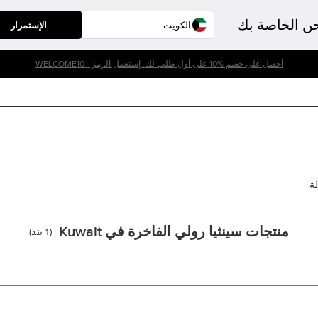
حن الخاصة بك
الإستمرار
أحصل على خصم %10 على أول طلب لك. إستعمل الرمز - WELCOME10
لة
منتجات سينثيا رولي الفاخرة في Kuwait
(
1
بند
)