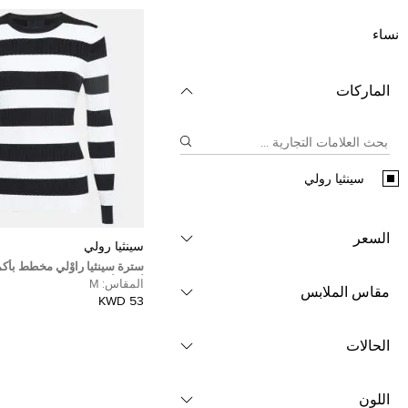
نساء
الماركات
سينثيا رولي
السعر
سينثيا رولي
سترة سينثيا راوْلي مخطط بأكم
أسود/أبيض مقاس وسط (ميديو
المقاس:
M
مقاس الملابس
53 KWD
الحالات
اللون