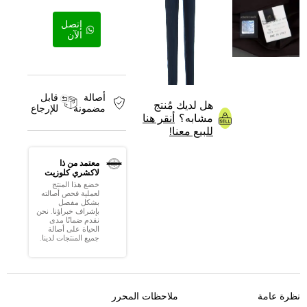
إتصل
الآن
أصالة
قابل
هل لديك مُنتج
مضمونة
للإرجاع
مشابه؟
أنقر هنا
للبيع معنا!
معتمد من ذا
لاكشري كلوزيت
خضع هذا المنتج
لعملية فحص أصالته
بشكل مفصل
بإشراف خبراؤنا. نحن
نقدم ضمانًا مدى
الحياة على أصالة
جميع المنتجات لدينا.
نظرة عامة
ملاحظات المحرر