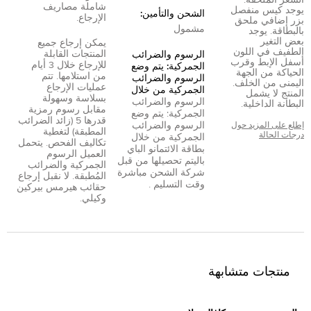
السعر الملحقة.
شاملة مصاريف
يوجد كيس منفصل
الشحن والتأمين:
الإرجاع.
بزر إضافي ملحق
مشمول
بالبطاقة. يوجد
بعض التغير
يمكن إرجاع جميع
الطفيف في اللون
المنتجات القابلة
الرسوم والضرائب
أسفل الإبط وقرب
للإرجاع خلال 3 أيام
الجمركية: يتم وضع
الحياكة من الجهة
من استلامها. تتم
الرسوم والضرائب
اليمنى من الخلف.
عمليات الإرجاع
الجمركية من خلال
المنتج لا يشمل
بسلاسة وسهولة
الرسوم والضرائب
البطانة الداخلية.
مقابل رسوم رمزية
الجمركية: يتم وضع
قدرها 5 (زائد الضرائب
الرسوم والضرائب
إطلع على المزيد حول
المطبقة) لتغطية
درجات الحالة
الجمركية من خلال
تكاليف الفحص. يتحمل
بطاقة الائتمان
و
الباي
العميل الرسوم
بال
يتم تحصيلها من قبل
الجمركية والضرائب
شركة الشحن مباشرة
المُطبقة. لا نقبل إرجاع
وقت التسليم .
حقائب هيرمس بيركين
وكيلي.
منتجات متشابهة