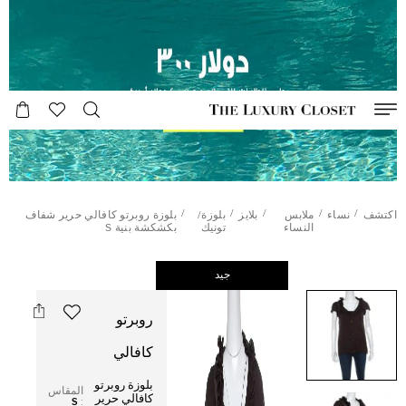
/
/
/
/
/
اكتشف
نساء
ملابس
بلايز
بلوزة/
بلوزة روبرتو كافالي حرير شفاف
النساء
تونيك
بكشكشة بنية S
جيد
روبرتو
كافالي
بلوزة روبرتو
المقاس
كافالي حرير
S
: