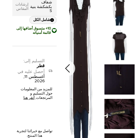
شفاف
إرشادات
بكشكشة بنية
المقاس
S
شامل الكل
10+ متسوق أضافها إلى
قائمة أمنياته
التسليم إلى
:
قطر
أحصل عليه في
أغسطس 11,
2026
للمزيد من المعلومات
حول التسليم و
المرتجعات,
أنقر هنا
تواصل مع خبرائنا لتجربة
هذا المنتج.