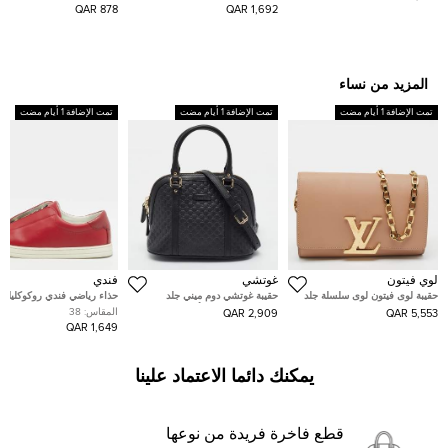
ستانلس ستيل ثنائية اللون ذات
باللونين الأحمر والأبيض مقاس
بالكريستال مقاس وسط ٢٨ ميديم
878 QAR
1,692 QAR
ميناء فضي 30 مم
صغير - سمول
المزيد من نساء
تمت الإضافة 1 أيام مضت
تمت الإضافة 1 أيام مضت
تمت الإضافة 1 أيام مضت
لوي فيتون
غوتشي
فندي
حقيبة لوى فيتون لوى سلسلة جلد
حقيبة غوتشي دوم ميني جلد
حذاء رياضي فندي روكوكليك ب
لامعة بيج MM
مايكروغوتشيشيما أزرق فاتح
العنابي من الجلد مقاس 38
المقاس:
38
2,909 QAR
5,553 QAR
1,649 QAR
يمكنك دائما الاعتماد علينا
قطع فاخرة فريدة من نوعها