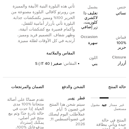
تأتي هذه البلوزة البنية الأنيقة والمميزة
جنس
يشمل
من روبرتو كافالي. البلوزة مصنوعة من
نسائي
تغليف ذا
لاكشري
الحرير 100% ومميز بكشكشات جذابة.
كلوزيت،
البلوزة تأتي بأزرار أمامية للقفل،
زر إضافي
وأكمام قصيرة مع كشكشات أنيقة،
وظهر شفاف. التصميم فريد ومميز،
Occasion
قماش
أرتديه في كل الأوقات لطلة مميزة.
100%
سهرة
حرير
المقاس والملائمة
Closure
اللون
أزرار
المقاس
:
صغير S ( IT 40 )
بني
حالة المنتج
الشحن والدفع
الضمان والمرتجعات
قطر
تغيير
نقدم ضمانًا على أصالة
منتجاتنا %100 مدى
سيتم شحن هذا المنتج
غير
ممتاز
جيد
مقبول
الحياة. إذا حدث في
مستعمل
في غضون
5
أيام
حالة نادرة جدًا وتم بيع
عمل
أطلب اليوم ليصلك
منتج غير أصلي،
في غضون
أغسطس 11,
المنتج في حالة
يمكنك إسترداد
2026
جيدة ويأتي ببطاقة
مدفوعاتك %100،