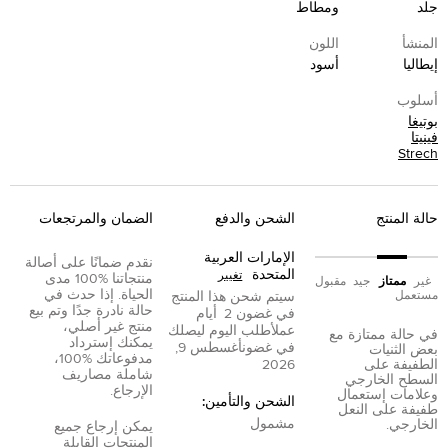
جلد
ومطاط
المنشأ
اللون
إيطاليا
أسود
أسلوب
بوتيغا
فينيتا
Strech
حالة المنتج
الشحن والدفع
الضمان والمرتجعات
الإمارات العربية
نقدم ضمانًا على أصالة
المتحدة
تغيير
منتجاتنا %100 مدى
غير
ممتاز
جيد
مقبول
الحياة. إذا حدث في
مستعمل
سيتم شحن هذا المنتج
حالة نادرة جدًا وتم بيع
في غضون
2
أيام
منتج غير أصلي،
عمل
أطلب اليوم ليصلك
في حالة ممتازة مع
يمكنك إسترداد
في غضون
أغسطس 9,
بعض الثنيات
مدفوعاتك %100،
الطفيفة على
2026
شاملة مصاريف
السطح الخارجي
الإرجاع.
وعلامات إستعمال
الشحن والتأمين:
طفيفة على النعل
مشمول
الخارجي.
يمكن إرجاع جميع
المنتجات القابلة