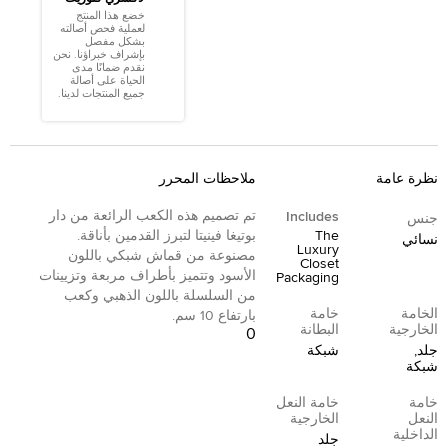
خضع هذا المنتج
لعملية فحص أصالته
بشكل مفصل
بإشراف خبراؤنا. نحن
نقدم ضمانًا مدى
الحياة على أصالة
جميع المنتجات لدينا.
نظرة عامة
ملاحظات المحرر
تم تصميم هذه الكعب الرائعة من دار
Includes
جنس
The
بوتيغا فينيتا لتبرز القدمين بأناقة.
نسائي
Luxury
مصنوعة من قماش شبكي باللون
Closet
الأسود وتتميز بأطراف مربعة وتزيينات
Packaging
من السلسلة باللون الذهبي وكعب
الخامة
خامة
بارتفاع 10 سم.
الخارجية
البطانة
0
جلد,
شبكة
شبكة
خامة
خامة النعل
النعل
الخارجية
الداخلية
جلد