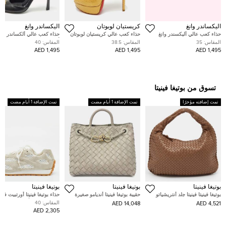
اليكساندر وانغ
كريستيان لوبوتان
اليكساندر وانغ
حذاء كعب عالي أليكسندر وانغ
حذاء كعب عالي كريستيان لوبوتان
حذاء كعب عالي ألكساندر وان
دلفين مرصع بالكريستال ساتان
فيري بريفي جلد ثعبان ذهبي نعل
أسود فيولا دورسيه مقاس 40
المقاس:
35
المقاس:
38.5
المقاس:
40
أسود مقاس 35
سميك مقدمة مفتوحة مقاس 38.5
1,495 AED
1,495 AED
1,495 AED
تسوق من بوتيغا فينيتا
تمت إضافته مؤخرًا
تمت الإضافة 1 أيام مضت
تمت الإضافة 1 أيام مضت
بوتيغا فينيتا
بوتيغا فينيتا
بوتيغا فينيتا
بوتيغا فينيتا فينيتا جلد أنتريشياتو
حقيبة بوتيغا فينيتا أنديامو صغيرة
حذاء بوتيغا فينيتا أورتبيت فل
بني حقيبة هوبو صغيرة
شامواه وشبك أبيض/رمادي بع
المقاس:
40
14,048 AED
4,521 AED
منخفض مقاس 40
2,305 AED