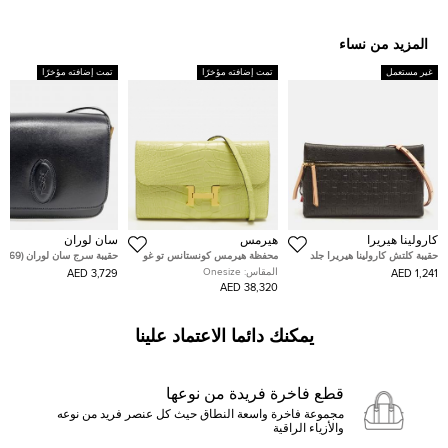
المزيد من نساء
غير مستعمل
تمت إضافته مؤخرًا
تمت إضافته مؤخرًا
كارولينا هيريرا
هيرمس
سان لوران
حقيبة كلتش كارولينا هيريرا جلد
محفظة هيرمس كونستانس تو غو
حقيبة سرج سان لوران (568569)
مونوغرام سوداء إنرو
جلد إبسوم إيتوب
المقاس:
Onesize
3,729 AED
1,241 AED
38,320 AED
يمكنك دائما الاعتماد علينا
قطع فاخرة فريدة من نوعها
مجموعة فاخرة واسعة النطاق حيث كل عنصر فريد من نوعه
والأزياء الراقية