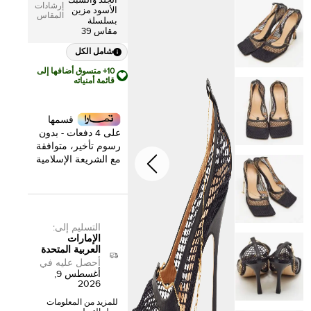
الجلد والشبك
إرشادات
الأسود مزين
المقاس
بسلسلة
مقاس 39
شامل الكل
10+ متسوق أضافها إلى
قائمة أمنياته
قسمها
على 4 دفعات - بدون
رسوم تأخير، متوافقة
مع الشريعة الإسلامية
التسليم إلى
:
الإمارات
العربية المتحدة
أحصل عليه في
أغسطس 9,
2026
للمزيد من المعلومات