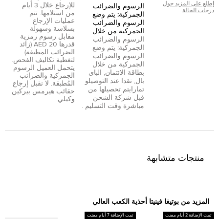
إطلع على المزيد حول
للإرجاع خلال 3 أيام
الرسوم والضرائب
درجات الحالة
من استلامها. تتم
الجمركية: يتم وضع
عمليات الإرجاع
الرسوم والضرائب
بسلاسة وسهولة
الجمركية من خلال
مقابل رسوم رمزية
الرسوم والضرائب
قدرها 20 AED (زائد
الجمركية: يتم وضع
الضرائب المطبقة)
الرسوم والضرائب
لتغطية تكاليف الفحص.
الجمركية من خلال
يتحمل العميل الرسوم
بطاقة الائتمان
,
الباي
الجمركية والضرائب
بال
,
نقدا عند التوصيل
و
المُطبقة. لا نقبل إرجاع
تمارا
يتم تحصيلها من
حقائب هيرمس بيركين
قبل شركة الشحن
وكيلي.
مباشرة وقت التسليم .
منتجات متشابهة
المزيد من بوتيغا فينيتا أحذية الكعب العالي
تمت الإضافة 2 أيام مضت
تمت الإضافة 7 أيام مضت