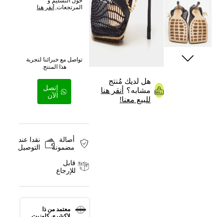
حول التسليم و
المرتجعات,
أنقر هنا
تواصل مع خبرائنا لتجربة
هذا المنتج.
هل لديك مُنتج
إتصل
مشابه؟
أنقر هنا
الآن
للبيع معنا!
أصالة
نقدا عند
مضمونة
التوصيل
قابل
للإرجاع
معتمد من ذا
لاكشري كلوزيت