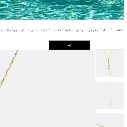
/
/
/
/
اكتشف
نساء
مجوهرات وحُلي نسائية
قلادات
قلادة تيفاني آند كو. حروف الحب 
جيد