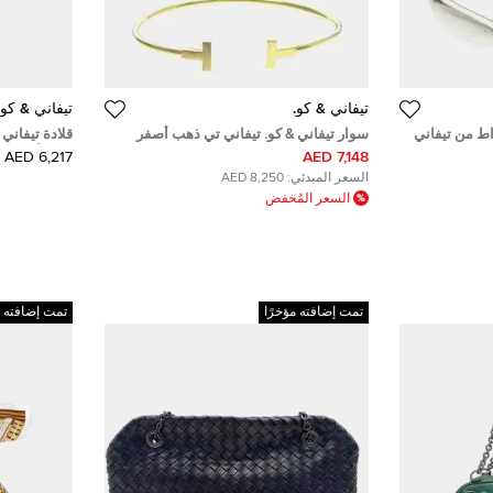
تيفاني & كو.
تيفاني & كو.
د ألماسي 0.28 قيراط من تيفاني
سوار تيفاني & كو. تيفاني تي ذهب أصفر
قلادة تيفاني 
& كو. هارموني بلاتين مقاس 49 الاتحاد
عيار 18
ذهب أبيض عيار 18 و
6,217 AED
7,148 AED
السعر المبدئي:
8,250 AED
السعر المُخفض
تمت إضافته مؤخرًا
تمت إضافته م