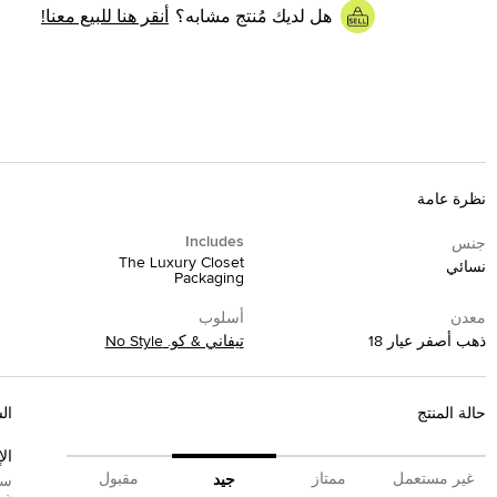
هل لديك مُنتج مشابه؟
أنقر هنا للبيع معنا!
نظرة عامة
Includes
جنس
The Luxury Closet
نسائي
Packaging
معدن
أسلوب
ذهب أصفر عيار 18
تيفاني & كو. No Style
حالة المنتج
ال
ال
غير مستعمل
ممتاز
مقبول
جيد
سي