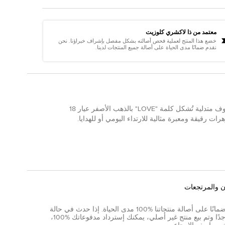
معتمد من ذا لاكشري كلوزيت
خضع هذا المنتج لعملية فحص أصالته بشكل مفصل بإشراف خبراؤنا. نحن
نقدم ضمانًا مدى الحياة على أصالة جميع المنتجات لدينا.
هذه القلادة من تيفاني آند كو المستعملة تأتي بحروف متدلية تُشكل كلمة "LOVE" بالذهب الأصفر عيار 18
 رقيقة ومعبرة مثالية للارتداء اليومي أو للهدايا.
ن والمرتجعات
نقدم ضمانًا على أصالة منتجاتنا %100 مدى الحياة. إذا حدث في حالة
نادرة جدًا وتم بيع منتج غير أصلي، يمكنك إسترداد مدفوعاتك %100،