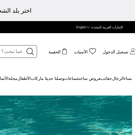
اختر بلد الش
الإمارات العربية المتحدة
English
تسجيل الدخول
الأمنيات
الحقيبة
نساء
الرجال
حقائب
‍عروض ساخنة
‍ساعات
‍وصلنا حديثا
‍ ماركات
الأطفال
مجلة
الأصا