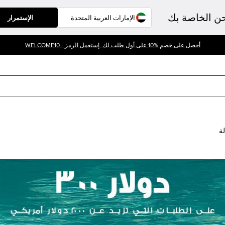
حن الخاصة بك
الإستمرار
أحصل على خصم %10 على أول طلب لك. إستعمل الرمز - WELCOME10
لة