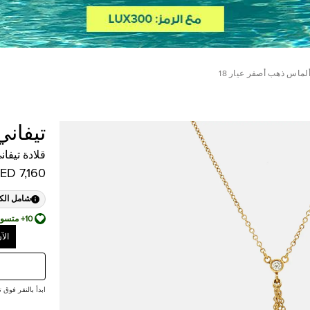
ألماس ذهب أصفر عيار 18
تيفاني
قلادة تيفا
7,160 AED
شامل الك
10+ متسوق أضافها إلى قائمة أمنياته
الآ
ابدأ بالنقر فوق تقديم ع