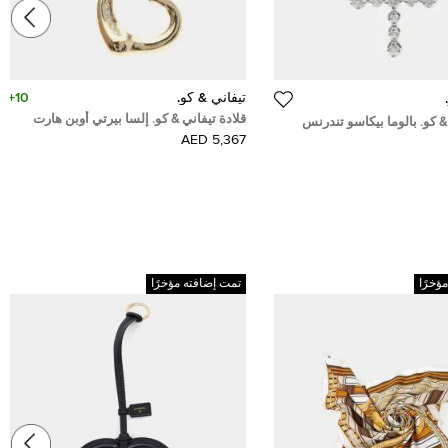
تيفاني & كو.
10+
قلادة تيفاني & كو. إلسا بيرتي أوبن هارت
& كو. بالوما بيكاسو تندرنس
ذهب وردي عيار 18 ماسي
الماس
5,367 AED
ؤخرًا
تمت إضافته مؤخرًا