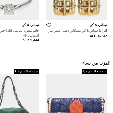
تيفاني & كو.
تيفاني & كو.
أقراط تيفاني & كو. بيسكاين ذهب أصفر عيار
خاتم منفر
18
المقاس:
49
16,612 AED
الأوروبي
3,444 AED
المزيد من نساء
تمت إضافته مؤخرًا
تمت إضافته مؤخرًا