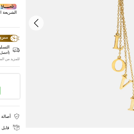
الشريعة ال
التسلي
(
أحصل 
للمزيد من الم
أصالة 
قابل ل