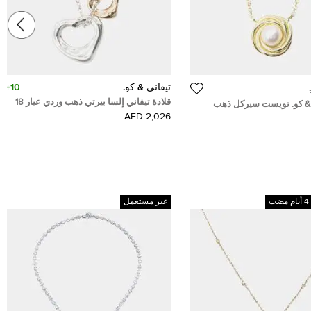
تيفاني & كو.
10+
قلادة تيفاني إلسا بيرتي ذهب وردي عيار 18
ي & كو. تويست سيركل ذهب
فضة استرليني 925 نسائية
2,026 AED
غير مستعمل