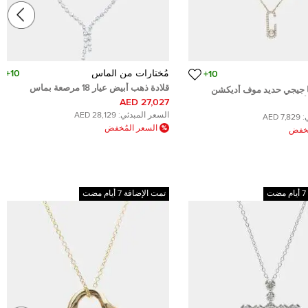
مُختارات من الماس
10+
10+
قلادة ذهب أبيض عيار 18 مرصعة بماس
ا جيجي حديد موف أديكشن
معملية دائرية بوزن 16.5 قيراط
فر عيار 18
27,027 AED
السعر المبدئي:
28,129 AED
:
7,829 AED
السعر المُخفض
ُخفض
تمت الإضافة 7 أيام مضت