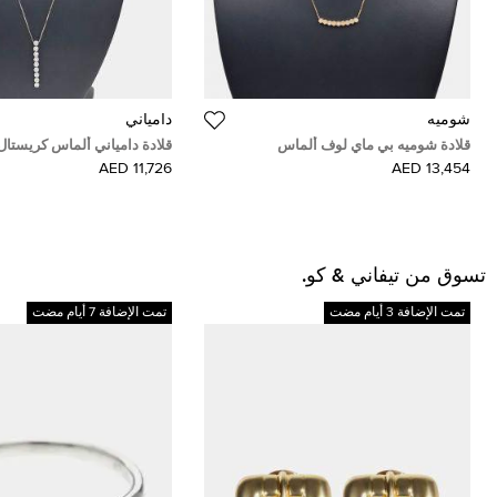
شوميه
دامياني
قلادة شوميه بي ماي لوف ألماس
قلادة دامياني ألماس كريستال
11,726 AED
13,454 AED
تسوق من تيفاني & كو.
تمت الإضافة 3 أيام مضت
تمت الإضافة 7 أيام مضت