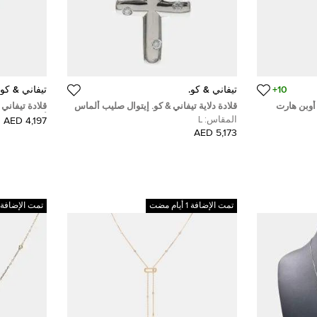
10+
تيفاني & كو.
تيفاني & كو.
 أوبن هارت
قلادة دلاية تيفاني & كو. إيتوال صليب ألماس
قلادة تيفان
0.10 قيراط بلاتينيوم
أصفر عيار 18 للنساء
المقاس:
L
4,197 AED
5,173 AED
تمت الإضافة 1 أيام مضت
تمت الإضافة 4 أيام مضت