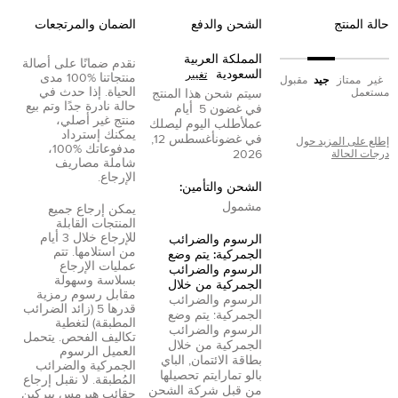
حالة المنتج
الشحن والدفع
الضمان والمرتجعات
المملكة العربية
نقدم ضمانًا على أصالة
السعودية
تغيير
منتجاتنا %100 مدى
غير
ممتاز
جيد
مقبول
الحياة. إذا حدث في
مستعمل
سيتم شحن هذا المنتج
حالة نادرة جدًا وتم بيع
في غضون
5
أيام
منتج غير أصلي،
عمل
أطلب اليوم ليصلك
يمكنك إسترداد
في غضون
أغسطس 12,
إطلع على المزيد حول
مدفوعاتك %100،
2026
درجات الحالة
شاملة مصاريف
الإرجاع.
الشحن والتأمين:
مشمول
يمكن إرجاع جميع
المنتجات القابلة
للإرجاع خلال 3 أيام
الرسوم والضرائب
من استلامها. تتم
الجمركية: يتم وضع
عمليات الإرجاع
الرسوم والضرائب
بسلاسة وسهولة
الجمركية من خلال
مقابل رسوم رمزية
الرسوم والضرائب
قدرها 5 (زائد الضرائب
الجمركية: يتم وضع
المطبقة) لتغطية
الرسوم والضرائب
تكاليف الفحص. يتحمل
الجمركية من خلال
العميل الرسوم
بطاقة الائتمان
,
الباي
الجمركية والضرائب
بال
و
تمارا
يتم تحصيلها
المُطبقة. لا نقبل إرجاع
من قبل شركة الشحن
حقائب هيرمس بيركين