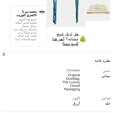
معتمد من ذا
لاكشري كلوزيت
خضع هذا المنتج
لعملية فحص أصالته
بشكل مفصل
بإشراف خبراؤنا. نحن
نقدم ضمانًا مدى
هل لديك مُنتج
الحياة على أصالة
مشابه؟
أنقر هنا
جميع المنتجات لدينا.
للبيع معنا!
0
نظرة عامة
Includes
جنس
Original
نسائي
Dustbag,
The Luxury
Closet
Packaging
قماش
اللون
جلد
أزرق