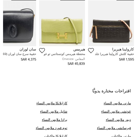
كارولينا هيريرا
هيرمس
سان لوران
حقيبة كلتش كارولينا هيريرا جلد
محفظة هيرمس كونستانس تو غو
حقيبة سرج سان لوران (568569)
مونوغرام سوداء إنرو
جلد إبسوم إيتوب
المقاس:
Onesize
4,375 SAR
1,595 SAR
45,839 SAR
اقتراحات مختارة يدويًّا
مارني ملابس النساء
كازابلانكا ملابس النساء
غوتشي ملابس النساء
شانيل ملابس النساء
ديور ملابس النساء
برادا ملابس النساء
فيرساتشي ملابس النساء
توم فورد ملابس النساء
مارني جاكيتات
كازابلانكا جاكيتات