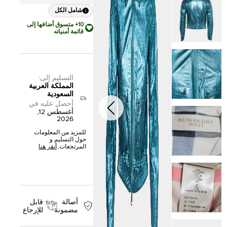
شامل الكل
10+ متسوق أضافها إلى
قائمة أمنياته
التسليم إلى
:
المملكة العربية
السعودية
أحصل عليه في
أغسطس 12,
2026
للمزيد من المعلومات
حول التسليم و
المرتجعات,
أنقر هنا
أصالة
قابل
مضمونة
للإرجاع