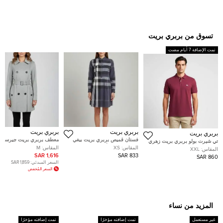
تسوق من بربري بريت
تمت الإضافة 7 أيام مضت
بربري بريت
بربري بريت
بربري بريت
فستان قميص بربري بريت بيغي
معطف بربري بريت جيرسي
تي شيرت بولو بربري بريت زهري
قطن كاروهات أزرق مقاس
رمادي مزدوج الصدر مقاس
قطن بيكيه تطريز شعار مقاس
المقاس:
XS
المقاس:
M
المقاس:
XXL
متوسط - ميديوم
متوسط
ضخم جدًا - إكسترا إكسترا لارج
1,616 SAR
833 SAR
860 SAR
السعر المبدئي:
1,859 SAR
السعر المُخفض
المزيد من نساء
غير مستعمل
تمت إضافته مؤخرًا
تمت إضافته مؤخرًا