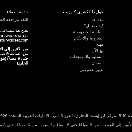
حول ذا لاكشري كلوزيت
خدمة العملاء
نبذة عنا
الثقة مراجعة الطي
كيف نعمل؟
نحن هنا لمساعدت
سياسة الخصوصية
+966118343432
الشروط والأحكام
uxurycloset.com
مهنة
من الاثنين إلى ال
بيع الآن
من الساعة 9
التسليم والمرتجعات
حتى 9 مساءً (ب
الضمان
الخليج)
تغيير تفضيلاتي
 ، الإمارات العربية المتحدة 502626
ين إلى الجمعة - من 9 صباحًا حتى 8 مساءًا،
,
السبت - من 10 صباحًا حتى 8 مساءًا،