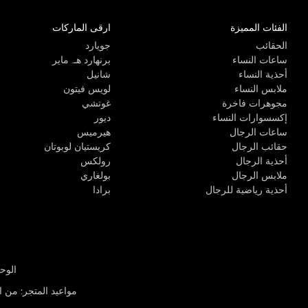
الفئات المميزة
ارقى الماركات
الحقائب
جويارد
ساعات النساء
برنهارد هـ. ماير
أحذية النساء
شانيل
ملابس النساء
لويس فيتون
مجوهرات فاخرة
غوتشي
إكسسوارات النساء
ديور
ساعات الرجال
هيرميس
حقائب الرجال
كريستيان لوبوتان
أحذية الرجال
رولكس
ملابس الرجال
بولغاري
أحذية رياضية للرجال
برادا
الوحدة R-10، مركز كيو إيست التجاري، القوز 3 دبي
مواعيد المتجر
:
من الأثن