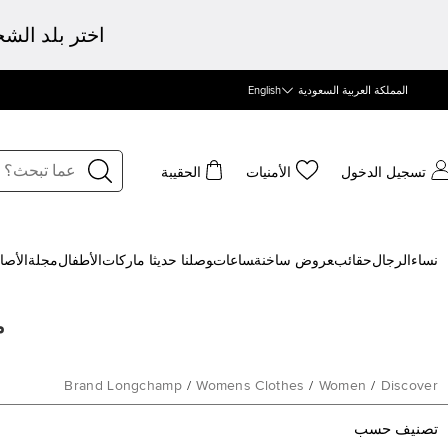
اختر بلد الش
المملكة العربية السعودية
English
تسجيل الدخول
الأمنيات
الحقيبة
نساء
الرجال
حقائب
‍عروض ساخنة
‍ساعات
‍وصلنا حديثا
‍ ماركات
الأطفال
مجلة
الأصا
م
Brand Longchamp
/
Womens Clothes
/
Women
/
Discover
تصنيف حسب