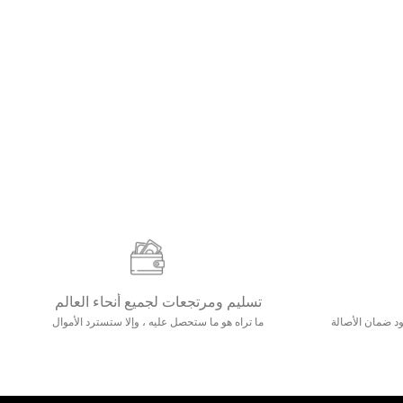
تسليم ومرتجعات لجميع أنحاء العالم
مع 25000+ خلق وجود ضمان الأصالة
ما تراه هو ما ستحصل عليه ، وإلا ستسترد الأموال