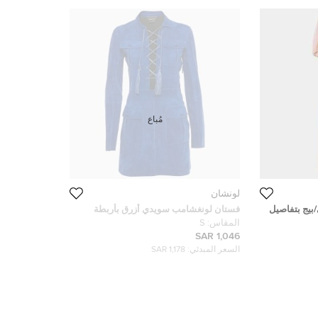
مُباع
لونشان
يج بتفاصيل
فستان لونغشامب سويدي أزرق بأربطة
 (ميديم)
صغير (سمول)
المقاس:
S
1,046 SAR
السعر المبدئي:
1,178 SAR