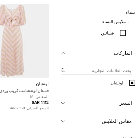
نساء
ملابس النساء
فساتين
الماركات
لونشان
لونشان
فستان لونغشامب كريب وردي/ب
عقدة وقصة ميدي مقاس متوسط
المقاس:
M
1,112 SAR
السعر
السعر المبدئي:
2,158 SAR
مقاس الملابس