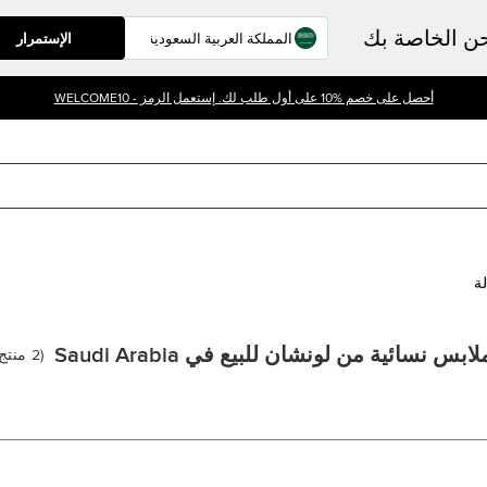
حن الخاصة بك
الإستمرار
أحصل على خصم %10 على أول طلب لك. إستعمل الرمز - WELCOME10
لة
لابس نسائية من لونشان للبيع في Saudi Arabia
(
2
منتج