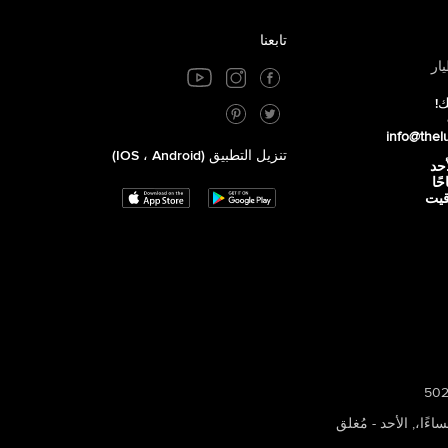
تابعنا
ار
ك!
info@thel
تنزيل التطبيق (iOS ، Android)
أحد
 صباحًا
توقيت
,
الأحد - مُغلق