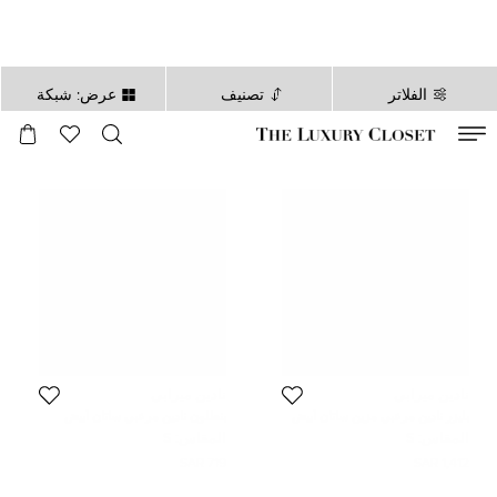
الفلاتر
تصنيف
عرض: شبكة
صالح لغاية
00
day
:
00
ساعة
:
undefined
دقائق
:
00
ثانية
نادين ميرابي
نادين ميرابي
بليزر نادين مرعبي مزين ساتان أبيض
بنطلون نادين مرعبي ساتان أبيض
بمقاس منتظم حجم صغير/متوسط
عالي الخصر مقاس صغير/متوسط
المقاس:
S
المقاس:
S
(سمول/مديوم)
719 SAR
1,412 SAR