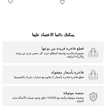
نادين ميرابي
نادين ميرابي
فستان نادين مرعبي أبيض دانتيل مزين
جمبسوت نادين مرعبي تول وردي
قصير صغير
مطرّز بالترتر والخرز مقاس صغير -
المقاس:
S
المقاس:
S
سمول
1,412 SAR
519 SAR
السعر المبدئي:
2,594 SAR
يمكنك دائما الاعتماد علينا
قطع فاخرة فريدة من نوعها
مجموعة فاخرة واسعة النطاق حيث كل عنصر فريد من نوعه
والأزياء الراقية
فاخرة بأسعار معقولة
قطع فاخرة فاخرة بأسعار لا تقاوم مع خيارات شراء بالتقسيط
منصة موثوقة
صفيحة موثوقة وآمنة مع 25000+ خلق وجود ضمان الأصالة مدى
الحياة.