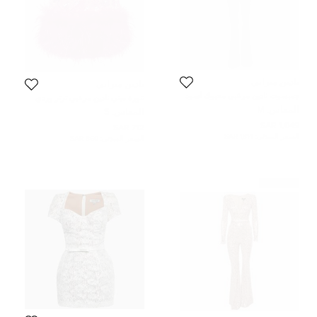
نادين ميرابي
نادين ميرابي
جمبسوت نادين مرعبي محبوك أسود
تنورة ميني نادين مرعبي ترتر وردي
بنقشة مزين بالترتر والمخمل بتفاصيل
بتفاصيل ريش مقاس صغير (سمول)
المقاس:
M
المقاس:
S
من الريش مقاس وسط - ميديم
1,049 SAR
712 SAR
السعر المبدئي:
1,814 SAR
السعر المبدئي:
860 SAR
غير مستعمل