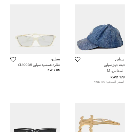
سيلين
سيلين
قبعة جينز سيلين
نظارة شمسية سيلين CL40028I
مستطيلة عاجي/رمادي معكوسة
85 KWD
المقاس:
M
178 KWD
السعر المبدئي:
193 KWD