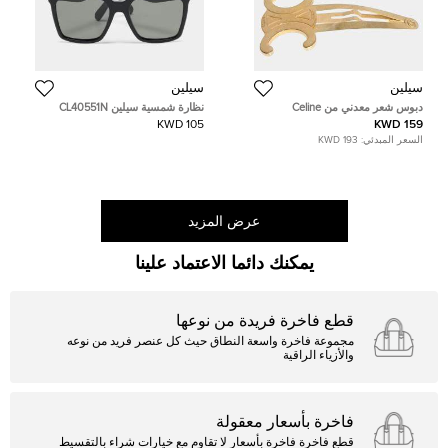
سيلين
سيلين
دبوس شعر معدني من Celine
نظارة شمسية سيلين CL40551N
Triumph
مربعة سوداء مستقطبة 3 نقاط
105 KWD
159 KWD
السعر المبدئي:
193 KWD
عرض المزيد
يمكنك دائما الاعتماد علينا
قطع فاخرة فريدة من نوعها
مجموعة فاخرة واسعة النطاق حيث كل عنصر فريد من نوعه
والأزياء الراقية
فاخرة بأسعار معقولة
قطع فاخرة فاخرة بأسعار لا تقاوم مع خيارات شراء بالتقسيط