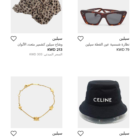
سيلين
سيلين
نظارة شمسية عين القطة سيلين
وشاح سيلين كشمير متعدد الألوان
CL40187I هافانا داكنة 3 نقاط
213 KWD
79 KWD
السعر المبدئي:
303 KWD
سيلين
سيلين