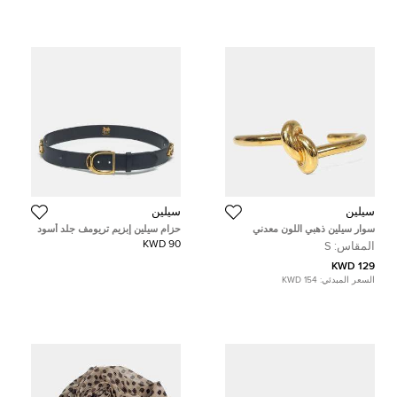
سيلين
سيلين
سوار سيلين ذهبي اللون معدني
حزام سيلين إبزيم تريومف جلد أسود
مقاس 90 سم
90 KWD
المقاس:
S
129 KWD
السعر المبدئي:
154 KWD