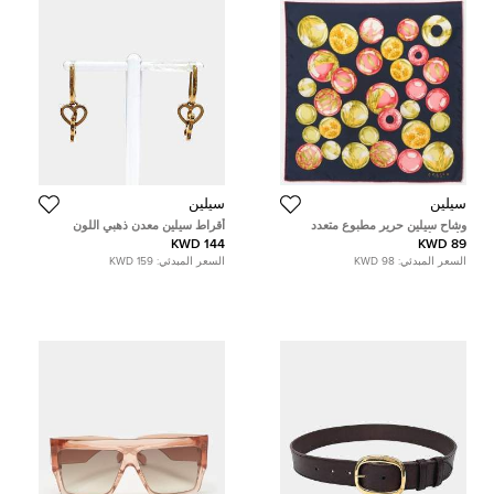
سيلين
سيلين
وشاح سيلين حرير مطبوع متعدد
أقراط سيلين معدن ذهبي اللون
الألوان أزرق كحلي
144 KWD
89 KWD
السعر المبدئي:
98 KWD
السعر المبدئي:
159 KWD