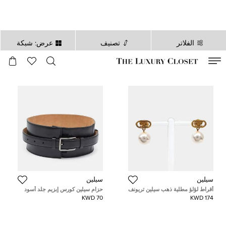
الفلاتر
تصنيف
عرض: شبكة
صالح لغاية
00
day
:
00
ساعة
:
undefined
دقائق
:
00
ثانية
سيلين
سيلين
أقراط لؤلؤ مطلية ذهب سيلين تريونف
حزام سيلين كورس إبزيم جلد أسود
عريض صغير
70 KWD
174 KWD