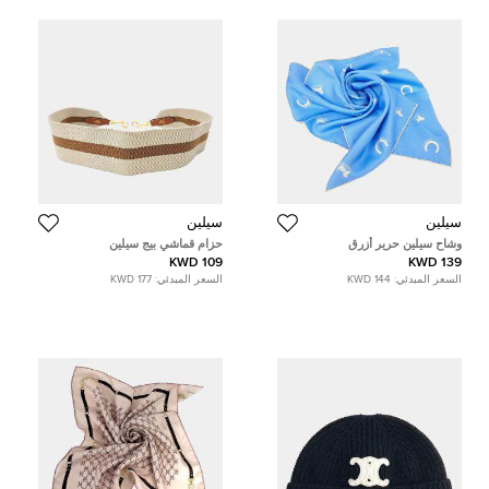
سيلين
سيلين
وشاح سيلين حرير أزرق
حزام قماشي بيج سيلين
109 KWD
139 KWD
السعر المبدئي:
144 KWD
السعر المبدئي:
177 KWD