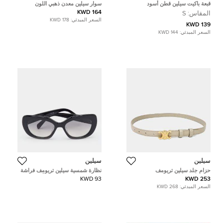
قبعة باكيت سيلين قطن أسود
سوار سيلين معدن ذهبي اللون
164 KWD
المقاس:
S
السعر المبدئي:
178 KWD
139 KWD
السعر المبدئي:
144 KWD
سيلين
سيلين
حزام جلد سيلين تريومف
نظارة شمسية سيلين تريومف فراشة
CL40226U متدرج رمادي/أسود
93 KWD
253 KWD
السعر المبدئي:
268 KWD