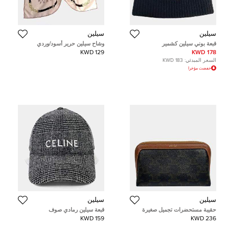
سيلين
سيلين
قبعة بوني سيلين كشمير
وشاح سيلين حرير أسود/وردي
129 KWD
178 KWD
السعر المبدئي:
183 KWD
خفضت مؤخرا
سيلين
سيلين
حقيبة مستحضرات تجميل صغيرة
قبعة سيلين رمادي صوف
سيلين تريمف كنفاس وجلد العجل
159 KWD
236 KWD