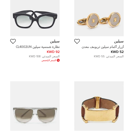
سيلين
سيلين
أزرار أكمام سيلين تريومف معدن
نظارة شمسية سيلين CL4002UN
ذهبي اللون
فراشة 3 نقاط متدرجة سوداء
92 KWD
52 KWD
السعر المبدئي:
55 KWD
السعر المبدئي:
108 KWD
السعر المُخفض