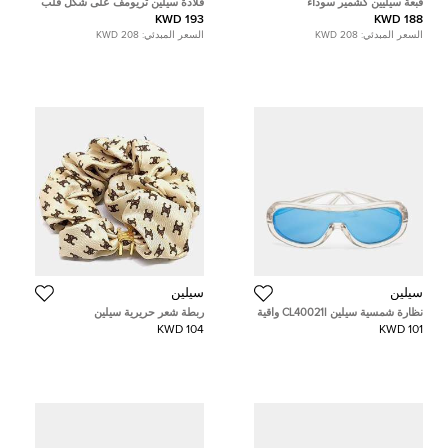
قبعة سيليين كشمير سوداء
قلادة سيلين تريومف على شكل قلب
193 KWD
188 KWD
السعر المبدئي:
208 KWD
السعر المبدئي:
208 KWD
سيلين
سيلين
نظارة شمسية سيلين CL40021I واقية
ربطة شعر حريرية سيلين
بمرايا زرقاء ورمادية
104 KWD
101 KWD