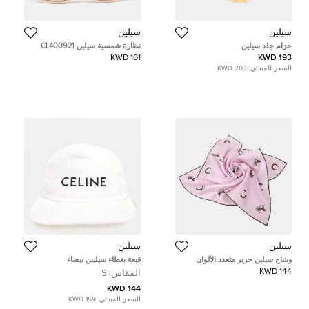
سيلين
سيلين
حزام جلد سيلين
نظارة شمسية سيلين CL400921
مربعة بني/رمادي متدرجة
101 KWD
193 KWD
السعر المبدئي:
203 KWD
سيلين
سيلين
وشاح سيلين حرير متعدد الألوان
قبعة بغطاء سيليين بيضاء
144 KWD
المقاس:
S
144 KWD
السعر المبدئي:
159 KWD