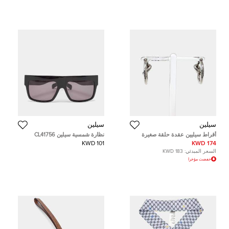
سيلين
سيلين
أقراط سيليين عقدة حلقة صغيرة
نظارة شمسية سيلين CL41756
مستطيلة بلاك/جري ZZ توب
101 KWD
174 KWD
السعر المبدئي:
183 KWD
خفضت مؤخرا