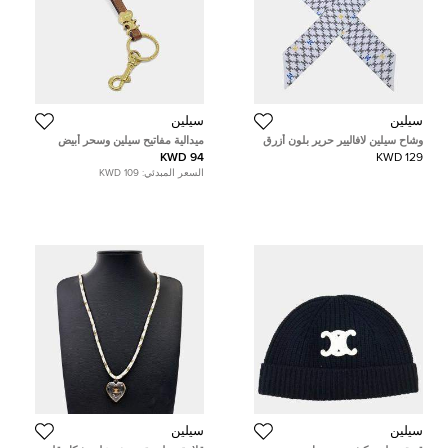
سيلين
سيلين
وشاح سيلين لافاليير حرير بلون أزرق
ميدالية مفاتيح سيلين وسحر أبيض
سماوي تويل
94 KWD
129 KWD
السعر المبدئي:
109 KWD
سيلين
سيلين