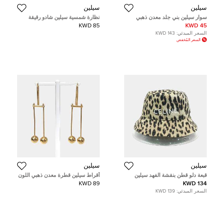
سيلين
سيلين
سوار سيلين بني جلد معدن ذهبي
نظارة شمسية سيلين شادو رقيقة
اللون
متدرجة رمادية CL41435/S كبيرة
85 KWD
45 KWD
السعر المبدئي:
143 KWD
السعر المُخفض
سيلين
سيلين
قبعة دلو قطن بنقشة الفهد سيلين
أقراط سيلين قطرة معدن ذهبي اللون
89 KWD
134 KWD
السعر المبدئي:
139 KWD