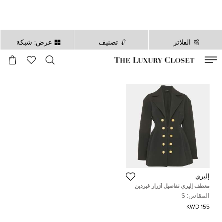
الفلاتر
تصنيف
عرض: شبكة
صالح لغاية
00
day
:
00
ساعة
:
undefined
دقائق
:
00
ثانية
إليري
معطف إليري تفاصيل أزرار غبردين
أسود مقاس صغير (سمول)
المقاس:
S
155 KWD