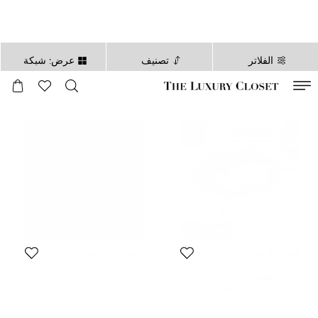
الفلاتر
تصنيف
عرض: شبكة
صالح لغاية
00
day
:
00
ساعة
:
undefined
دقائق
:
00
ثانية
ألفيري & سانت جون
ألفيري & سانت جون
أسورة ألفيري & سانت جون ألماسات
8,349 QAR
وذهب أبيض
11,409 QAR
السعر المبدئي:
12,705 QAR