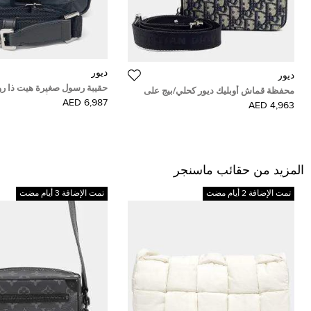
ديور
ديور
حقيبة رسول صغيرة هيت ذا رو
محفظة قماش أوبليك ديور كحلي/بيج على
في سي متعدد الألوان
6,987 AED
2OBBC119YSE
4,963 AED
المزيد من حقائب ماسنجر
تمت الإضافة 2 أيام مضت
تمت الإضافة 3 أيام مضت