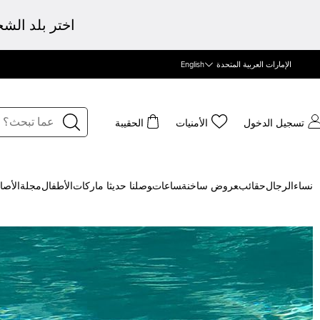
اختر بلد الش
الإمارات العربية المتحدة
English
تسجيل الدخول
الأمنيات
الحقيبة
نساء
الرجال
حقائب
‍عروض ساخنة
‍ساعات
‍وصلنا حديثا
‍ ماركات
الأطفال
مجلة
الأصا