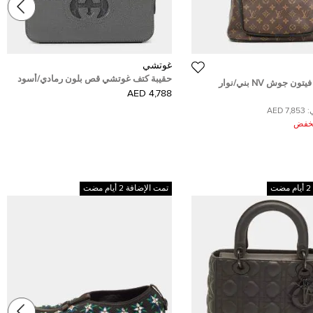
غوتشي
حقيبة كتف غوتشي قص بلون رمادي/أسود
حقيبة لويس فيتون جوش NV بني/نوار
جلد جي جي سوبريم
4,788 AED
:
7,853 AED
ُخفض
تمت الإضافة 2 أيام مضت