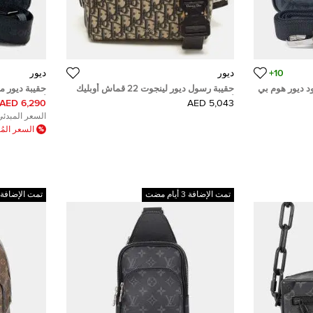
10+
ديور
ديور
د ديور هوم بي
حقيبة رسول ديور لينجوت 22 قماش أوبليك
حقيبة ديور 
أزرق داكن وجلد
أوبليك
6,290 AED
5,043 AED
السعر المبدئي
السعر الم
تمت الإضافة 3 أيام مضت
تمت الإضافة 3 أيام مضت