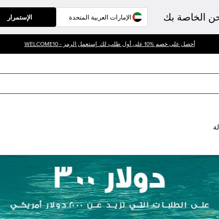
حن الخاصة بك
الإستمرار
أحصل على خصم %10 على أول طلب لك. إستعمل الرمز - WELCOME10
لة