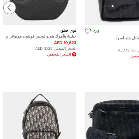
لوي فيتون
50+
حقيبة هاموك هوبو لويس فويتون مونوغرام
ادل جلد أسود
شادو أسود
10,623 AED
السعر المبدئي:
11,725 AED
:
13,176 AED
السعر المُخفض
ُخفض