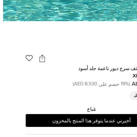
تف سرج ديور ناعمة جلد أسود
X
)
8,530 AED
19
%
(
خصم على
ل
مًباع
أخبرني عندما يتوفر هذا المنتج بالمخزون