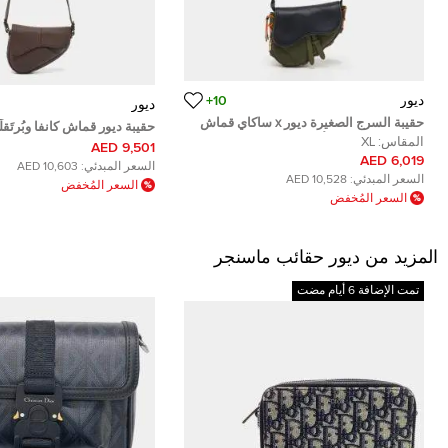
ديور
10+
ديور
حقيبة السرج الصغيرة ديور x ساكاي قماش
حقيبة ديور قماش كانفا وبُرتَقل
تقني وجلد متعدد الألوان
المقاس:
XL
كحلي بشكل سرج A5
9,501 AED
6,019 AED
السعر المبدئي:
10,603 AED
السعر المبدئي:
10,528 AED
السعر المُخفض
السعر المُخفض
المزيد من ديور حقائب ماسنجر
تمت الإضافة 6 أيام مضت