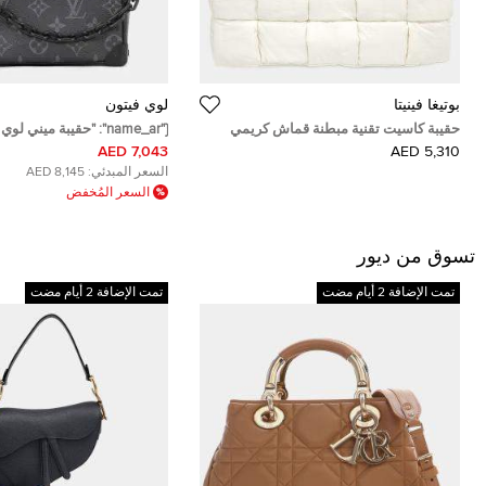
بوتيغا فينيتا
لوي فيتون
حقيبة كاسيت تقنية مبطنة قماش كريمي
{"name_ar": "حقيبة مين
بوتيغا فينيتا
ترانك مونوجرام إيكلبس نوار"}
7,043 AED
5,310 AED
السعر المبدئي:
8,145 AED
السعر المُخفض
تسوق من ديور
تمت الإضافة 2 أيام مضت
تمت الإضافة 2 أيام مضت