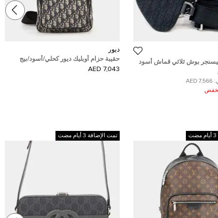
ديور
حقيبة حزام أوبليك ديور كحلي/أسود/بيج
ميسنجر بوش ثلاثي قماش أسود
قماش وجلد
7,043 AED
:
7,566 AED
ُخفض
تمت الإضافة 3 أيام مضت