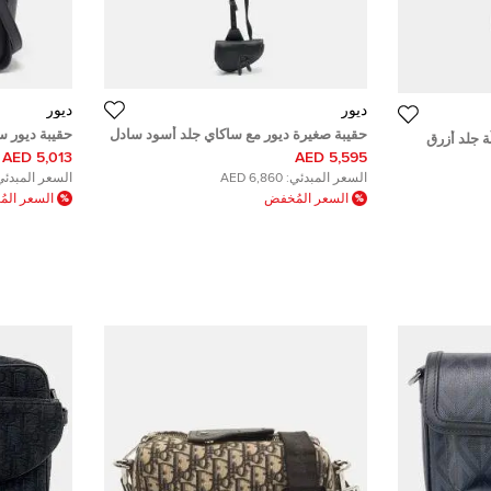
ديور
ديور
حقيبة صغيرة ديور مع ساكاي جلد أسود سادل
حقيبة ديور س
َة جلد أزرق
5,013 AED
5,595 AED
السعر المبدئي:
6,860 AED
السعر المبدئي
السعر المُخفض
السعر الم