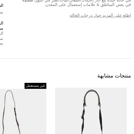
في حالة جيدة مع أثار إحتكاك/غمقان/ثنيات/تغير في اللون طفيفة
في بعض المناطق & علامات إستعمال على المعدن.
ال
مش
إطلع على المزيد حول درجات الحالة
ال
من
ال
من
تح
منتجات مشابهة
غير مستعمل