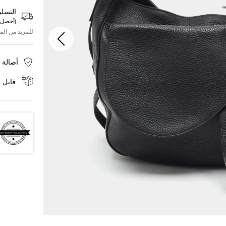
التسلي
(
أحصل 
للمزيد من الم
أصالة 
قابل ل