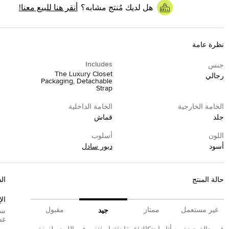
هل لديك مُنتج مشابه؟
أنقر هنا للبيع معنا!
نظرة عامة
Includes
جنس
The Luxury Closet
رجالي
Packaging, Detachable
Strap
الخامة الخارجية
الخامة الداخلية
جلد
قماش
اللون
أسلوب
أسود
ديور سادل
حالة المنتج
ال
ال
غير مستعمل
ممتاز
مقبول
جيد
سي
غض