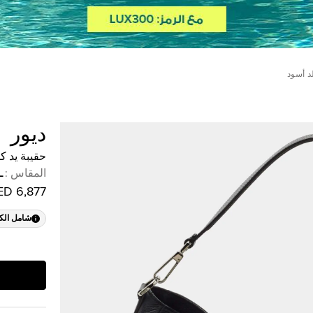
د أسود
ديور
حقيبة يد ك
المقاس
:
L
6,877 AED
شامل الك