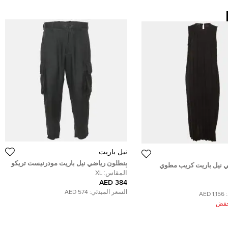
نيل باريت
بنطلون رياضي نيل باريت مودرنيست تريكو
 نيل باريت كريب مطوي
أسود مقاس صغير - سمول
المقاس:
XL
ر - لارج
384 AED
السعر المبدئي:
574 AED
1,156 AED
ُخفض