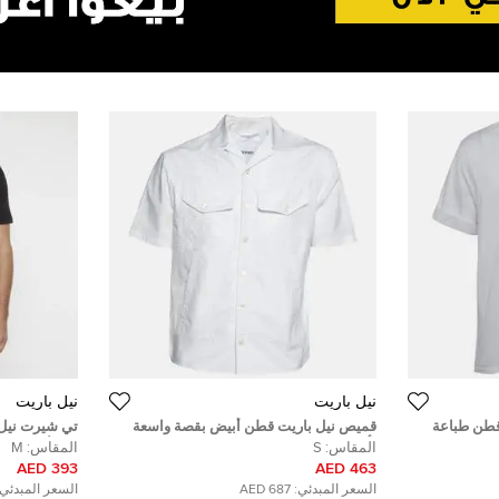
نيل باريت
نيل باريت
قطن طباعة
قميص نيل باريت قطن أبيض بقصة واسعة
تي شيرت نيل
بأكمام قصيرة مقاس صغير
برق أسود ياق
المقاس:
S
المقاس:
M
393 AED
463 AED
السعر المبدئي:
687 AED
السعر المبدئي: