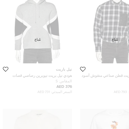
مُباع
مُباع
نيل باريت
ريت قطن صناعي منقوش أسود
هودي نيل بريت نيوبرين رصاصي قصات
 مقاس متوسط - ميديوم
مقاس صغير - سمول
المقاس:
S
376 AED
793 AED
السعر المبدئي:
731 AED