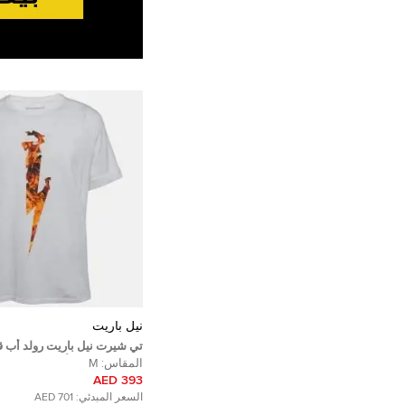
نيل باريت
تي شيرت نيل باريت رولد أب 
فليم ثاندربولف أبيض M
المقاس:
M
393 AED
السعر المبدئي:
701 AED