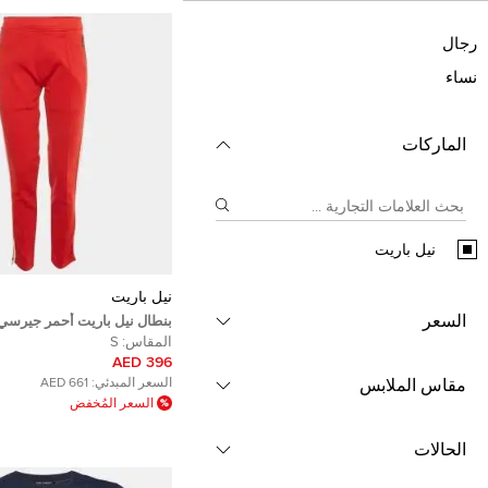
رجال
نساء
الماركات
نيل باريت
نيل باريت
السعر
بنطال نيل باريت أحمر جيرسي 
مناسب للركض مقاس صغير
المقاس:
S
396 AED
مقاس الملابس
السعر المبدئي:
661 AED
السعر المُخفض
الحالات