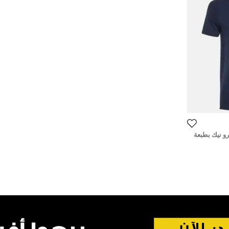
و نيك بطبعة
س صغير