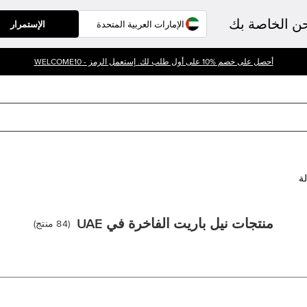
حن الخاصة بك
الإستمرار
أحصل على خصم %10 على أول طلب لك. إستعمل الرمز - WELCOME10
لة
منتجات نيل باريت الفاخرة في UAE
(
84
منتج
)