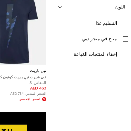
اللون
التسليم غدًا
متاح في متجر دبي
إخفاء المنتجات المُباعة
نيل باريت
تـي شيرت نيل باريت كوتون كر
لايتنينغ بولت أزرق بحري مقا
المقاس:
S
(سمول)
463 AED
السعر المبدئي:
784 AED
السعر المُخفض