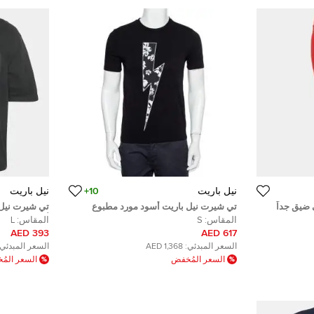
نيل باريت
10+
نيل باريت
ضيق جداً
تي شيرت نيل باريت أسود مورد مطبوع
تي شيرت نيل
برقبة مستديرة مقاس صغير - سمول
أبيض مزيج ق
المقاس:
S
المقاس:
L
393 AED
617 AED
السعر المبدئي:
1,368 AED
السعر المبدئي:
السعر المُخفض
السعر الم