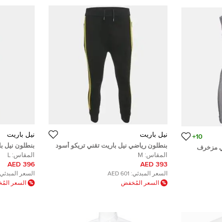
نيل باريت
نيل باريت
10+
بنطلون رياضي نيل باريت تقني تريكو أسود
بنطلون نيل ب
ي مزخرف
ضيق منخفض الخصر مقاس متوسط - ميديم
سكيني مقاس ك
المقاس:
M
المقاس:
L
 سمول
396 AED
393 AED
السعر المبدئي:
601 AED
السعر المبدئي:
السعر المُخفض
السعر الم