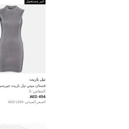
غير مستعمل
نيل باريت
فستان ميني نيل باريت جيرس
بخطوط رمادية مقاس صغير -
المقاس:
S
454 AED
السعر المبدئي:
1,269 AED