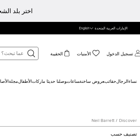
اختر بلد الش
الإمارات العربية المتحدة
English
تسجيل الدخول
الأمنيات
الحقيبة
نساء
الرجال
حقائب
‍عروض ساخنة
‍ساعات
‍وصلنا حديثا
‍ ماركات
الأطفال
مجلة
الأصا
Neil Barrett
/
Discover
تصنيف حسب