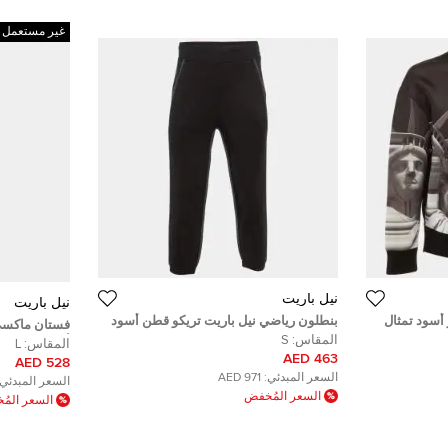
غير مستعمل
نيل باريت
نيل باريت
أسود تمثال
بنطلون رياضي نيل باريت تريكو قطن أسود
فستان ماكسي
ميديوم
مقاس صغير - سمول
المقاس:
S
أسود مقاس كبي
المقاس:
L
463 AED
528 AED
السعر المبدئي:
971 AED
السعر المبدئي:
السعر المُخفض
السعر الم