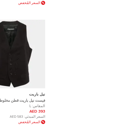
السعر المُخفض
نيل باريت
فيست نيل باريت قطن مخلوط
أزرار مقاس كبير - لارج
المقاس:
L
393 AED
السعر المبدئي:
583 AED
السعر المُخفض