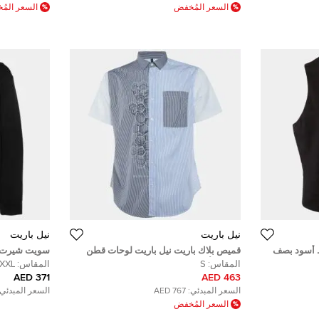
السعر المُخفض
السعر الم
نيل باريت
نيل باريت
 أسود بصف
قميص بلاك باريت نيل باريت لوحات قطن
سويت شيرت ني
مخطط أبيض كم قصير مقاس صغير
بطبعة صاعقة ثل
المقاس:
S
المقاس:
XXL
إكس إكس لار
371 AED
463 AED
السعر المبدئي:
767 AED
السعر المبدئي:
السعر المُخفض