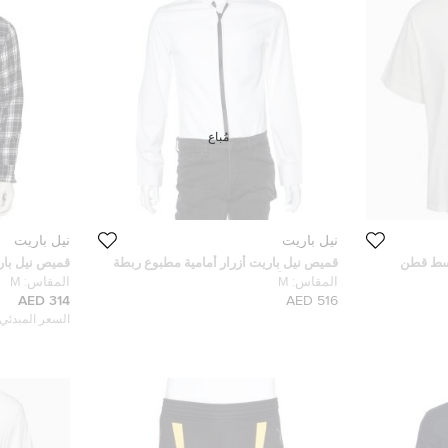
مُباع
نيل باريت
نيل باريت
سط قطن
قميص نيل باريت أزرار أمامية مطبوع ربطة
قميص نيل با
عنق قطن أبيض مقاس متوسط
بقصة فضفاضة
المقاس:
M
المقاس:
M
314 AED
516 AED
السعر المبدئي: