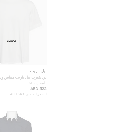
محجوز
نيل باريت
تي شيرت نيل باريت مقاس و
أبيض مزيج قطن محبوك
المقاس:
M
522 AED
السعر المبدئي:
548 AED