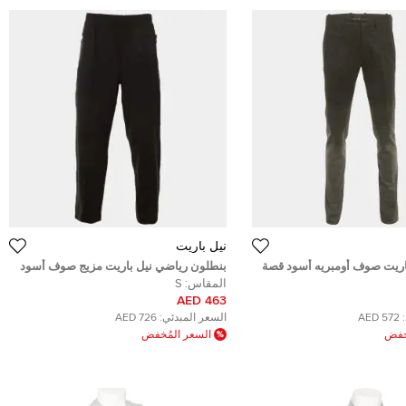
نيل باريت
اريت صوف أومبريه أسود قصة
بنطلون رياضي نيل باريت مزيج صوف أسود
بير - لارج
واسع الخصر منخفض جدًا مقاس صغير -
المقاس:
S
سمول
463 AED
572 AED
السعر المبدئي:
726 AED
ُخفض
السعر المُخفض