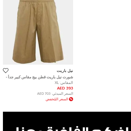
نيل باريت
شورت نيل باريت قطن بيج مقاس كبير جداً -
إكسترا لارج
المقاس:
XL
393 AED
السعر المبدئي:
703 AED
السعر المُخفض