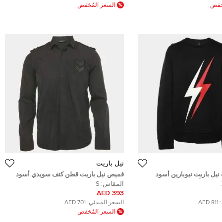
ُخفض
السعر المُخفض
نيل باريت
ل باريت نيوبارين أسود
قميص نيل باريت قطن كتف سويدي أسود
اثية الأبعاد مقاس كبير جدًا -
مقاس صغير
المقاس:
S
ج
393 AED
811 AED
السعر المبدئي:
701 AED
السعر المُخفض