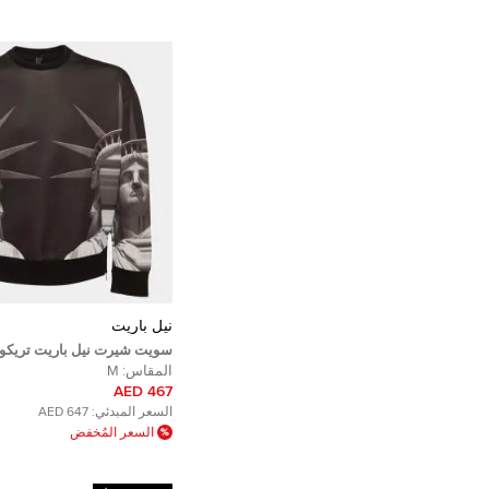
نيل باريت
سويت شيرت نيل باريت تريكو 
الحرية واسع بمقاس متوسط - 
المقاس:
M
467 AED
السعر المبدئي:
647 AED
السعر المُخفض