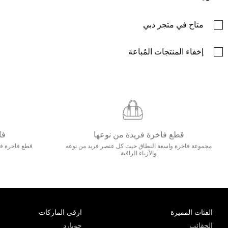
متاح في متجر دبي
إخفاء المنتجات المُباعة
قطع فاخرة فريدة من نوعها
فا
مجموعة فاخرة واسعة النطاق حيث كل عنصر فريد من نوعه
قطع فاخرة فاخ
والأزياء الراقية
الفئات المميزة
ارقى الماركات
الحقائب
جويارد