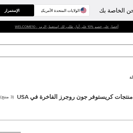
حن الخاصة بك
الإستمرار
أحصل على خصم %10 على أول طلب لك. إستعمل الرمز - WELCOME10
لة
منتجات كريستوفر جون روجرز الفاخرة في USA
(
3
منتج
)