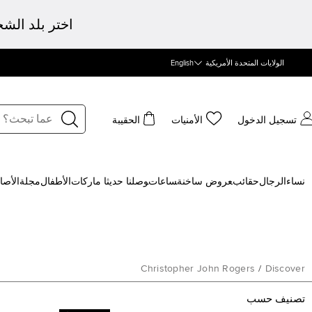
اختر بلد الش
الولايات المتحدة الأمريكية
English
تسجيل الدخول
الأمنيات
الحقيبة
نساء
الرجال
حقائب
‍عروض ساخنة
‍ساعات
‍وصلنا حديثا
‍ ماركات
الأطفال
مجلة
الأصا
Christopher John Rogers
/
Discover
تصنيف حسب