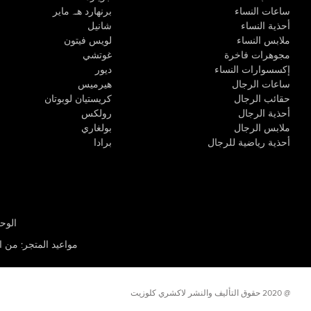
ساعات النساء
برنهارد هـ. ماير
أحذية النساء
شانيل
ملابس النساء
لويس فيتون
مجوهرات فاخرة
غوتشي
إكسسوارات النساء
ديور
ساعات الرجال
هيرميس
حقائب الرجال
كريستيان لوبوتان
أحذية الرجال
رولكس
ملابس الرجال
بولغاري
أحذية رياضية للرجال
برادا
الوحدة R-10، مركز كيو إيست التجاري، القوز 3 دبي
مواعيد المتجر
:
من الأثن
@ 2020 حقوق التأليف والنشر لاكشري كلوزيت