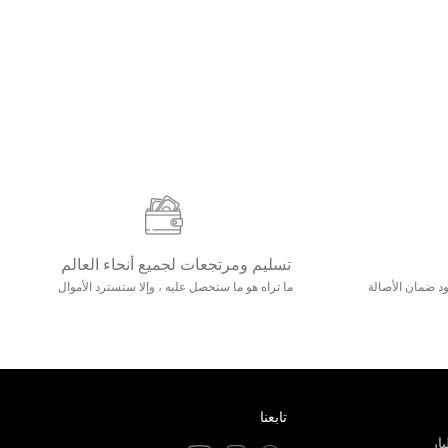
تسليم ومرتجعات لجميع أنحاء العالم
مع 25000+ خلق وجود ضمان الأصالة
ما تراه هو ما ستحصل عليه ، وإلا ستسترد الأموال
تابعنا
ار