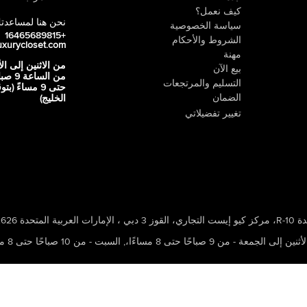
كيف نعمل؟
نحن هنا لمساعدت
سياسة الخصوصية
+16465689815
الشروط والأحكام
uxurycloset.com
مهنة
من الاثنين إلى ال
بيع الآن
من الساعة 9
التسليم والمرتجعات
حتى 9 مساءً (ب
الضمان
الخليج)
تغيير تفضيلاتي
 ، الإمارات العربية المتحدة 502626
ين إلى الجمعة - من 9 صباحًا حتى 8 مساءًا،
,
السبت - من 10 صباحًا حتى 8 مساءًا،