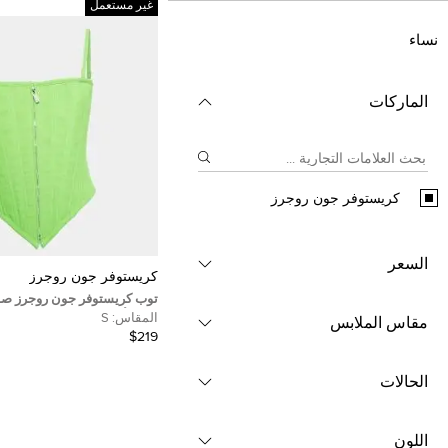
غير مستعمل
نساء
الماركات
كريستوفر جون روجرز
السعر
كريستوفر جون روجرز
توب كريستوفر جون روجرز صوف
قصير أخضر مقاس صغير
المقاس:
S
مقاس الملابس
$219
الحالات
اللون