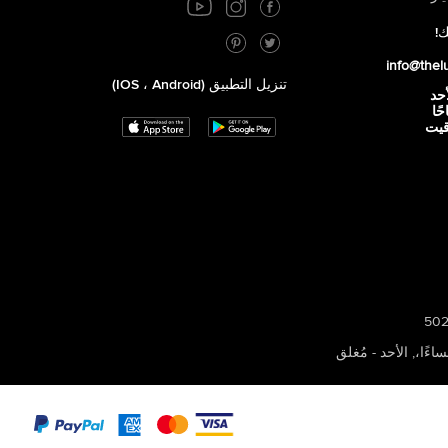
ك!
info@thel
تنزيل التطبيق (iOS ، Android)
أحد
 صباحًا
توقيت
,
الأحد - مُغلق