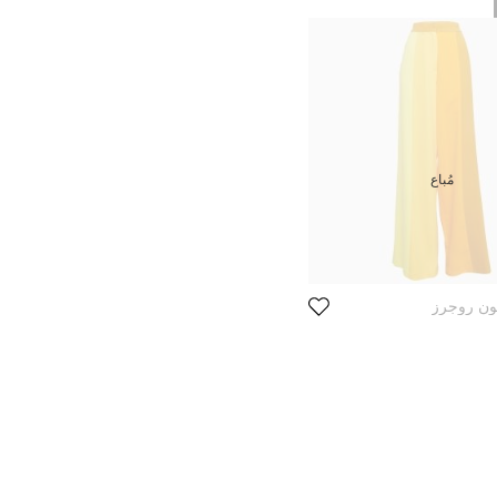
مُباع
ون روجرز