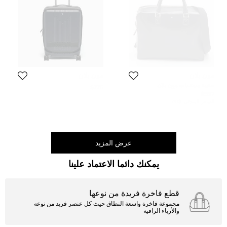
مون بلان
مون بلان
حقيبة مستندات مون بلان
$775
مايشترستاك جلد أسود
$597
السعر المبدئي:
$741
عرض المزيد
يمكنك دائما الاعتماد علينا
قطع فاخرة فريدة من نوعها
مجموعة فاخرة واسعة النطاق حيث كل عنصر فريد من نوعه
والأزياء الراقية