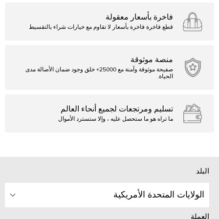
فاخرة بأسعار معقولة
قطع فاخرة فاخرة بأسعار لا تقاوم مع خيارات شراء بالتقسيط
منصة موثوقة
صفيحة موثوقة وآمنة مع 25000+ خلق وجود ضمان الأصالة مدى
الحياة.
تسليم ومرتجعات لجميع أنحاء العالم
ما تراه هو ما ستحصل عليه ، وإلا ستسترد الأموال
البلد
الولايات المتحدة الأمريكية
العملة