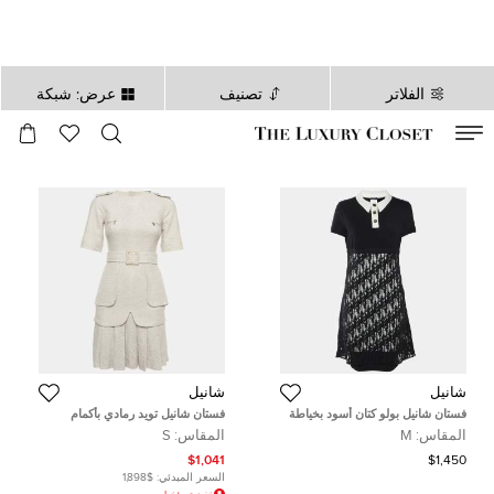
الفلاتر
تصنيف
عرض: شبكة
صالح لغاية
00
day
:
00
ساعة
:
undefined
دقائق
:
00
ثانية
شانيل
شانيل
فستان شانيل بولو كتان أسود بخياطة
فستان شانيل تويد رمادي بأكمام
ممزقة مقاس متوسط (ميديوم)
قصيرة وثنيات مقاس صغير (سمول)
المقاس:
M
المقاس:
S
$1,041
$1,450
السعر المبدئي:
$1,898