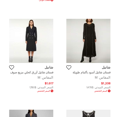
خفضت مؤخرا
شانيل
شانيل
فستان شانيل أسود بأكمام طويلة
فستان شانيل أزرق كحلي مزيج صوف
بحياكة مضلعة ماكسي مقاس وسط
معدني مزدوج الصدر متوسط الحجم
المقاس:
M
المقاس:
M
$1,617
$1,208
السعر المبدئي:
$1,478
السعر المبدئي:
$1,780
السعر المُخفض
السعر المُخفض