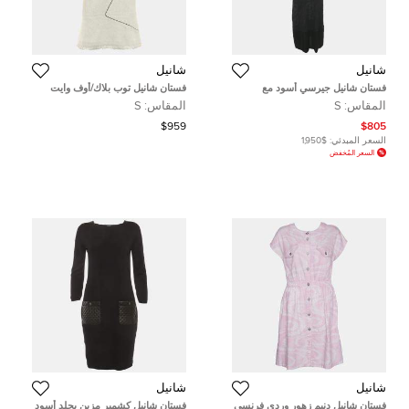
شانيل
شانيل
فستان شانيل جيرسي أسود مع
فستان شانيل توب بلاك/أوف وايت
تفاصيل دانتيل طويل مقاس صغير
هندسي مقاس صغير (سمول)
المقاس:
S
المقاس:
S
(سمول)
$959
$805
السعر المبدئي:
$1,950
السعر المُخفض
شانيل
شانيل
فستان شانيل دنيم زهور وردي فرنسي
فستان شانيل كشمير مزين بجلد أسود