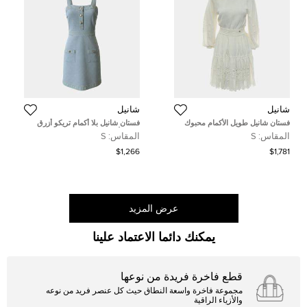
شانيل
شانيل
فستان شانيل طويل الأكمام محبوك
فستان شانيل بلا أكمام تريكو أزرق
مقاس فرنسي 34
فاتح للأطفال FR مقاس 36
المقاس:
S
المقاس:
S
$1,266
$1,781
عرض المزيد
يمكنك دائما الاعتماد علينا
قطع فاخرة فريدة من نوعها
مجموعة فاخرة واسعة النطاق حيث كل عنصر فريد من نوعه
والأزياء الراقية