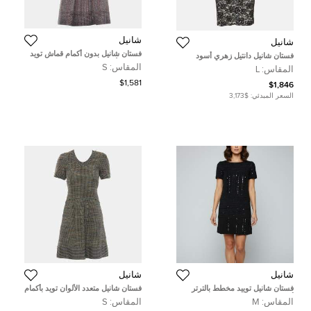
شانيل
شانيل
فستان شانيل بدون أكمام قماش تويد
فستان شانيل دانتيل زهري أسود
متعدد الألوان/برغندي من 2017 مقاس
بكشكشة ياقة عالية ميني مقاس كبير (
المقاس:
S
المقاس:
L
صغير (سمول)
لارج )
$1,581
$1,846
السعر المبدئي:
$3,173
شانيل
شانيل
فستان شانيل توييد مخطط بالترتر
فستان شانيل متعدد الألوان تويد بأكمام
أسود ميني شيفت مقاس متوسط
قصيرة نهاري 2015 مقاس صغير
المقاس:
M
المقاس:
S
(ميديم)
(سمول)