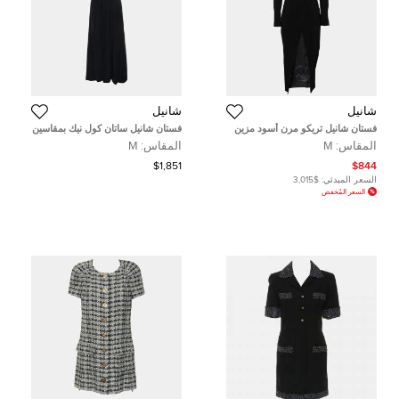
شانيل
شانيل
فستان شانيل تريكو مرن أسود مزين
فستان شانيل ساتان كول نيك بمقاسين
قصات مفرغة خلفية متوسط الطول
مختلفين متوسط الطول بلونين مقاس
المقاس:
M
المقاس:
M
مقاس وسط ( ميديوم )
كبير
$1,851
$844
السعر المبدئي:
$3,015
السعر المُخفض