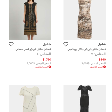
شانيل
شانيل
فستان شانيل تريكو جاكار بيج/ذهبي
فستان شانيل تريكو قطن معدني
مزين أزرار بلا أكمام مقاس وسط (
ذهبي/أسود بدون أكمام بطول متوسط
المقاس:
M
المقاس:
L
ميديوم )
مقاس كبير - لارج
$1,760
$840
السعر المبدئي:
$3,003
السعر المبدئي:
$2,060
السعر المُخفض
السعر المُخفض