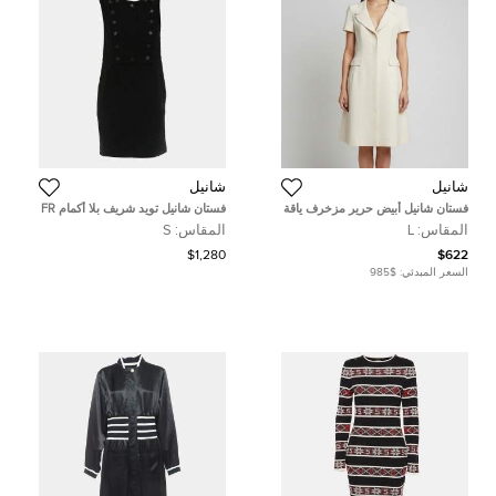
شانيل
شانيل
فستان شانيل أبيض حرير مزخرف ياقة
فستان شانيل تويد شريف بلا أكمام FR
طية صدر متوسطة المقاس - لارج
36
المقاس:
L
المقاس:
S
$1,280
$622
السعر المبدئي:
$985