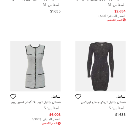
38
قصير مقاس متوسط
المقاس:
M
المقاس:
M
$1,635
$2,634
السعر المبدئي:
$3,561
السعر المُخفض
شانيل
شانيل
فستان شانيل تريكو مضلع لوركس
فستان شانيل تويد بلا أكمام قصير ربيع
أزرق كحلي قصير مقاس صغير (
وصيف 2022 فرنسي 36
المقاس:
S
المقاس:
S
سمول )
$6,008
$1,635
السعر المبدئي:
$6,308
السعر المُخفض