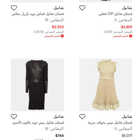
شانيل
شانيل
فستان شانيل 23P قطني
فستان شانيل قماش تويد بأزرار مقاس
متوسط (ميديوم)
المقاس:
S
المقاس:
M
$2,553
$2,801
السعر المبدئي:
$3,101
السعر المبدئي:
$2,853
السعر المُخفض
السعر المُخفض
شانيل
شانيل
فستان شانيل ميني بحواف مزينة
فستان شانيل ميني تويد باللون الأسود
هامش كنزة محبوكة ببيج مقاس صغير
والأرجواني وجلد مقاس وسط
المقاس:
S
المقاس:
M
(سمول)
(ميديوم)
$744
$1,077