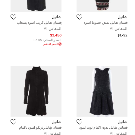
شانيل
شانيل
فستان شانيل نقش خطوط أسود
فستان شانيل كريب أسود بسحاب
تريكو ضيق الجسم وسط
أمامي متوسط الطول مقاس متوسط
المقاس:
M
المقاس:
M
(ميديوم)
$3,450
$1,792
السعر المبدئي:
$3,750
السعر المُخفض
شانيل
شانيل
فساتين شانيل بدون أكمام تويد أسود
فستان شانيل تريكو أسود بأكمام
مقاس ميديم
طويلة بأزرار أمامية مقاس وسط
المقاس:
M
المقاس:
M