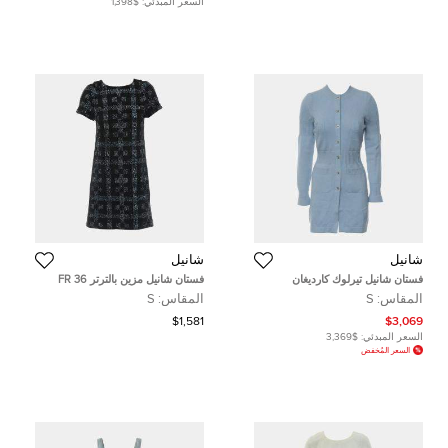
السعر المبدئي:
$1,398
شانيل
شانيل
فستان شانيل تيرلوك كارديغان
فستان شانيل مزين بالترتر FR 36
المقاس:
S
المقاس:
S
$1,581
$3,069
السعر المبدئي:
$3,369
السعر المُخفض