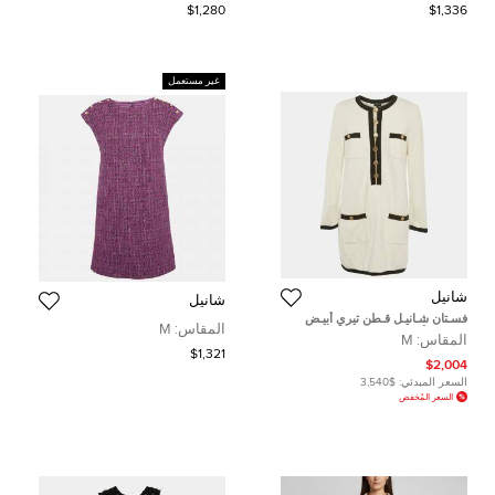
$1,280
$1,336
غير مستعمل
شانيل
شانيل
فسـتان شـانيـل قـطن تيري أبيـض
المقاس:
M
بتفاصيل أزرار قـصيـر مقـاس وسـط
المقاس:
M
(ميـديـوم)
$1,321
$2,004
السعر المبدئي:
$3,540
السعر المُخفض