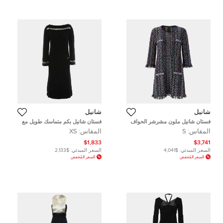
شانيل
شانيل
فستان شانيل ملون مشرشر الحواف
فستان شانيل بكم متماسك طويل مع
بنمط زجزاج صغير
حافة سلسلة
المقاس:
S
المقاس:
XS
$1,833
$3,741
السعر المبدئي:
$4,041
السعر المبدئي:
$2,133
السعر المُخفض
السعر المُخفض