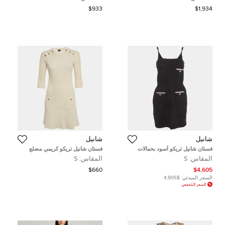
(ميديام)
$933
$1,934
شانيل
شانيل
فستان شانيل تريكو أسود بحمالات
فستان شانيل تريكو كريمي مضلع
صغيرة مقاس صغير (سمول)
برقبة مستديرة قصير مقاس صغير
المقاس:
S
المقاس:
S
$660
$4,605
السعر المبدئي:
$4,905
السعر المُخفض