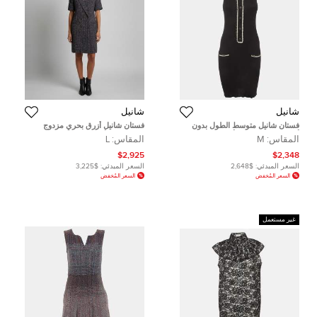
شانيل
شانيل
فستان شانيل متوسط الطول بدون
فستان شانيل أزرق بحري مزدوج
أكمام بتصميم مضلع أسود (ميديوم)
الصدر تويد بأكمام قصيرة مقاس كبير -
المقاس:
M
المقاس:
L
لارج
$2,925
$2,348
السعر المبدئي:
$2,648
السعر المبدئي:
$3,225
السعر المُخفض
السعر المُخفض
غير مستعمل