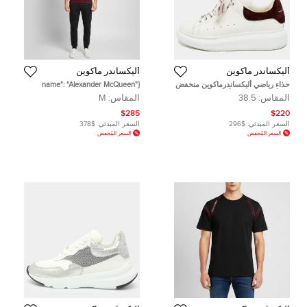
أليكساندر ماكوين
أليكساندر ماكوين
حذاء رياضي أليكساندرماكوين منخفض
{"name": "Alexander McQueen
من أعلي لاري جلد أسود وأبيض
Burgundy Cotton Polo T-Shirt &
المقاس:
38.5
المقاس:
M
مقاس 46
Jogger Pants Set M/XXL",
"name_ar": "طقم قميص بولو قطني
$285
$220
بورغندي وسروال رياضي من ألكسندر
السعر المبدئي:
$296
السعر المبدئي:
$378
ماكوين مقاس متوسط - ميديوم/
السعر المُخفض
السعر المُخفض
مقاس ضخم جدًا - إكس إكس لارج"}