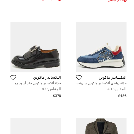
السعر المُخفض
أليكساندر ماكوين
أليكساندر ماكوين
حذاء رياضي ألكساندر ماكوين سبرينت
حذاء ألكسندر ماكوين جلد أسود مع
رانر قماش/جلد وزخرف أزرق داكن/
إبزيم وشراشيب ديربي مقاس 42
المقاس:
40
المقاس:
42
أحمر مقاس 40
$378
$486