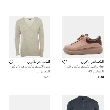
أليكساندر ماكوين
أليكساندر ماكوين
حذاء رياضي أليكسندر ماكوين جلد
سترة ألكسندر ماكوين رقبة V تريكو
زهري داكن / خمري مقاس 43
رمادي مقاس كبير
المقاس:
43
المقاس:
L
$212
$501