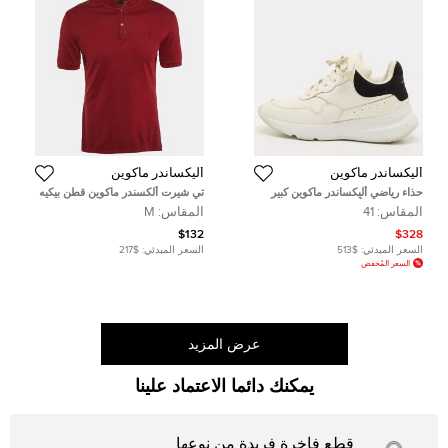
أليكساندر ماكوين
أليكساندر ماكوين
حذاء رياضي أليكساندر ماكوين كبير
تي شيرت ألكسندر ماكوين قطن بيكيه
الحجم مقاس أوروبي 41 جلد أبيض/
بورجوندي مقاس متوسط
المقاس:
41
المقاس:
M
أسود ورباط من جلد الشامواه
$132
$328
السعر المبدئي:
$513
السعر المبدئي:
$217
السعر المُخفض
عرض المزيد
يمكنك دائما الاعتماد علينا
قطع فاخرة فريدة من نوعها