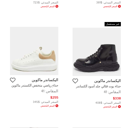
السعر المبدئي:
$381
السعر المبدئي:
$723
السعر المُخفض
السعر المُخفض
غير مستعمل
أليكساندر ماكوين
أليكساندر ماكوين
حذاء رياضي منخفض ألكسندر ماكوين
حذاء بوت قتالي جلد أسود ألكساندر
جلد أبيض/بني كبير مقاس 41
ماكوين تريديد مقاس 40
المقاس:
41
المقاس:
41
$255
$338
السعر المبدئي:
$345
السعر المبدئي:
$408
السعر المُخفض
السعر المُخفض