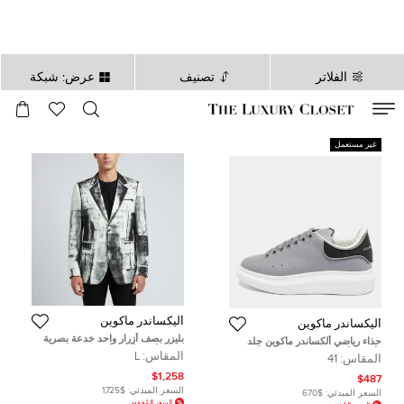
الفلاتر
تصنيف
عرض: شبكة
صالح لغاية
00
day
:
00
ساعة
:
undefined
دقائق
:
00
ثانية
غير مستعمل
أليكساندر ماكوين
أليكساندر ماكوين
بليزر بصف أزرار واحد خدعة بصرية
حذاء رياضي ألكساندر ماكوين جلد
ساتان أبيض/أسود ألكسندر ماكوين
وألكنترا أبيض / بنفسجي نمط كبير عنق
المقاس:
L
المقاس:
41
مقاس كبير (لارج)
منخفض مقاس 41
$1,258
$487
السعر المبدئي:
$1,725
السعر المبدئي:
$670
السعر المُخفض