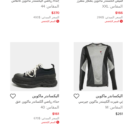
قميص ألكسندر ماكوين بشعار مطرز
حذاء رياضي أليكسندر ماكوين كانفاس
قماش الدنيم الأسود مقاس أكبر (إكس
أسود مثبت منخفض عنق مقاس 44
المقاس:
XXL
المقاس:
44
إكس لارج)
$370
$166
السعر المبدئي:
$296
السعر المبدئي:
$493
السعر المُخفض
السعر المُخفض
أليكساندر ماكوين
أليكساندر ماكوين
تي شيرت ألكسندر ماكوين جيرسي
حذاء رياضي ألكساندر ماكوين عنق
أسود/رمادي بأكمام طويلة مقاس
منخفض تريد مطاط وجلد أبيض /أسود
المقاس:
M
المقاس:
40
متوسط
مقاس 42
$161
$261
السعر المبدئي:
$670
السعر المُخفض