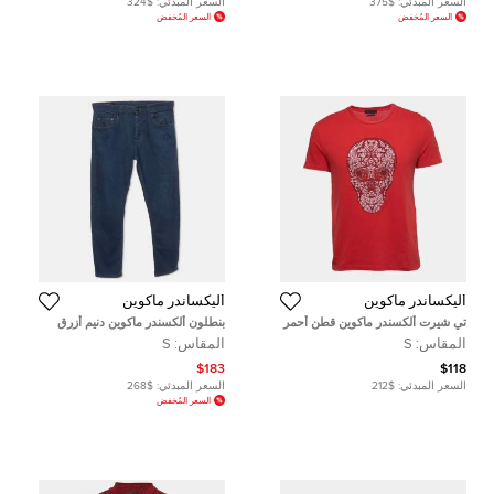
السعر المبدئي:
$375
السعر المبدئي:
$324
السعر المُخفض
السعر المُخفض
أليكساندر ماكوين
أليكساندر ماكوين
تي شيرت ألكسندر ماكوين قطن أحمر
بنطلون ألكسندر ماكوين دنيم أزرق
مزين بجماجم زخرفية مقاس صغير
بتطريز جمجمة مقاس صغير / خصر
المقاس:
S
المقاس:
S
30 بوصة
$183
$118
السعر المبدئي:
$212
السعر المبدئي:
$268
السعر المُخفض