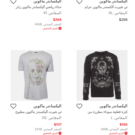
أليكساندر ماكوين
أليكساندر ماكوين
تي شيرت ألكسندر ماكوين حزام
حذاء رياضي أليكساندر ماكوين رانر
شريط شعار قطني أسود مقاس كبير
شبك وجلد أحمر / أبيض عنق منخفض
المقاس:
XL
المقاس:
41
جدًا
كبير جداً مقاس 41
$364
$268
السعر المبدئي:
$456
السعر المُخفض
أليكساندر ماكوين
أليكساندر ماكوين
كنزة قطنية سوداء مطرزة من
تي شيرت أليكسندر ماكوين مطبوع
ألكسندر ماكوين مقاس كبير - لارج
زهور رمادي جيرسي صغير جدا
المقاس:
L
المقاس:
XS
$107
$166
السعر المبدئي:
$296
السعر المبدئي:
$243
السعر المُخفض
السعر المُخفض