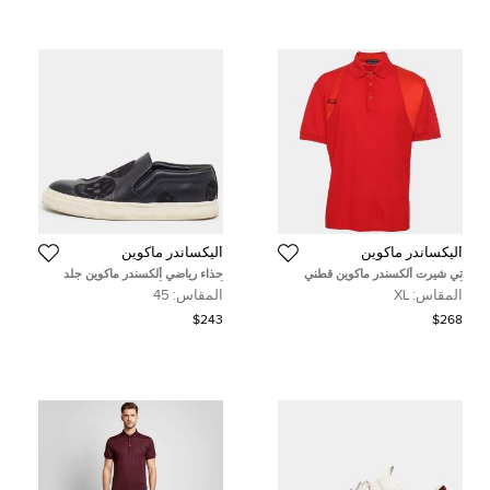
أليكساندر ماكوين
أليكساندر ماكوين
تي شيرت ألكسندر ماكوين قطني
حذاء رياضي ألكسندر ماكوين جلد
أحمر مقاس كبير جدًا (XL)
أسود سليب أون مزين بالجماجم
المقاس:
XL
المقاس:
45
مقاس 45
$243
$268