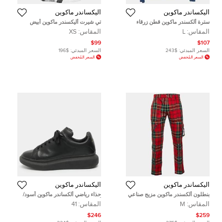
أليكساندر ماكوين
أليكساندر ماكوين
سترة ألكسندر ماكوين قطن زرقاء
تي شيرت أليكسندر ماكوين أبيض
مطبوع عليها جمجمة بتقنية ثلاثية
بطبعة جمجمة من القطن ياقة دائرية
المقاس:
L
المقاس:
XS
الأبعاد مقاس كبير
مقاس صغير - إكس سمول
$99
$107
السعر المبدئي:
$243
السعر المبدئي:
$196
السعر المُخفض
السعر المُخفض
أليكساندر ماكوين
أليكساندر ماكوين
بنطلون ألكسندر ماكوين مزيج صناعي
حذاء رياضي ألكساندر ماكوين أسود/
بنقشة مربعات حمراء مقاس متوسط
أبيض جلدي كبير الحجم من أعلى
المقاس:
M
المقاس:
41
منخفض مقاس 43
$246
$259