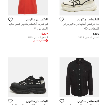
أليكساندر ماكوين
أليكساندر ماكوين
حذاء رياضي أليكساندر ماكوين رانر
تي شيرت ألكسندر ماكوين قطن بيكي
واسع جلد أسود/ أبيض مقاس 44
برتقالي تفاصيل إبزيم مقاس متوسط
المقاس:
40
المقاس:
M
$207
$169
السعر المبدئي:
$323
السعر المبدئي:
$319
السعر المُخفض
أليكساندر ماكوين
أليكساندر ماكوين