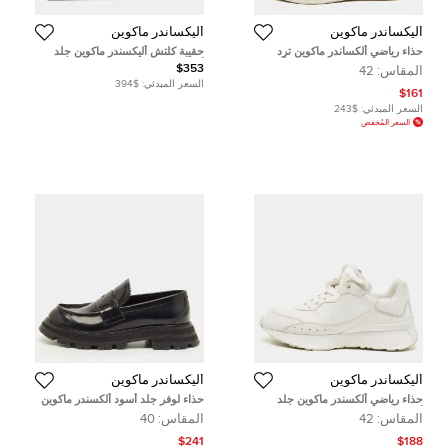
أليكساندر ماكوين
أليكساندر ماكوين
حذاء رياضي ألكساندر ماكوين ترد
حقيبة كلتش أليكسندر ماكوين جلد
سليك كانفاس وكريمي سويدي أبيض
أسود
$353
المقاس:
42
برباط مقاس 42
السعر المبدئي:
$394
$161
السعر المبدئي:
$243
السعر المُخفض
أليكساندر ماكوين
أليكساندر ماكوين
حذاء رياضي ألكسندر ماكوين جلد
حذاء لوفر جلد أسود ألكسندر ماكوين
أبيض برابط مقاس 42
وندر مقاس 40
المقاس:
42
المقاس:
40
$241
$188