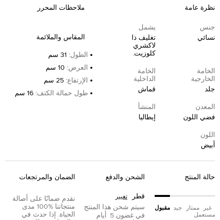
نظرة عامة
ملاحظات المحرر
جنس
يشمل
المقاس والملائمة
نسائي
تغليف ذا
لاكشري
كلوزيت.
الطول
:
31 سم
العرض
:
10 سم
الخامة
الخامة
الخارجية
الداخلية
الإرتفاع
:
25 سم
جلد
قماش
طول حمالة الكتف
:
16 سم
المعدن
المنشأ
فضي اللون
إيطاليا
اللون
أبيض
حالة المنتج
الشحن والدفع
الضمان والمرتجعات
قطر
تغيير
نقدم ضمانًا على أصالة
منتجاتنا %100 مدى
سيتم شحن هذا المنتج
غير
ممتاز
جيد
مقبول
الحياة. إذا حدث في
مستعمل
في غضون
5
أيام