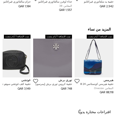
حقيبة يد سلفاتوري فيراغامو
حذاء لوفرز سالفاتوري فيراغامو
حزام سالفاتوري فيراغامو غا
غانتشيني مارغوت جلد بيج متوسطة
غانسيني بيت جلد أسود مقاس 37.5
قابل للتعديل قابل للعكس جل
المقاس:
38
1,184 QAR
2,942 QAR
منقوش أسود
1,557 QAR
المزيد من نساء
تمت الإضافة 1 أيام مضت
تمت الإضافة 1 أيام مضت
تمت الإضافة 1 أيام مضت
هيرمس
توري برش
غوتشي
حقيبة هيرمس كونستانس III 24
حقيبة كروس توري برش إيمرسون
حقيبة كتف غوتشي سوهو جلد
سيلفستر جلد إبسوم موف
جلد سفينو أسود قابلة للتحويل
العجل محبب أسود صغيرة
المقاس:
Onesize
3,149 QAR
748 QAR
إكسسوار ذهبي وردي
88,118 QAR
اقتراحات مختارة يدويًّا