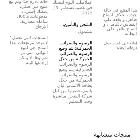
حالة نادرة جدًا وتم بيع
عمل
أطلب اليوم ليصلك
منتج غير أصلي،
في غضون
أغسطس 13,
هذا المنتج في حالة
يمكنك إسترداد
2026
جيدة، بخلاف اتساخ
مدفوعاتك %100،
ظاهر، و بقعة على
شاملة مصاريف
القماش بالكامل، و
الشحن والتأمين:
الإرجاع.
اتساخ ظاهر على
مشمول
البطانة.
المنتجات التي تحمل '
لا توجد مرتجعات لهذا
الرسوم والضرائب
إطلع على المزيد حول
المنتج' هي للبيع
درجات الحالة
الجمركية: يتم وضع
النهائي. متى تم
الرسوم والضرائب
شراؤها، لا يمكن
الجمركية من خلال
إرجاعها البتة.
الرسوم والضرائب
الجمركية: يتم وضع
الرسوم والضرائب
الجمركية من خلال
بطاقة الائتمان
و
الباي
بال
يتم تحصيلها من قبل
شركة الشحن مباشرة
وقت التسليم .
منتجات متشابهة