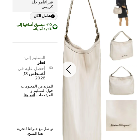
فيراغامو جلد
كريمي
شامل الكل
10+ متسوق أضافها إلى
قائمة أمنياته
التسليم إلى
:
قطر
أحصل عليه في
أغسطس 13,
2026
للمزيد من المعلومات
حول التسليم و
المرتجعات,
أنقر هنا
تواصل مع خبرائنا لتجربة
هذا المنتج.