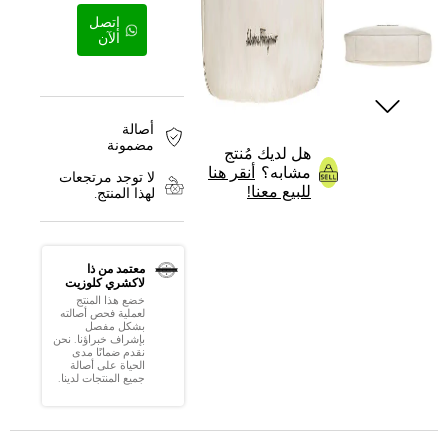
إتصل
الآن
أصالة
مضمونة
هل لديك مُنتج
مشابه؟
أنقر هنا
لا توجد مرتجعات
للبيع معنا!
لهذا المنتج.
معتمد من ذا
لاكشري كلوزيت
خضع هذا المنتج
لعملية فحص أصالته
بشكل مفصل
بإشراف خبراؤنا. نحن
نقدم ضمانًا مدى
الحياة على أصالة
جميع المنتجات لدينا.