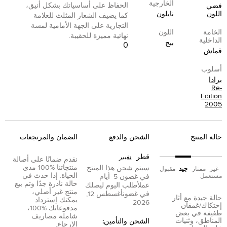
الخارجية
الحفاظ على أساسياتك بشكل أنيق،
فضي
اللون
نايلون
كما يضيف الشعار المثلث للعلامة
التجارية على الجهة الأمامية لمسة
الخامة
اللون
نهائية مميزة للحقيبة.
الداخلية
بيج
0
قماش
أسلوب
برادا
Re-
Edition
2005
حالة المنتج
الشحن والدفع
الضمان والمرتجعات
قطر
تغيير
نقدم ضمانًا على أصالة
منتجاتنا %100 مدى
سيتم شحن هذا المنتج
غير
ممتاز
جيد
مقبول
الحياة. إذا حدث في
مستعمل
في غضون
5
أيام
حالة نادرة جدًا وتم بيع
عمل
أطلب اليوم ليصلك
منتج غير أصلي،
في غضون
أغسطس 12,
حالة جيدة مع أثار
يمكنك إسترداد
2026
إحتكاك/غمقان
مدفوعاتك %100،
طفيفة في بعض
شاملة مصاريف
المناطق، وثنيات
الشحن والتأمين:
الإرجاع.