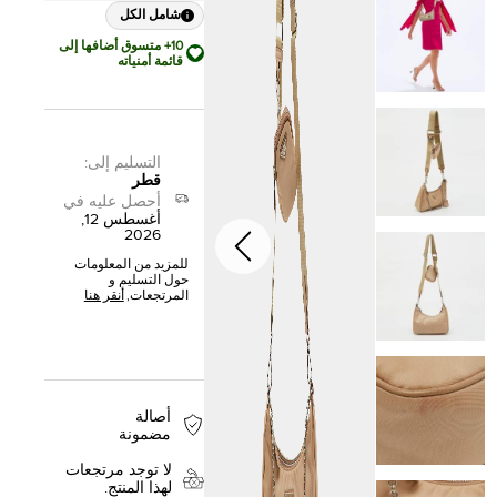
شامل الكل
10+ متسوق أضافها إلى
قائمة أمنياته
التسليم إلى
:
قطر
أحصل عليه في
أغسطس 12,
2026
للمزيد من المعلومات
حول التسليم و
المرتجعات,
أنقر هنا
أصالة
مضمونة
لا توجد مرتجعات
لهذا المنتج.