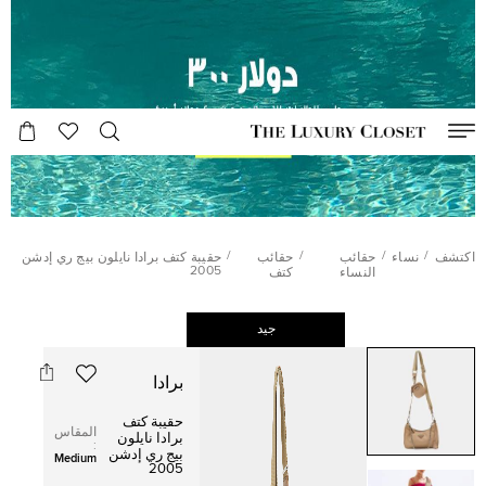
/
/
/
/
اكتشف
نساء
حقائب
حقائب
حقيبة كتف برادا نايلون بيج ري إدشن
2005
النساء
كتف
جيد
برادا
حقيبة كتف
المقاس
برادا نايلون
:
بيج ري إدشن
Medium
2005