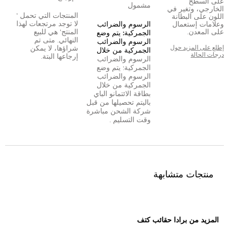
على السطح
مشمول
الخارجي، وتغير في
المنتجات التي تحمل '
اللون على البطانة
لا توجد مرتجعات لهذا
وعلامات إستعمال
الرسوم والضرائب
على المعدن.
المنتج' هي للبيع
الجمركية: يتم وضع
النهائي. متى تم
الرسوم والضرائب
إطلع على المزيد حول
شراؤها، لا يمكن
الجمركية من خلال
درجات الحالة
إرجاعها البتة.
الرسوم والضرائب
الجمركية: يتم وضع
الرسوم والضرائب
الجمركية من خلال
بطاقة الائتمان
و
الباي
بال
يتم تحصيلها من قبل
شركة الشحن مباشرة
وقت التسليم .
منتجات متشابهة
المزيد من برادا حقائب كتف